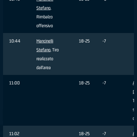
Stefano
,
Rimbalzo
offensivo
10:44
Mancinelli
18-25
-7
Stefano
, Tiro
realizzato
dall'area
11:00
18-25
-7
Al
Da
Ti
sb
da
11:02
18-25
-7
Al