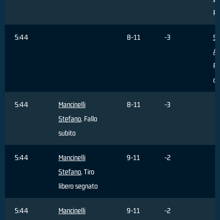
Pa
5:44
8-11
-3
Si
Al
Fa
c
5:44
Mancinelli
8-11
-3
Stefano
, Fallo
subito
5:44
Mancinelli
9-11
-2
Stefano
, Tiro
libero segnato
5:44
Mancinelli
9-11
-2