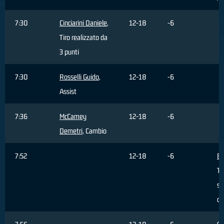
7:30
Cinciarini Daniele
,
12-18
-6
Tiro realizzato da
3 punti
7:30
Rosselli Guido
,
12-18
-6
Assist
7:36
McCamey
12-18
-6
Demetri
, Cambio
7:52
12-18
-6
Be
Ti
sb
da