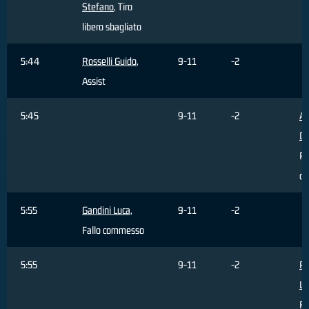
Stefano
, Tiro
libero sbagliato
5:44
Rosselli Guido
,
9-11
-2
Assist
5:45
9-11
-2
Al
Da
Ri
di
5:55
Gandini Luca
,
9-11
-2
Fallo commesso
5:55
9-11
-2
P
Lo
Fa