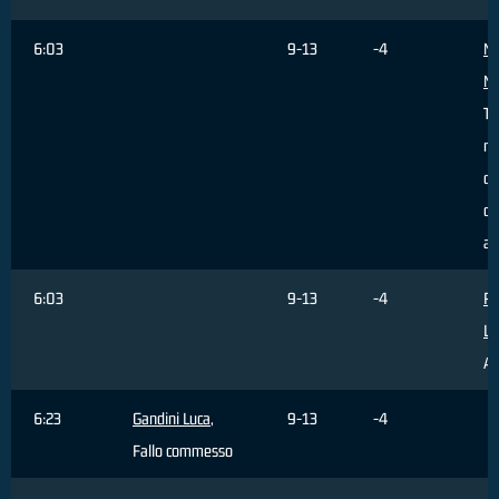
6:03
9-13
-4
Ma
Mi
Ti
re
da
da
ar
6:03
9-13
-4
P
Lo
As
6:23
Gandini Luca
,
9-13
-4
Fallo commesso