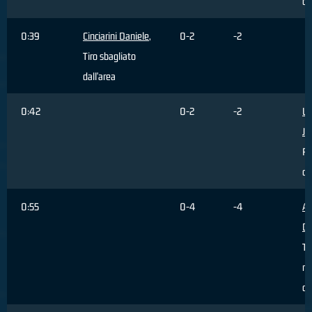
da
0:39
Cinciarini Daniele
,
0-2
-2
Tiro sbagliato
dall'area
0:42
0-2
-2
Wi
Je
Ri
di
0:55
0-4
-4
Al
Da
Ti
re
da