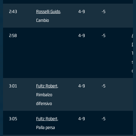
2:43
Rosselli Guido
,
4-9
-5
Cambio
2:58
4-9
-5
Al
Da
Ti
sb
da
3:01
Fultz Robert
,
4-9
-5
Rimbalzo
difensivo
3:05
Fultz Robert
,
4-9
-5
Palla persa