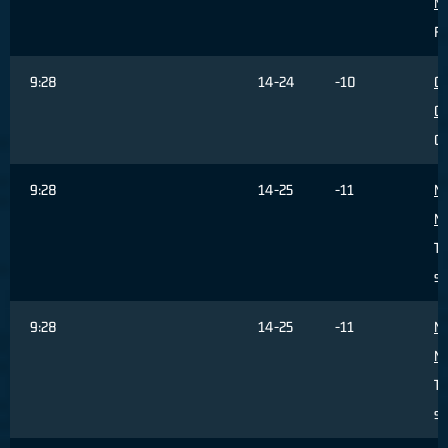
Mi
Fa
9:28
14-24
-10
Ga
Gi
Ca
9:28
14-25
-11
Ma
Mi
Ti
se
9:28
14-25
-11
Ma
Mi
Ti
sb