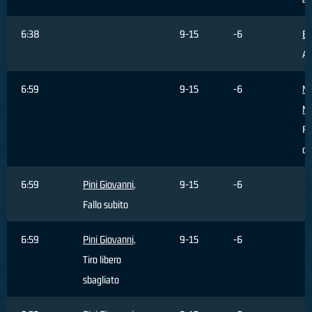
6:38
9-15
-6
Be
As
6:59
9-15
-6
Ma
Mi
Fa
c
6:59
Pini Giovanni
,
9-15
-6
Fallo subito
6:59
Pini Giovanni
,
9-15
-6
Tiro libero
sbagliato