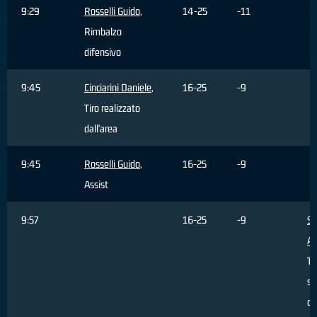
9:29
Rosselli Guido
,
14-25
-11
Rimbalzo
difensivo
9:45
Cinciarini Daniele
,
16-25
-9
Tiro realizzato
dall'area
9:45
Rosselli Guido
,
16-25
-9
Assist
9:57
16-25
-9
Si
Al
Ti
sb
da