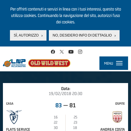
Per offrirti contenuti e servizi in linea con i tuoi interessi, questo sito
utilizza cookies. Continuando la navigazione del sito, autorizzi l’uso
dei cookies.
SÌ, AUTORIZZO
NO, DESIDERO INFO DI DETTAGLIO
Salta al contenuto principale
MENU
Toggle
navigati
Data:
19/02/2018 20:30
CASA
OSPITE
83
—
81
16
25
22
23
30
18
FLATS SERVICE
ANDREA COSTA