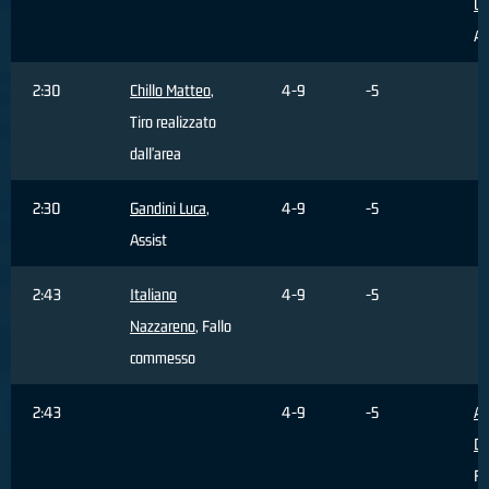
Gi
As
2:30
Chillo Matteo
,
4-9
-5
Tiro realizzato
dall'area
2:30
Gandini Luca
,
4-9
-5
Assist
2:43
Italiano
4-9
-5
Nazzareno
, Fallo
commesso
2:43
4-9
-5
Al
Da
Fa