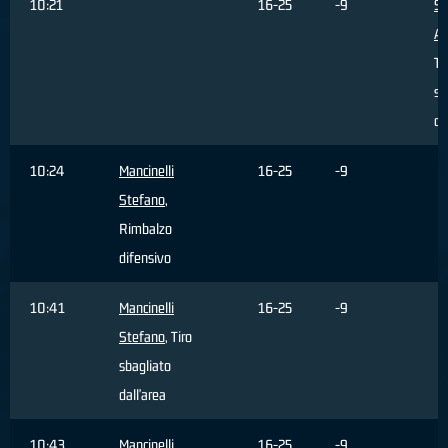
10:21
16-25
-9
Si
Al
Ti
sb
da
10:24
Mancinelli
16-25
-9
Stefano
,
Rimbalzo
difensivo
10:41
Mancinelli
16-25
-9
Stefano
, Tiro
sbagliato
dall'area
10:43
Mancinelli
16-25
-9