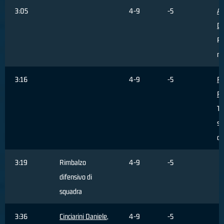
3:05
4-9
-5
Al
Da
Pa
re
3:16
4-9
-5
Pr
Pa
Ti
sb
da
3:19
Rimbalzo
4-9
-5
difensivo di
squadra
3:36
Cinciarini Daniele
,
4-9
-5