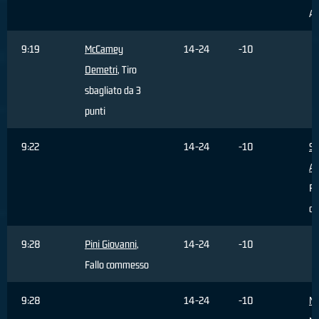
As
9:19
McCamey
14-24
-10
Demetri
, Tiro
sbagliato da 3
punti
9:22
14-24
-10
Si
Al
Ri
di
9:28
Pini Giovanni
,
14-24
-10
Fallo commesso
9:28
14-24
-10
Ma