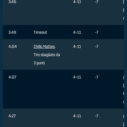
3:46
4-11
-7
Pr
Pa
As
3:49
Timeout
4-11
-7
4:04
Chillo Matteo
,
4-11
-7
Tiro sbagliato da
3 punti
4:07
4-11
-7
Al
Da
Ri
di
4:27
4-11
-7
Al
Da