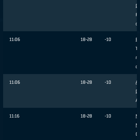
Da
Ri
of
11:06
18-28
-10
Be
Ti
re
da
11:06
18-28
-10
Al
Da
As
11:16
18-28
-10
Ma
Mi
Ca