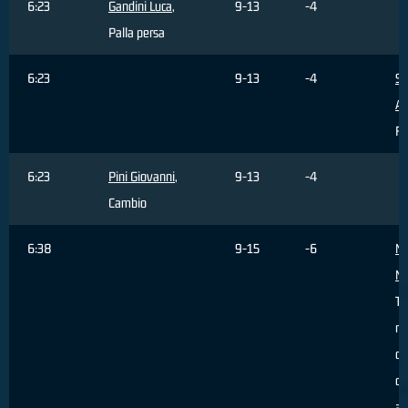
6:23
Gandini Luca
,
9-13
-4
Palla persa
6:23
9-13
-4
Si
Al
Fa
6:23
Pini Giovanni
,
9-13
-4
Cambio
6:38
9-15
-6
Ma
Mi
Ti
re
da
da
ar