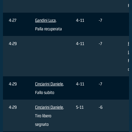
Pa
4:27
Gandini Luca
,
4-11
-7
Palla recuperata
4:29
4-11
-7
P
Lo
Fa
c
4:29
Cinciarini Daniele
,
4-11
-7
Fallo subito
4:29
Cinciarini Daniele
,
5-11
-6
Tiro libero
segnato