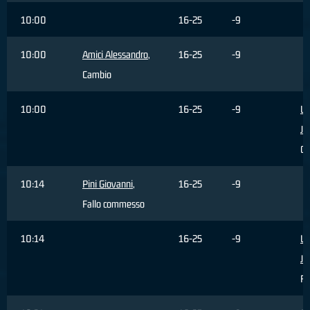
10:00
16-25
-9
10:00
Amici Alessandro
,
16-25
-9
Cambio
10:00
16-25
-9
Wi
Je
Ca
10:14
Pini Giovanni
,
16-25
-9
Fallo commesso
10:14
16-25
-9
Wi
Je
Fa