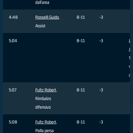
dall'area
4:48
Rosselli Guido
,
8-11
-3
Assist
5:04
8-11
-3
Wi
Je
Ti
sb
da
5:07
Fultz Robert
,
8-11
-3
Rimbalzo
difensivo
5:08
Fultz Robert
,
8-11
-3
Palla persa