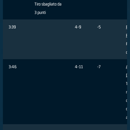
Tiro sbagliato da
3 punti
3:39
4-9
-5
Pr
Pa
Ri
di
3:46
4-11
-7
Al
Da
Ti
re
da
da
ar