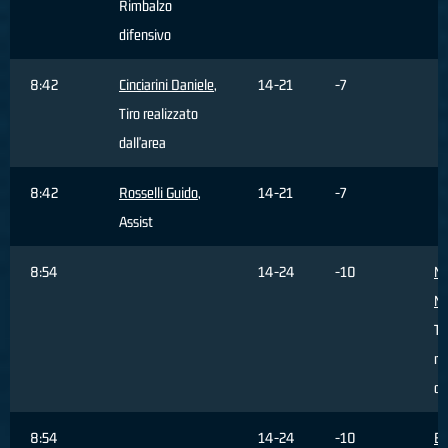
Rimbalzo
difensivo
8:42
Cinciarini Daniele
,
14-21
-7
Tiro realizzato
dall'area
8:42
Rosselli Guido
,
14-21
-7
Assist
8:54
14-24
-10
Ma
Mi
Ti
re
da
8:54
14-24
-10
Be