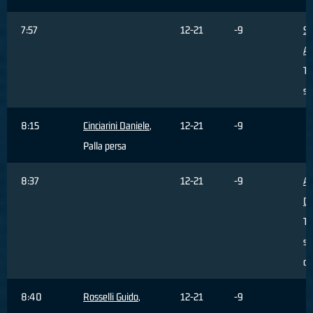
7:57
12-21
-9
Si
Al
Ti
se
8:15
Cinciarini Daniele
,
12-21
-9
Palla persa
8:37
12-21
-9
Al
Da
Ti
sb
da
8:40
Rosselli Guido
,
12-21
-9