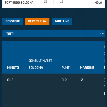
15
15
FORTITUDO BOLOGNA
IMOLA
BOXSCORE
PLAY BY PLAY
TABELLINO
A
C
CONSULTINVEST
I
MINUTO
BOLOGNA
PUNTI
MARGINE
B
0:12
0-2
-2
Pr
Pa
Ti
re