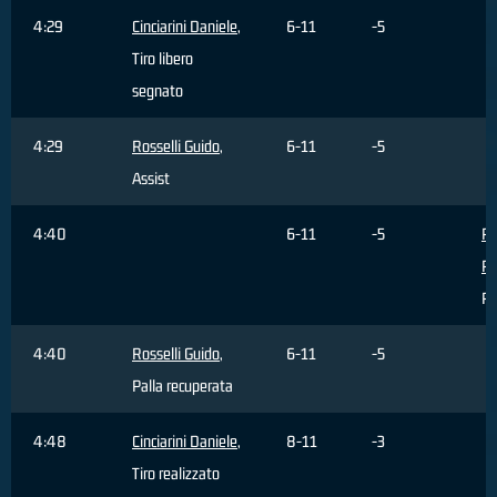
4:29
Cinciarini Daniele
,
6-11
-5
Tiro libero
segnato
4:29
Rosselli Guido
,
6-11
-5
Assist
4:40
6-11
-5
Pr
Pa
Pa
4:40
Rosselli Guido
,
6-11
-5
Palla recuperata
4:48
Cinciarini Daniele
,
8-11
-3
Tiro realizzato