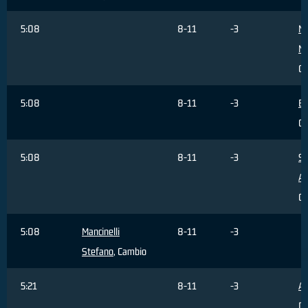
5:08
8-11
-3
Ma
Mi
Ca
5:08
8-11
-3
Be
Ca
5:08
8-11
-3
Si
Al
Ca
5:08
Mancinelli
8-11
-3
Stefano
, Cambio
5:21
8-11
-3
Al
Da