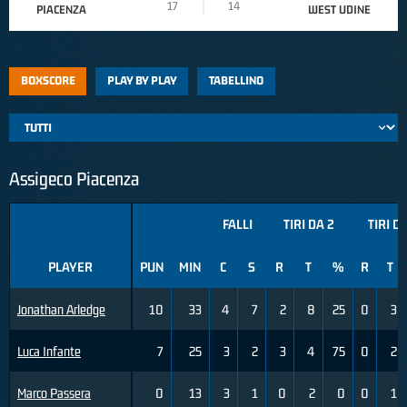
17
14
PIACENZA
WEST UDINE
BOXSCORE
PLAY BY PLAY
TABELLINO
Assigeco Piacenza
FALLI
TIRI DA 2
TIRI D
PLAYER
PUN
MIN
C
S
R
T
%
R
T
Jonathan Arledge
10
33
4
7
2
8
25
0
3
Luca Infante
7
25
3
2
3
4
75
0
2
Marco Passera
0
13
3
1
0
2
0
0
1