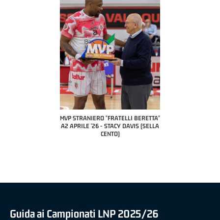
 "FRATELLI BERETTA"
MVP STRANIERO "FRATELLI BERETTA"
MVP "FRATELLI BER
6 - LUCA CESANA (UEB
A2 APRILE '26 - STACY DAVIS (SELLA
DILAS B NAZIONALE 
CO CIVIDALE)
CENTO)
MARCO RESTELLI (T
BRIANZA BA
Guida ai Campionati LNP 2025/26