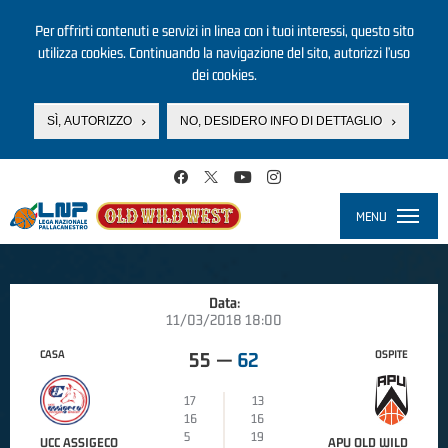
Per offrirti contenuti e servizi in linea con i tuoi interessi, questo sito
utilizza cookies. Continuando la navigazione del sito, autorizzi l’uso
dei cookies.
SÌ, AUTORIZZO
NO, DESIDERO INFO DI DETTAGLIO
Salta al contenuto principale
MENU
Toggle
navigati
Data:
11/03/2018 18:00
CASA
OSPITE
55
—
62
17
13
16
16
5
19
UCC ASSIGECO
APU OLD WILD