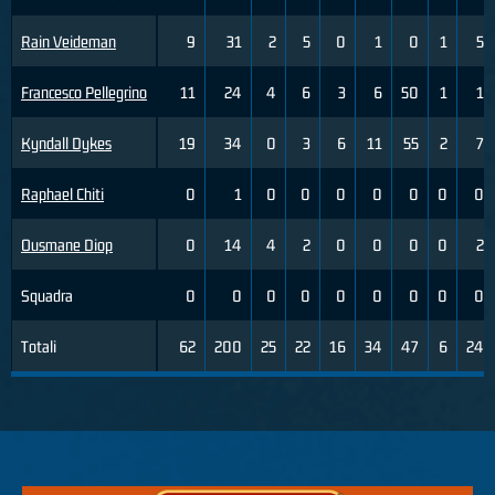
Rain Veideman
9
31
2
5
0
1
0
1
5
Francesco Pellegrino
11
24
4
6
3
6
50
1
1
Kyndall Dykes
19
34
0
3
6
11
55
2
7
Raphael Chiti
0
1
0
0
0
0
0
0
0
Ousmane Diop
0
14
4
2
0
0
0
0
2
Squadra
0
0
0
0
0
0
0
0
0
Totali
62
200
25
22
16
34
47
6
24