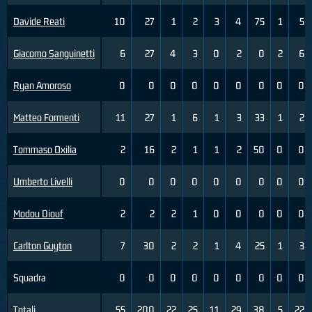
Davide Reati
10
27
1
2
3
4
75
1
5
Giacomo Sanguinetti
6
27
4
3
0
2
0
2
6
Ryan Amoroso
0
0
0
0
0
0
0
0
0
Matteo Formenti
11
27
1
6
1
3
33
1
2
Tommaso Oxilia
2
16
2
1
1
2
50
0
0
Umberto Livelli
0
0
0
0
0
0
0
0
0
Modou Diouf
2
2
2
1
0
0
0
0
0
Carlton Guyton
7
30
2
2
1
4
25
1
3
Squadra
0
0
0
0
0
0
0
0
0
Totali
55
200
22
25
11
29
38
5
22