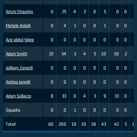
Arturs Strautins
0
25
4
2
0
5
0
0
4
Michele Antelli
0
4
1
0
0
1
0
0
0
Aziz abdul Yabre
0
0
0
0
0
0
0
0
0
Adam Smith
22
34
3
4
5
10
50
2
4
William Zanardi
0
0
0
0
0
0
0
0
0
Andrea Iannilli
0
0
0
0
0
0
0
0
0
Adam Sollazzo
8
33
0
4
3
9
33
0
3
Squadra
0
0
1
0
0
0
0
0
0
Totali
60
200
19
19
18
43
42
5
18