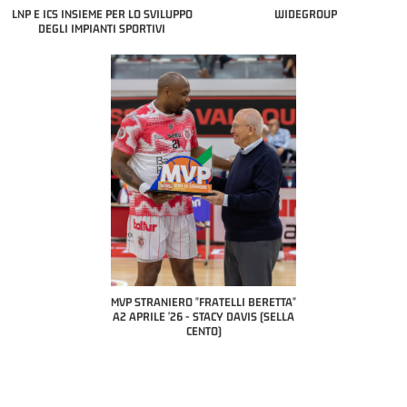
LNP E ICS INSIEME PER LO SVILUPPO
WIDEGROUP
DEGLI IMPIANTI SPORTIVI
 BERETTA"
MVP STRANIERO "FRATELLI BERETTA"
MVP "FRATELLI BERETTA" SAMU
ESANA (UEB
A2 APRILE '26 - STACY DAVIS (SELLA
DILAS B NAZIONALE APRILE '26
LE)
CENTO)
MARCO RESTELLI (TAV TREVIGL
BRIANZA BASKET)