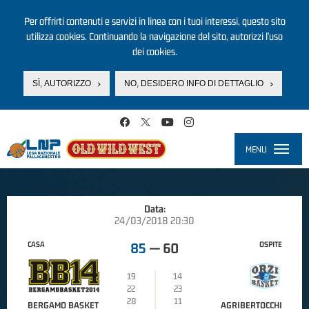
Per offrirti contenuti e servizi in linea con i tuoi interessi, questo sito
utilizza cookies. Continuando la navigazione del sito, autorizzi l’uso
dei cookies.
SÌ, AUTORIZZO
NO, DESIDERO INFO DI DETTAGLIO
Salta al contenuto principale
MENU
Toggle
navigati
Data:
24/03/2018 20:30
CASA
OSPITE
85
—
60
19
14
22
23
28
11
BERGAMO BASKET
AGRIBERTOCCHI