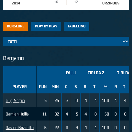
16
12
2014
ORZINUOVI
BOXSCORE
PLAY BY PLAY
TABELLINO
Bergamo
FALLI
TIRI DA 2
TIRI DA 
PLAYER
PUN
MIN
C
S
R
T
%
R
T
Luigi Sergio
5
25
3
0
1
1
100
1
4
Damian Hollis
11
32
4
5
4
8
50
0
0
Davide Bozzetto
6
22
0
3
1
1
100
0
0