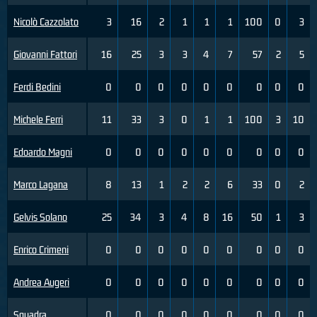
Nicolò Cazzolato
3
16
2
1
1
1
100
0
3
Giovanni Fattori
16
25
3
3
4
7
57
2
5
Ferdi Bedini
0
0
0
0
0
0
0
0
0
Michele Ferri
11
33
3
0
1
1
100
3
10
Edoardo Magni
0
0
0
0
0
0
0
0
0
Marco Lagana
8
13
1
2
2
6
33
0
2
Gelvis Solano
25
34
3
4
8
16
50
1
3
Enrico Crimeni
0
0
0
0
0
0
0
0
0
Andrea Augeri
0
0
0
0
0
0
0
0
0
Squadra
0
0
0
0
0
0
0
0
0