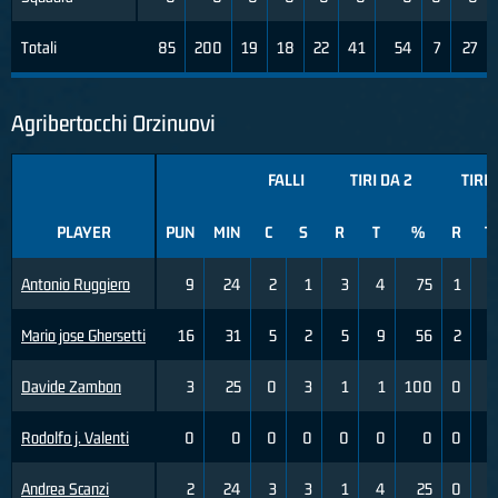
Totali
85
200
19
18
22
41
54
7
27
Agribertocchi Orzinuovi
FALLI
TIRI DA 2
TIRI 
PLAYER
PUN
MIN
C
S
R
T
%
R
T
Antonio Ruggiero
9
24
2
1
3
4
75
1
3
Mario jose Ghersetti
16
31
5
2
5
9
56
2
4
Davide Zambon
3
25
0
3
1
1
100
0
0
Rodolfo j. Valenti
0
0
0
0
0
0
0
0
0
Andrea Scanzi
2
24
3
3
1
4
25
0
0