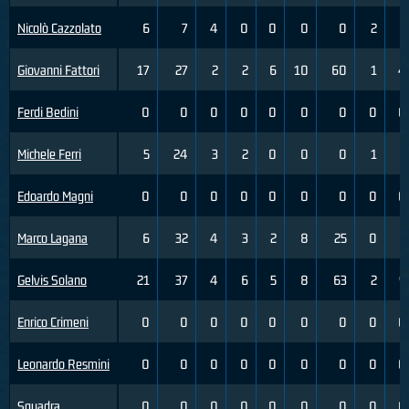
Nicolò Cazzolato
6
7
4
0
0
0
0
2
2
Giovanni Fattori
17
27
2
2
6
10
60
1
4
Ferdi Bedini
0
0
0
0
0
0
0
0
0
Michele Ferri
5
24
3
2
0
0
0
1
3
Edoardo Magni
0
0
0
0
0
0
0
0
0
Marco Lagana
6
32
4
3
2
8
25
0
2
Gelvis Solano
21
37
4
6
5
8
63
2
9
Enrico Crimeni
0
0
0
0
0
0
0
0
0
Leonardo Resmini
0
0
0
0
0
0
0
0
0
Squadra
0
0
0
0
0
0
0
0
0