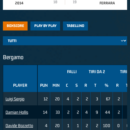
18
19
2014
FERRARA
BOXSCORE
PLAY BY PLAY
TABELLINO
Bergamo
FALLI
TIRI DA 2
TIRI 
PLAYER
PUN
MIN
C
S
R
T
%
R
T
Luigi Sergio
12
20
4
2
2
3
67
2
6
Damian Hollis
14
33
2
2
4
9
44
2
3
Davide Bozzetto
4
20
1
1
2
2
100
0
0