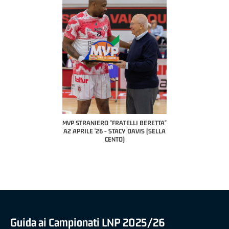
COAC
P
MVP STRANIERO "FRATELLI BERETTA"
MVP "FRATELLI BERETTA" SAMUEL
A2 APRILE '26 - STACY DAVIS (SELLA
DILAS B NAZIONALE APRILE '26 -
CENTO)
MARCO RESTELLI (TAV TREVIGLIO
BRIANZA BASKET)
Guida ai Campionati LNP 2025/26