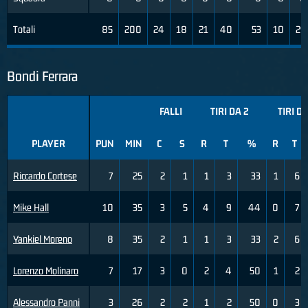
Totali
85
200
24
18
21
40
53
10
29
Bondi Ferrara
FALLI
TIRI DA 2
TIRI DA
PLAYER
PUN
MIN
C
S
R
T
%
R
T
Riccardo Cortese
7
25
2
1
1
3
33
1
6
Mike Hall
10
35
3
5
4
9
44
0
7
Yankiel Moreno
8
35
2
1
1
3
33
2
6
Lorenzo Molinaro
7
17
3
0
2
4
50
1
2
Alessandro Panni
3
26
2
2
1
2
50
0
3