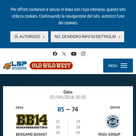
Per offrirti contenuti e servizi in linea con i tuoi interessi, questo sito
utilizza cookies. Continuando la navigazione del sito, autorizzi l’uso
dei cookies.
SÌ, AUTORIZZO
NO, DESIDERO INFO DI DETTAGLIO
Salta al contenuto principale
MENU
Toggle
navigati
Data:
07/04/2018 20:30
CASA
OSPITE
85
—
74
21
19
20
18
26
18
BERGAMO BASKET
TASSI GROUP