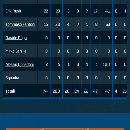
Erik Rush
22
29
3
8
7
17
41
0
1
Tommaso Fantoni
15
28
4
7
5
8
63
0
0
Davide Drigo
0
0
0
0
0
0
0
0
0
Mirko Carella
0
0
0
0
0
0
0
0
0
Alessio Donadoni
2
5
1
0
1
1
100
0
0
Squadra
0
0
0
0
0
0
0
0
0
Totali
74
200
20
24
22
47
47
4
25