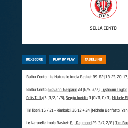
SELLA CENTO
BOXSCORE
PLAY BY PLAY
TABELLINO
Baltur Cento - Le Naturelle Imola Basket 89-82 (18-23, 20-17,
Baltur Cento:
Giovanni Gasparin
23 (6/9, 3/7),
Tyshawn Taylor
Celis Taflaj
3 (0/2, 1/3),
Sergio Invidia
0 (0/0, 0/0),
Michele E
Tiri liberi: 16 / 21 - Rimbalzi: 36 12 + 24 (
Michele Benfatto
,
Yan
Le Naturelle Imola Basket:
B.j. Raymond
23 (3/7, 2/8),
Tim Bo