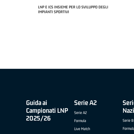
LNP E ICS INSIEME PER LO SVILUPPO DEGLI
IMPIANTI SPORTIVI
MIGLIOR UNDER 21 ADIDAS A2 APRILE '26 -
MVP ITALIANO 
NICOLAS TANFOGLIO (SELLA CENTO)
LUCA CESANA 
 B NAZIONALE
O FABRIANO)
Guida ai
Serie A2
Seri
Campionati LNP
Naz
Serie A2
2025/26
Serie B
Formula
Formul
Live Match