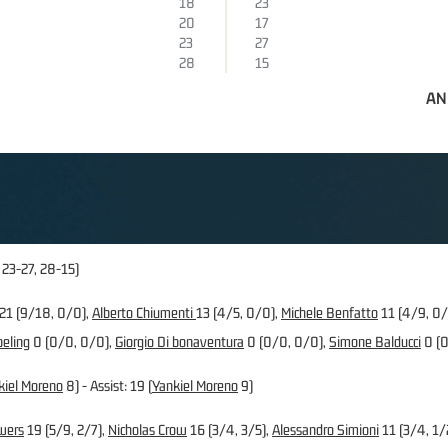
18
23
20
17
23
27
28
15
AN
 23-27, 28-15)
21 (9/18, 0/0),
Alberto Chiumenti
13 (4/5, 0/0),
Michele Benfatto
11 (4/9, 0/
beling
0 (0/0, 0/0),
Giorgio Di bonaventura
0 (0/0, 0/0),
Simone Balducci
0 (0
kiel Moreno
8) - Assist: 19 (
Yankiel Moreno
9)
wers
19 (5/9, 2/7),
Nicholas Crow
16 (3/4, 3/5),
Alessandro Simioni
11 (3/4, 1/