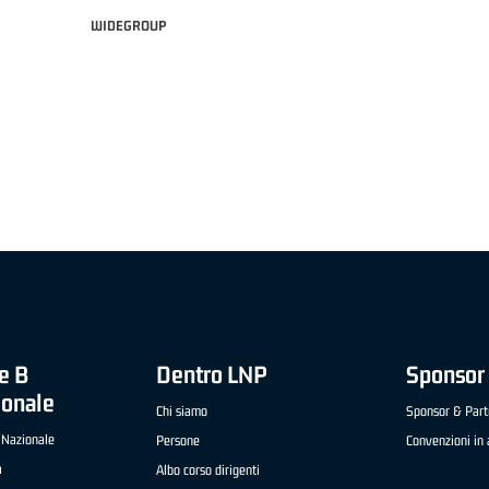
WIDEGROUP
"FRATELLI BERETTA" A2 APRILE '26 -
MVP STRANIERO "FRATELLI BERETTA" A2 AP
(UEB GESTECO CIVIDALE)
'26 - STACY DAVIS (SELLA CENTO)
e B
Dentro LNP
Sponsor 
ionale
Chi siamo
Sponsor & Part
 Nazionale
Persone
Convenzioni in 
a
Albo corso dirigenti