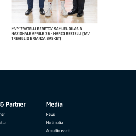
COACH OF THE MONTH "
STEFANO PILLASTRINI 
RILE
MVP "FRATELLI BERETTA" SAMUEL DILAS B
NAZIONALE APRILE '26 - MARCO RESTELLI (TAV
TREVIGLIO BRIANZA BASKET)
& Partner
Media
ner
News
atto
Multimedia
Accredito eventi