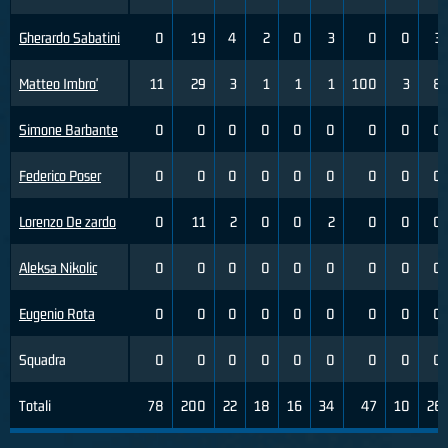
Gherardo Sabatini
0
19
4
2
0
3
0
0
3
Matteo Imbro'
11
29
3
1
1
1
100
3
8
Simone Barbante
0
0
0
0
0
0
0
0
0
Federico Poser
0
0
0
0
0
0
0
0
0
Lorenzo De zardo
0
11
2
0
0
2
0
0
0
Aleksa Nikolic
0
0
0
0
0
0
0
0
0
Eugenio Rota
0
0
0
0
0
0
0
0
0
Squadra
0
0
0
0
0
0
0
0
0
Totali
78
200
22
18
16
34
47
10
26