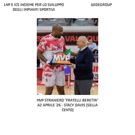
LNP E ICS INSIEME PER LO SVILUPPO
WIDEGROUP
DEGLI IMPIANTI SPORTIVI
COACH O
A2 A
PILL
P STRANIERO "FRATELLI BERETTA"
MVP "FRATELLI BERETTA" SAMUEL
 APRILE '26 - STACY DAVIS (SELLA
DILAS B NAZIONALE APRILE '26 -
CENTO)
MARCO RESTELLI (TAV TREVIGLIO
BRIANZA BASKET)