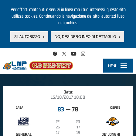
Per offrirti contenuti e servizi in linea con i tuoi interessi, questo sito
utilizza cookies. Continuando la navigazione del sito, autorizzi l’uso
dei cookies.
SÌ, AUTORIZZO
NO, DESIDERO INFO DI DETTAGLIO
Salta al contenuto principale
MENU
Toggle
navigati
Data:
15/10/2017 18:00
CASA
OSPITE
83
—
78
22
20
26
17
17
19
GENERAL
DE' LONGHI