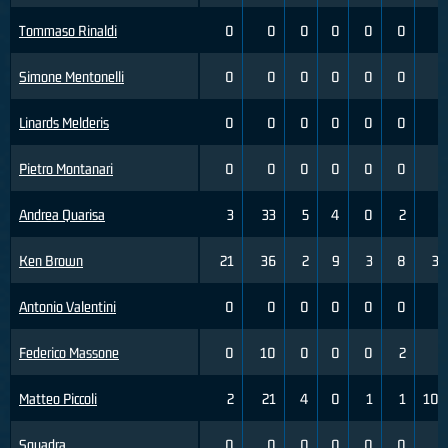
Tommaso Rinaldi
0
0
0
0
0
0
0
Simone Mentonelli
0
0
0
0
0
0
0
Linards Melderis
0
0
0
0
0
0
0
Pietro Montanari
0
0
0
0
0
0
0
Andrea Quarisa
3
33
5
4
0
2
0
Ken Brown
21
36
2
9
3
8
38
Antonio Valentini
0
0
0
0
0
0
0
Federico Massone
0
10
0
0
0
2
0
Matteo Piccoli
2
21
4
0
1
1
100
Squadra
0
0
0
0
0
0
0