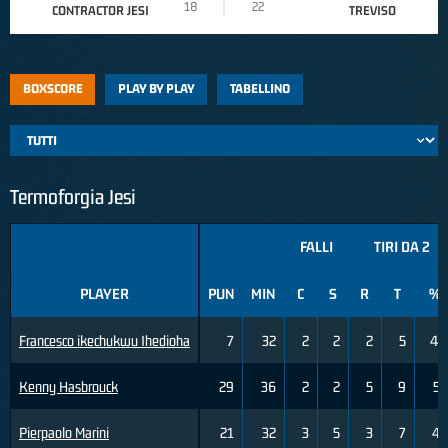
18
22
CONTRACTOR JESI
TREVISO
BOXSCORE
PLAY BY PLAY
TABELLINO
Termoforgia Jesi
FALLI
TIRI DA 2
PLAYER
PUN
MIN
C
S
R
T
%
Francesco ikechukwu Ihedioha
7
32
2
2
2
5
40
Kenny Hasbrouck
29
36
2
2
5
9
56
Pierpaolo Marini
21
32
3
5
3
7
43