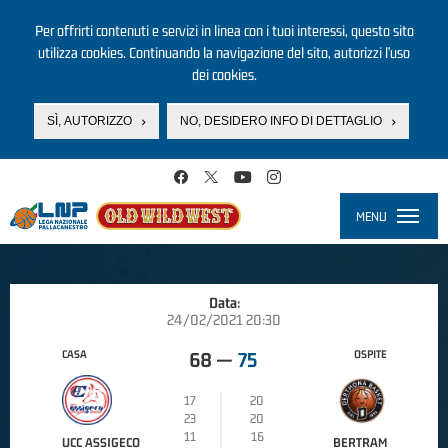
Per offrirti contenuti e servizi in linea con i tuoi interessi, questo sito
utilizza cookies. Continuando la navigazione del sito, autorizzi l’uso
dei cookies.
SÌ, AUTORIZZO
NO, DESIDERO INFO DI DETTAGLIO
Salta al contenuto principale
MENU
Toggle
navigati
Data:
24/02/2021 20:30
CASA
OSPITE
68
—
75
17
20
23
20
11
16
UCC ASSIGECO
BERTRAM