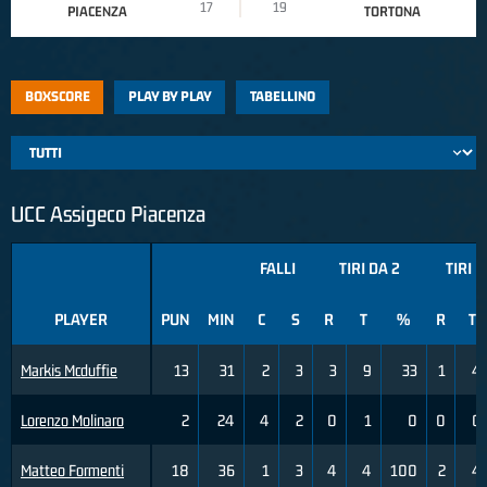
17
19
PIACENZA
TORTONA
BOXSCORE
PLAY BY PLAY
TABELLINO
UCC Assigeco Piacenza
FALLI
TIRI DA 2
TIRI D
PLAYER
PUN
MIN
C
S
R
T
%
R
T
Markis Mcduffie
13
31
2
3
3
9
33
1
4
Lorenzo Molinaro
2
24
4
2
0
1
0
0
0
Matteo Formenti
18
36
1
3
4
4
100
2
4