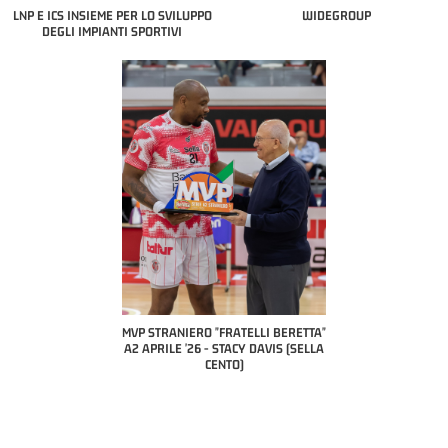
LNP E ICS INSIEME PER LO SVILUPPO
WIDEGROUP
DEGLI IMPIANTI SPORTIVI
COACH OF THE MONTH
A2 APRILE '26 
PILLASTRINI (UE
CIVIDAL
O "FRATELLI BERETTA"
MVP "FRATELLI BERETTA" SAMUEL
 - STACY DAVIS (SELLA
DILAS B NAZIONALE APRILE '26 -
CENTO)
MARCO RESTELLI (TAV TREVIGLIO
BRIANZA BASKET)