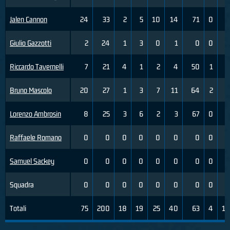
Jalen Cannon
24
33
2
5
10
14
71
0
1
Giulio Gazzotti
2
24
1
3
0
1
0
0
2
Riccardo Tavernelli
7
21
4
1
2
4
50
1
2
Bruno Mascolo
20
27
1
3
7
11
64
2
4
Lorenzo Ambrosin
8
25
3
6
2
3
67
0
1
Raffaele Romano
0
0
0
0
0
0
0
0
0
Samuel Sackey
0
0
0
0
0
0
0
0
0
Squadra
0
0
0
0
0
0
0
0
0
Totali
75
200
18
19
25
40
63
4
19