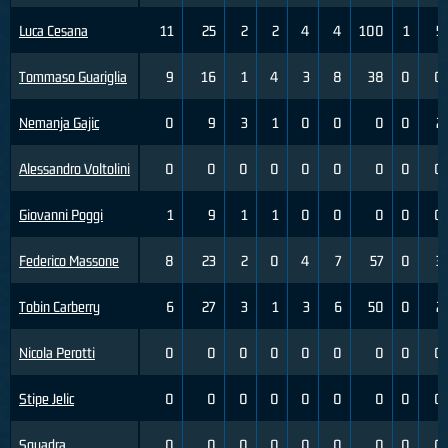
Luca Cesana
11
25
2
2
4
4
100
1
5
Tommaso Guariglia
9
16
1
4
3
8
38
0
0
Nemanja Gajic
0
9
3
1
0
0
0
0
2
Alessandro Voltolini
0
0
0
0
0
0
0
0
0
Giovanni Poggi
1
9
1
1
0
0
0
0
0
Federico Massone
8
23
2
0
4
7
57
0
3
Tobin Carberry
6
27
3
1
3
6
50
0
2
Nicola Perotti
0
0
0
0
0
0
0
0
0
Stipe Jelic
0
0
0
0
0
0
0
0
0
Squadra
0
0
0
0
0
0
0
0
0