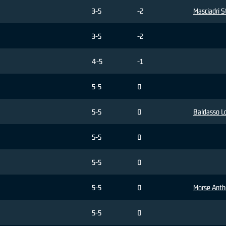
3-5
-2
Masciadri 
3-5
-2
4-5
-1
5-5
0
5-5
0
Baldasso L
5-5
0
5-5
0
5-5
0
Morse Ant
5-5
0