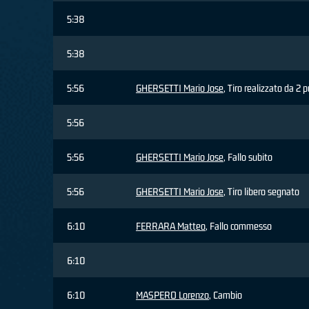
5:38
5:38
5:56
GHERSETTI Mario Jose
, Tiro realizzato da 2 
5:56
5:56
GHERSETTI Mario Jose
, Fallo subito
5:56
GHERSETTI Mario Jose
, Tiro libero segnato
6:10
FERRARA Matteo
, Fallo commesso
6:10
6:10
MASPERO Lorenzo
, Cambio