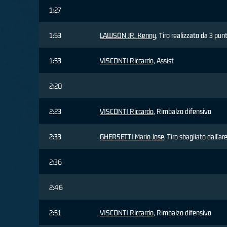
1:27
1:53
LAWSON JR. Kenny
, Tiro realizzato da 3 punt
1:53
VISCONTI Riccardo
, Assist
2:20
2:23
VISCONTI Riccardo
, Rimbalzo difensivo
2:33
GHERSETTI Mario Jose
, Tiro sbagliato dall'ar
2:36
2:46
2:51
VISCONTI Riccardo
, Rimbalzo difensivo