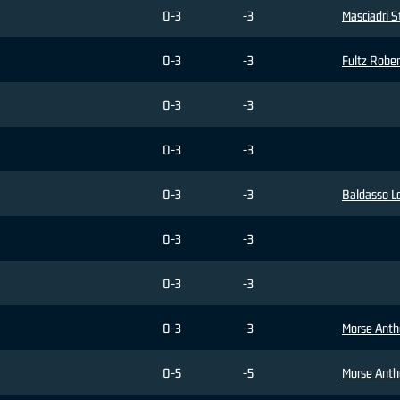
0-3
-3
Masciadri 
0-3
-3
Fultz Rober
0-3
-3
0-3
-3
0-3
-3
Baldasso L
0-3
-3
0-3
-3
0-3
-3
Morse Ant
0-5
-5
Morse Ant