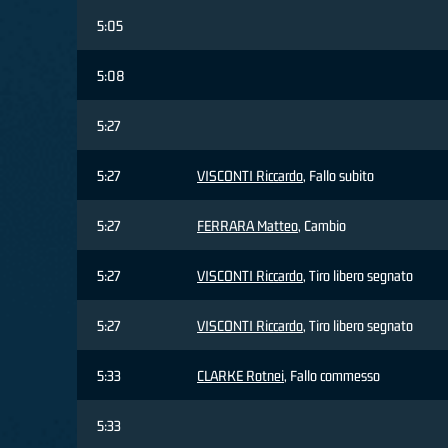
5:05
5:08
5:27
5:27
VISCONTI Riccardo
, Fallo subito
5:27
FERRARA Matteo
, Cambio
5:27
VISCONTI Riccardo
, Tiro libero segnato
5:27
VISCONTI Riccardo
, Tiro libero segnato
5:33
CLARKE Rotnei
, Fallo commesso
5:33