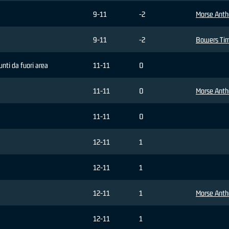
9-11
-2
Morse Ant
9-11
-2
Bowers Tim
punti da fuori area
11-11
0
11-11
0
Morse Ant
11-11
0
12-11
1
12-11
1
12-11
1
Morse Ant
12-11
1