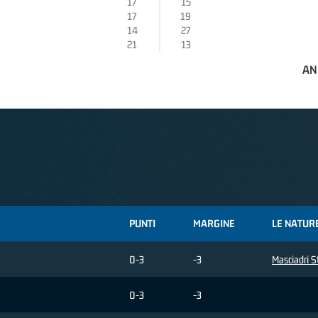
17
15
17
19
14
27
21
13
AN
PUNTI
MARGINE
LE NATUR
0-3
-3
Masciadri 
0-3
-3