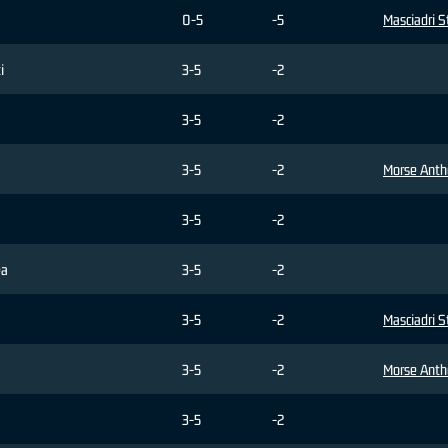
0-5
-5
Masciadri 
i
3-5
-2
3-5
-2
3-5
-2
Morse Ant
3-5
-2
ea
3-5
-2
3-5
-2
Masciadri 
3-5
-2
Morse Ant
3-5
-2