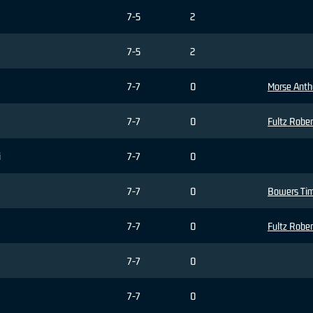
7-5
2
7-5
2
7-7
0
Morse Ant
7-7
0
Fultz Rober
i
7-7
0
7-7
0
Bowers Tim
7-7
0
Fultz Rober
7-7
0
7-7
0