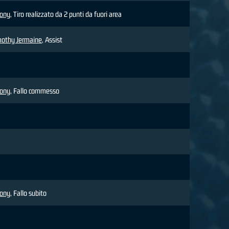
hony
, Tiro realizzato da 2 punti da fuori area
othy Jermaine
, Assist
hony
, Fallo commesso
hony
, Fallo subito