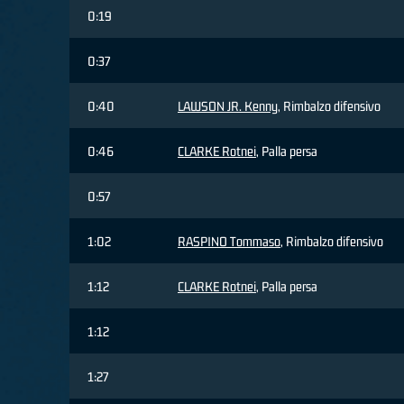
0:19
0:37
0:40
LAWSON JR. Kenny
, Rimbalzo difensivo
0:46
CLARKE Rotnei
, Palla persa
0:57
1:02
RASPINO Tommaso
, Rimbalzo difensivo
1:12
CLARKE Rotnei
, Palla persa
1:12
1:27