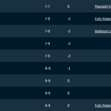
7-7
0
Masciadri 
7-9
-2
Fultz Rober
7-9
-2
Baldasso L
7-9
-2
7-9
-2
8-9
-1
9-9
0
9-9
0
9-9
0
Fultz Rober