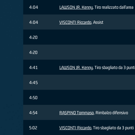
4:04
LAWSON JR. Kenny
, Tiro realizzato dall'area
4:04
VISCONTI Riccardo
, Assist
4:20
4:20
4:41
LAWSON JR. Kenny
, Tiro sbagliato da 3 punt
4:45
4:50
4:54
RASPINO Tommaso
, Rimbalzo difensivo
5:02
VISCONTI Riccardo
, Tiro sbagliato da 3 punti