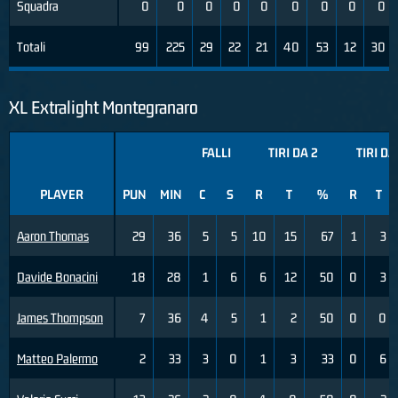
Squadra
0
0
0
0
0
0
0
0
0
Totali
99
225
29
22
21
40
53
12
30
XL Extralight Montegranaro
FALLI
TIRI DA 2
TIRI DA
PLAYER
PUN
MIN
C
S
R
T
%
R
T
Aaron Thomas
29
36
5
5
10
15
67
1
3
Davide Bonacini
18
28
1
6
6
12
50
0
3
James Thompson
7
36
4
5
1
2
50
0
0
Matteo Palermo
2
33
3
0
1
3
33
0
6