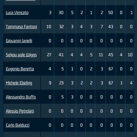
Luca Vencato
3
30
5
2
1
2
50
0
1
Tommaso Fantoni
10
32
3
4
3
7
43
0
0
Giovanni Ianelli
0
0
0
0
0
0
0
0
0
Sekou aole Wiggs
27
41
4
4
5
11
45
4
10
Eugenio Beretta
4
5
1
0
2
3
67
0
0
Michele Ebeling
9
23
3
2
2
3
67
1
4
Alessandro Buffo
0
5
3
0
0
0
0
0
0
Alessio Petrolati
0
0
0
0
0
0
0
0
0
Carlo Balducci
0
0
0
0
0
0
0
0
0