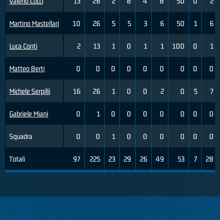
Valerio Cucci
13
26
2
8
4
8
50
0
2
Martino Mastellari
10
26
5
5
3
6
50
1
6
Luca Conti
2
13
1
0
1
1
100
0
1
Matteo Berti
0
0
0
0
0
0
0
0
0
Michele Serpilli
16
26
1
0
0
2
0
5
7
Gabriele Miani
0
1
0
0
0
0
0
0
0
Squadra
0
0
1
0
0
0
0
0
0
Totali
97
225
23
29
26
49
53
7
28