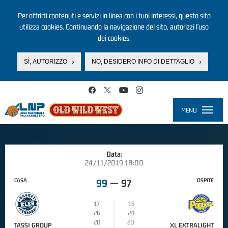
Per offrirti contenuti e servizi in linea con i tuoi interessi, questo sito
utilizza cookies. Continuando la navigazione del sito, autorizzi l’uso
dei cookies.
SÌ, AUTORIZZO
NO, DESIDERO INFO DI DETTAGLIO
Salta al contenuto principale
MENU
Toggle
navigati
Data:
24/11/2019 18:00
CASA
OSPITE
99
—
97
17
15
26
24
28
20
TASSI GROUP
XL EXTRALIGHT