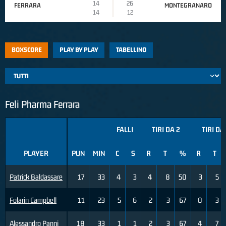
14
26
FERRARA
MONTEGRANARO
14
12
BOXSCORE
PLAY BY PLAY
TABELLINO
Feli Pharma Ferrara
FALLI
TIRI DA 2
TIRI DA
PLAYER
PUN
MIN
C
S
R
T
%
R
T
Patrick Baldassare
17
33
4
3
4
8
50
3
5
Folarin Campbell
11
23
5
6
2
3
67
0
3
Alessandro Panni
18
33
1
1
2
3
67
4
7