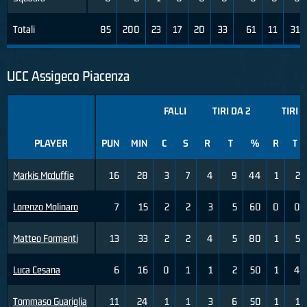
Totali
85
200
23
17
20
33
61
11
31
UCC Assigeco Piacenza
FALLI
TIRI DA 2
TIRI D
PLAYER
PUN
MIN
C
S
R
T
%
R
T
Markis Mcduffie
16
28
3
7
4
9
44
1
2
Lorenzo Molinaro
7
15
2
2
3
5
60
0
0
Matteo Formenti
13
33
2
2
4
5
80
1
5
Luca Cesana
6
16
0
1
1
2
50
1
4
Tommaso Guariglia
11
24
1
1
3
6
50
1
1