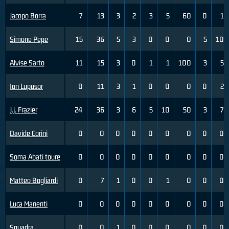
Jacopo Borra
7
13
3
2
3
5
60
0
1
Simone Pepe
15
36
5
3
0
0
0
5
10
Alvise Sarto
11
15
3
0
1
1
100
3
5
Ion Lupusor
0
11
3
1
0
0
0
0
2
J.j. Frazier
24
36
3
6
5
10
50
3
7
Davide Corini
0
0
0
0
0
0
0
0
0
Soma Abati toure
0
0
0
0
0
0
0
0
0
Matteo Bogliardi
0
7
1
0
0
1
0
0
0
Luca Manenti
0
0
0
0
0
0
0
0
0
Squadra
0
0
1
0
0
0
0
0
0