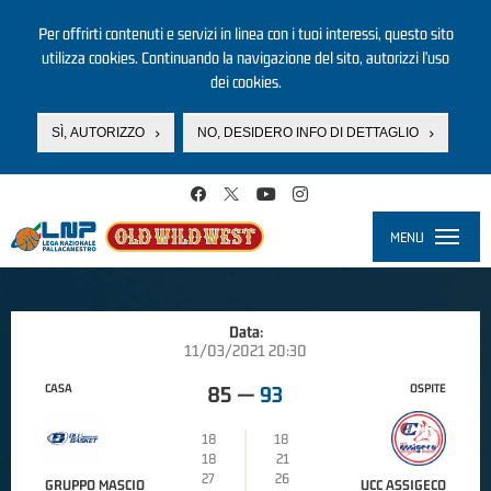
Per offrirti contenuti e servizi in linea con i tuoi interessi, questo sito
utilizza cookies. Continuando la navigazione del sito, autorizzi l’uso
dei cookies.
SÌ, AUTORIZZO
NO, DESIDERO INFO DI DETTAGLIO
Salta al contenuto principale
MENU
Toggle
navigati
Data:
11/03/2021 20:30
CASA
OSPITE
85
—
93
18
18
18
21
27
26
GRUPPO MASCIO
UCC ASSIGECO