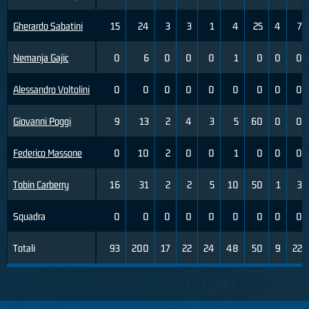
Gherardo Sabatini
15
24
3
3
1
4
25
4
7
Nemanja Gajic
0
6
0
0
0
1
0
0
0
Alessandro Voltolini
0
0
0
0
0
0
0
0
0
Giovanni Poggi
9
13
2
4
3
5
60
0
0
Federico Massone
0
10
2
0
0
1
0
0
0
Tobin Carberry
16
31
2
2
5
10
50
1
3
Squadra
0
0
0
0
0
0
0
0
0
Totali
93
200
17
22
24
48
50
9
22