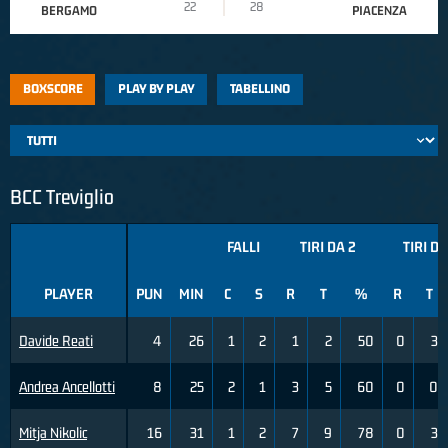
22
28
BERGAMO
PIACENZA
BOXSCORE
PLAY BY PLAY
TABELLINO
BCC Treviglio
FALLI
TIRI DA 2
TIRI DA
PLAYER
PUN
MIN
C
S
R
T
%
R
T
Davide Reati
4
26
1
2
1
2
50
0
3
Andrea Ancellotti
8
25
2
1
3
5
60
0
0
Mitja Nikolic
16
31
1
2
7
9
78
0
3