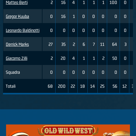
Matteo Berti
2
16
4
1
1
1
100
0
Gregor Kuuba
0
16
1
0
0
0
0
0
Leonardo Baldinotti
0
0
0
0
0
0
0
0
Derrick Marks
27
35
2
6
7
11
64
3
Giacomo Zilli
2
20
4
1
1
2
50
0
Squadra
0
0
0
0
0
0
0
0
Totali
68
200
22
18
14
25
56
12
3