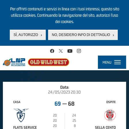
Per offrirti contenuti e servizi in linea con i tuoi interessi, questo sito
utilizza cookies. Continuando la navigazione del sito, autorizzi l’uso
dei cookies.
SÌ, AUTORIZZO
NO, DESIDERO INFO DI DETTAGLIO
Salta al contenuto principale
MENU
Toggle
navigati
Data:
24/05/2023 20:30
CASA
OSPITE
69
—
68
20
24
20
25
20
8
FLATS SERVICE
SELLA CENTO