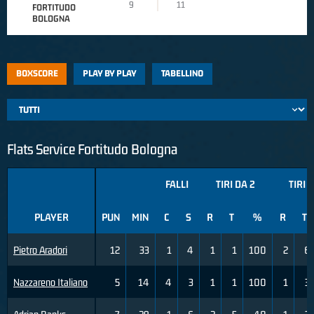
9
11
FORTITUDO
BOLOGNA
BOXSCORE
PLAY BY PLAY
TABELLINO
Flats Service Fortitudo Bologna
FALLI
TIRI DA 2
TIRI 
PLAYER
PUN
MIN
C
S
R
T
%
R
T
Pietro Aradori
12
33
1
4
1
1
100
2
6
Nazzareno Italiano
5
14
4
3
1
1
100
1
3