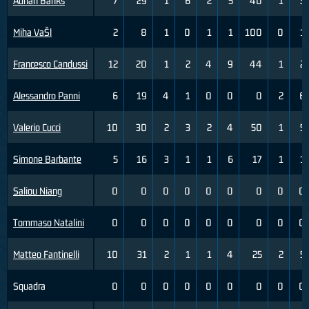
Adrian Banks
7
29
1
6
2
5
40
1
3
Miha VaŠl
2
8
1
0
1
1
100
0
1
Francesco Candussi
12
20
1
2
4
9
44
1
2
Alessandro Panni
6
19
4
1
0
0
0
2
6
Valerio Cucci
10
30
2
3
2
4
50
1
5
Simone Barbante
5
16
3
1
1
6
17
1
1
Saliou Niang
0
0
0
0
0
0
0
0
0
Tommaso Natalini
0
0
0
0
0
0
0
0
0
Matteo Fantinelli
10
31
2
1
1
4
25
2
5
Squadra
0
0
0
0
0
0
0
0
0