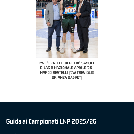
COACH OF THE MONTH
A2 APRILE '26 
PILLASTRINI (UE
CIVIDAL
O "FRATELLI BERETTA"
MVP "FRATELLI BERETTA" SAMUEL
 - STACY DAVIS (SELLA
DILAS B NAZIONALE APRILE '26 -
CENTO)
MARCO RESTELLI (TAV TREVIGLIO
BRIANZA BASKET)
Guida ai Campionati LNP 2025/26