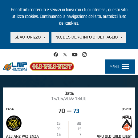
Per offrirti contenuti e servizi in linea con i tuoi interessi, questo sito
utilizza cookies. Continuando la navigazione del sito, autorizzi l’uso
dei cookies.
SÌ, AUTORIZZO
NO, DESIDERO INFO DI DETTAGLIO
Salta al contenuto principale
MENU
Toggle
navigati
Data:
15/05/2022 18:00
CASA
OSPITE
70
—
73
15
30
22
15
16
7
ALLIANZ PAZIENZA
APU OLD WILD WEST