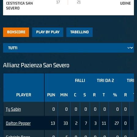
17
21
CESTISTICA SAN
UDINE
SEVERO
BOXSCORE
PLAY BY PLAY
TABELLINO
Allianz Pazienza San Severo
FALLI
TIRI DA 2
TIRI 
PLAYER
PUN
MIN
C
S
R
T
%
R
T
Ty Sabin
0
0
0
0
0
0
0
0
0
Dalton Pepper
13
33
2
7
3
11
27
0
5