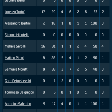
Gabriele Berra
0
5
0
0
0
0
0
0
1
Lorenzo Tortu'
17
29
4
6
2
6
33
2
8
Alessandro Bertini
2
18
1
0
1
1
100
0
3
Simone Minutello
0
0
0
0
0
0
0
0
0
Michele Serpilli
16
31
1
1
2
4
50
4
7
Matteo Piccoli
8
28
5
4
1
2
50
1
3
Samuele Moretti
9
33
3
7
2
5
40
0
0
Goce Petrushevski
0
1
2
0
0
0
0
0
0
Tommaso De gregori
0
5
0
1
0
1
0
0
0
Antonino Sabatino
5
17
4
0
1
1
100
1
2