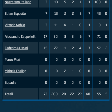
Nazzareno Italiano
3
13
5
2
1
1
100
0
Ethan Esposito
7
13
2
2
3
7
43
0
Vittorio Nobile
3
11
4
1
0
1
0
1
Alessandro Cappelletti
17
30
3
8
5
7
71
0
Federico Mussini
15
27
1
2
4
7
57
2
Marco Pieri
0
0
0
0
0
0
0
0
Michele Ebeling
0
9
2
1
0
0
0
0
Squadra
0
0
0
0
0
0
0
0
Totali
73
200
28
22
22
40
55
5