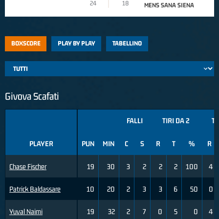
24
18
MENS SANA SIENA
BOXSCORE
PLAY BY PLAY
TABELLINO
Givova Scafati
FALLI
TIRI DA 2
TI
PLAYER
PUN
MIN
C
S
R
T
%
R
Chase Fischer
19
30
3
2
2
2
100
4
Patrick Baldassare
10
20
2
3
3
6
50
0
Yuval Naimi
19
32
2
7
0
5
0
4