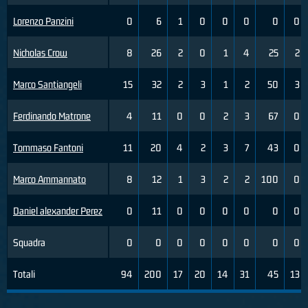
Lorenzo Panzini
0
6
1
0
0
0
0
0
Nicholas Crow
8
26
2
0
1
4
25
2
Marco Santiangeli
15
32
2
3
1
2
50
3
Ferdinando Matrone
4
11
0
0
2
3
67
0
Tommaso Fantoni
11
20
4
2
3
7
43
0
Marco Ammannato
8
12
1
3
2
2
100
0
Daniel alexander Perez
0
11
0
0
0
0
0
0
Squadra
0
0
0
0
0
0
0
0
Totali
94
200
17
20
14
31
45
13