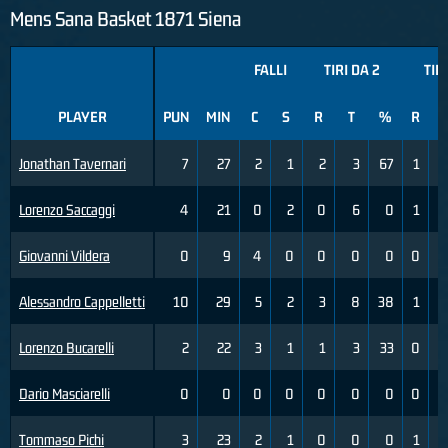
Mens Sana Basket 1871 Siena
FALLI
TIRI DA 2
TIR
PLAYER
PUN
MIN
C
S
R
T
%
R
T
Jonathan Tavernari
7
27
2
1
2
3
67
1
Lorenzo Saccaggi
4
21
0
2
0
6
0
1
Giovanni Vildera
0
9
4
0
0
0
0
0
Alessandro Cappelletti
10
29
5
2
3
8
38
1
Lorenzo Bucarelli
2
22
3
1
1
3
33
0
Dario Masciarelli
0
0
0
0
0
0
0
0
Tommaso Pichi
3
23
2
1
0
0
0
1