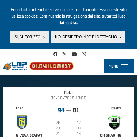
Per offrirti contenuti e servizi in linea con i tuoi interessi, questo sito
utilizza cookies. Continuando la navigazione del sito, autorizzi l’uso
dei cookies.
SÌ, AUTORIZZO
NO, DESIDERO INFO DI DETTAGLIO
Salta al contenuto principale
MENU
Toggle
navigati
Data:
09/10/2016 18:00
CASA
OSPITE
94
—
81
26
17
23
33
21
13
GIVOVA SCAFATI
ON SHARING