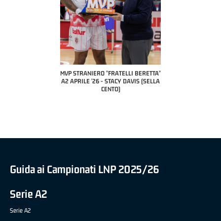
COACH OF THE MONTH
A2 APRILE '26 
PILLASTRINI (UE
CIVIDAL
O "FRATELLI BERETTA"
MVP "FRATELLI BERETTA" SAMUEL
 - STACY DAVIS (SELLA
DILAS B NAZIONALE APRILE '26 -
CENTO)
MARCO RESTELLI (TAV TREVIGLIO
BRIANZA BASKET)
Guida ai Campionati LNP 2025/26
Serie A2
Serie A2