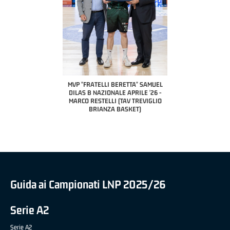
COACH OF THE MONTH
A2 APRILE '26 
PILLASTRINI (UE
CIVIDAL
O "FRATELLI BERETTA"
MVP "FRATELLI BERETTA" SAMUEL
 - STACY DAVIS (SELLA
DILAS B NAZIONALE APRILE '26 -
CENTO)
MARCO RESTELLI (TAV TREVIGLIO
BRIANZA BASKET)
Guida ai Campionati LNP 2025/26
Serie A2
Serie A2