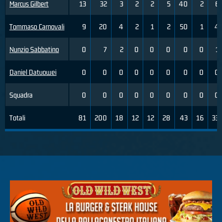
Marcus Gilbert
13
32
3
2
2
5
40
2
6
Tommaso Carnovali
9
20
4
2
1
2
50
1
4
Nunzio Sabbatino
0
7
2
0
0
0
0
0
1
Daniel Datuowei
0
0
0
0
0
0
0
0
0
Squadra
0
0
0
0
0
0
0
0
0
Totali
81
200
18
12
12
28
43
16
33