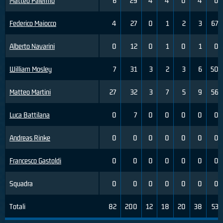
Matteo Palermo
6
29
4
4
0
4
0
Federico Maiocco
4
27
0
1
2
3
67
Alberto Navarini
0
12
0
1
0
1
0
William Mosley
7
31
3
2
3
6
50
Matteo Martini
27
32
3
7
5
9
56
Luca Battilana
0
7
0
0
0
0
0
Andreas Rinke
0
0
0
0
0
0
0
Francesco Gastoldi
0
0
0
0
0
0
0
Squadra
0
0
0
0
0
0
0
Totali
82
200
12
18
20
38
53