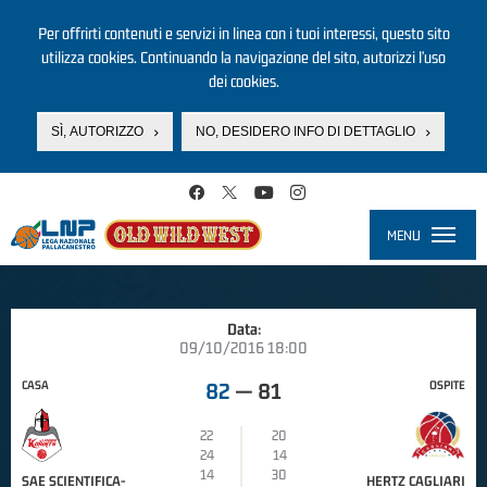
Per offrirti contenuti e servizi in linea con i tuoi interessi, questo sito
utilizza cookies. Continuando la navigazione del sito, autorizzi l’uso
dei cookies.
SÌ, AUTORIZZO
NO, DESIDERO INFO DI DETTAGLIO
Salta al contenuto principale
MENU
Toggle
navigati
Data:
09/10/2016 18:00
CASA
OSPITE
82
—
81
22
20
24
14
14
30
SAE SCIENTIFICA-
HERTZ CAGLIARI