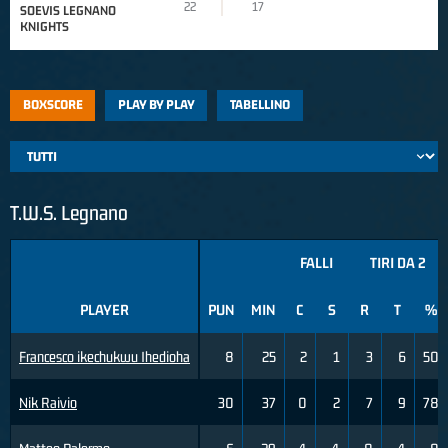
22
17
SOEVIS LEGNANO
KNIGHTS
BOXSCORE
PLAY BY PLAY
TABELLINO
T.W.S. Legnano
FALLI
TIRI DA 2
PLAYER
PUN
MIN
C
S
R
T
%
Francesco ikechukwu Ihedioha
8
25
2
1
3
6
50
Nik Raivio
30
37
0
2
7
9
78