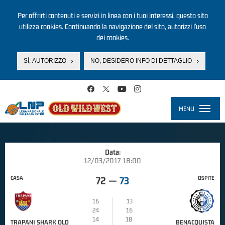
Per offrirti contenuti e servizi in linea con i tuoi interessi, questo sito
utilizza cookies. Continuando la navigazione del sito, autorizzi l’uso
dei cookies.
SÌ, AUTORIZZO
NO, DESIDERO INFO DI DETTAGLIO
Salta al contenuto principale
MENU
Toggle
navigati
Data:
12/03/2017 18:00
CASA
OSPITE
72
—
73
16
13
24
16
14
18
TRAPANI SHARK OLD
BENACQUISTA