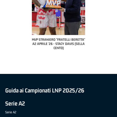
 BERETTA"
MVP STRANIERO "FRATELLI BERETTA"
MVP "FRATELLI BERETTA" SAMU
ESANA (UEB
A2 APRILE '26 - STACY DAVIS (SELLA
DILAS B NAZIONALE APRILE '26
LE)
CENTO)
MARCO RESTELLI (TAV TREVIGL
BRIANZA BASKET)
Guida ai Campionati LNP 2025/26
Serie A2
Serie A2