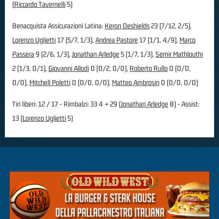
(
Riccardo Tavernelli
5)
Benacquista Assicurazioni Latina:
Keron Deshields
23 (7/12, 2/5),
Lorenzo Uglietti
17 (5/7, 1/3),
Andrea Pastore
17 (1/1, 4/9),
Marco
Passera
9 (2/6, 1/3),
Jonathan Arledge
5 (1/7, 1/3),
Semir Mathlouthi
2 (1/3, 0/1),
Giovanni Allodi
0 (0/2, 0/0),
Roberto Rullo
0 (0/0,
0/0),
Mitchell Poletti
0 (0/0, 0/0),
Matteo Ambrosin
0 (0/0, 0/0)
Tiri liberi: 12 / 17 - Rimbalzi: 33 4 + 29 (
Jonathan Arledge
8) - Assist:
13 (
Lorenzo Uglietti
5)