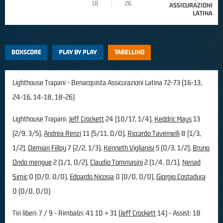
18
26
ASSICURAZIONI
LATINA
BOXSCORE
PLAY BY PLAY
TABELLINO
Lighthouse Trapani - Benacquista Assicurazioni Latina 72-73 (16-13,
24-16, 14-18, 18-26)
Lighthouse Trapani:
Jeff Crockett
24 (10/17, 1/4),
Keddric Mays
13
(2/9, 3/5),
Andrea Renzi
11 (5/11, 0/0),
Riccardo Tavernelli
8 (1/3,
1/2),
Demian Filloy
7 (2/2, 1/3),
Kenneth Viglianisi
5 (0/3, 1/2),
Bruno
Ondo mengue
2 (1/1, 0/2),
Claudio Tommasini
2 (1/4, 0/1),
Nenad
Simic
0 (0/0, 0/0),
Edoardo Nicosia
0 (0/0, 0/0),
Giorgio Costadura
0 (0/0, 0/0)
Tiri liberi: 7 / 9 - Rimbalzi: 41 10 + 31 (
Jeff Crockett
14) - Assist: 18