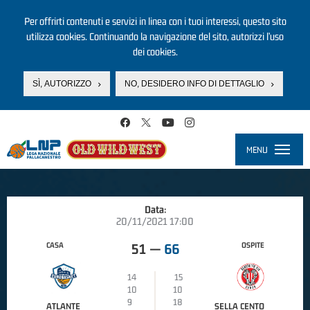
Per offrirti contenuti e servizi in linea con i tuoi interessi, questo sito
utilizza cookies. Continuando la navigazione del sito, autorizzi l’uso
dei cookies.
SÌ, AUTORIZZO
NO, DESIDERO INFO DI DETTAGLIO
Salta al contenuto principale
MENU
Toggle
navigati
Data:
20/11/2021 17:00
CASA
OSPITE
51
—
66
14
15
10
10
9
18
ATLANTE
SELLA CENTO