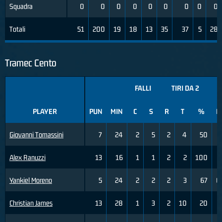
Squadra
0
0
0
0
0
0
0
0
0
Totali
51
200
19
18
13
35
37
5
28
Tramec Cento
FALLI
TIRI DA 2
PLAYER
PUN
MIN
C
S
R
T
%
R
Giovanni Tomassini
7
24
2
5
2
4
50
1
Alex Ranuzzi
13
16
1
1
2
2
100
3
Yankiel Moreno
5
24
2
2
2
3
67
0
Christian James
13
28
1
3
2
10
20
2