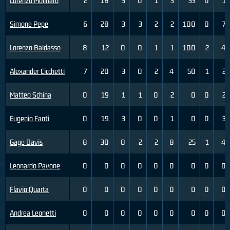
Lorenzo Molinaro
2
18
3
0
1
3
33
0
1
Simone Pepe
6
28
3
3
2
2
100
0
7
Lorenzo Baldasso
8
12
0
0
1
1
100
2
4
Alexander Cicchetti
7
20
3
0
2
4
50
1
2
Matteo Schina
0
19
1
1
0
2
0
0
2
Eugenio Fanti
0
19
3
0
0
1
0
0
3
Gage Davis
8
30
0
2
2
8
25
1
4
Leonardo Pavone
0
0
0
0
0
0
0
0
0
Flavio Quarta
0
0
0
0
0
0
0
0
0
Andrea Leonetti
0
0
0
0
0
0
0
0
0