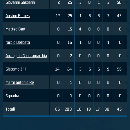
Giovanni Gasparin
2
25
3
0
1
2
50
0
Auston Barnes
12
25
1
3
3
7
43
1
Matteo Berti
0
15
4
0
0
0
0
0
Nicolo Dellosto
0
16
1
0
0
1
0
0
Arcangelo Guastamacchia
0
2
0
0
0
0
0
0
Giacomo Zilli
14
24
3
5
5
9
56
0
Marco antonio Re
0
1
0
0
0
0
0
0
Squadra
0
0
0
0
0
0
0
0
Totali
66
200
18
19
17
38
45
7