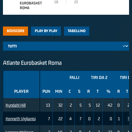
18
23
EUROBASKET
ROMA
BOXSCORE
PLAY BY PLAY
TABELLINO
Atlante Eurobasket Roma
FALLI
TIRI DA 2
TIRI D
PLAYER
PUN
MIN
C
S
R
T
%
R
T
Kyndahl Hill
13
32
2
5
5
12
42
0
2
Kenneth Viglianisi
7
22
4
7
0
2
0
1
3