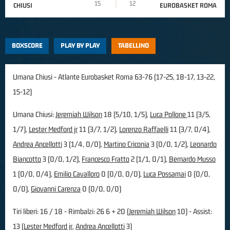
15
12
CHIUSI
EUROBASKET ROMA
BOXSCORE
PLAY BY PLAY
TABELLINO
Umana Chiusi - Atlante Eurobasket Roma 63-76 (17-25, 18-17, 13-22,
15-12)
Umana Chiusi:
Jeremiah Wilson
18 (5/10, 1/5),
Luca Pollone
11 (3/5,
1/7),
Lester Medford jr
11 (3/7, 1/2),
Lorenzo Raffaelli
11 (3/7, 0/4),
Andrea Ancellotti
3 (1/4, 0/0),
Martino Criconia
3 (0/0, 1/2),
Leonardo
Biancotto
3 (0/0, 1/2),
Francesco Fratto
2 (1/1, 0/1),
Bernardo Musso
1 (0/0, 0/4),
Emilio Cavalloro
0 (0/0, 0/0),
Luca Possamai
0 (0/0,
0/0),
Giovanni Carenza
0 (0/0, 0/0)
Tiri liberi: 16 / 18 - Rimbalzi: 26 6 + 20 (
Jeremiah Wilson
10) - Assist:
13 (
Lester Medford jr
,
Andrea Ancellotti
3)