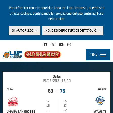
Per offrirti contenuti e servizi in linea con i tuoi interessi, questo sito
utilizza cookies. Continuando la navigazione del sito, autorizzi l’uso
dei cookies.
SÌ, AUTORIZZO
NO, DESIDERO INFO DI DETTAGLIO
Salta al contenuto principale
MENU
Toggle
navigati
Data:
19/12/2021 18:00
CASA
OSPITE
63
—
76
17
25
18
17
13
22
UMANA SAN GIOBBE
ATLANTE