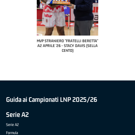
 "FRATELLI BERETTA"
MVP STRANIERO "FRATELLI BERETTA"
MVP "FRATELLI BER
6 - LUCA CESANA (UEB
A2 APRILE '26 - STACY DAVIS (SELLA
DILAS B NAZIONALE 
CO CIVIDALE)
CENTO)
MARCO RESTELLI (T
BRIANZA BA
Guida ai Campionati LNP 2025/26
Serie A2
Serie A2
Formula