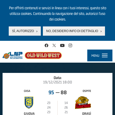
Per offrirti contenuti e servizi in linea con i tuoi interessi, questo sito
utilizza cookies. Continuando la navigazione del sito, autorizzi l’uso
dei cookies.
SÌ, AUTORIZZO
NO, DESIDERO INFO DI DETTAGLIO
Salta al contenuto principale
MENU
Toggle
navigati
Data:
19/12/2021 18:00
CASA
OSPITE
95
—
88
23
14
24
26
23
21
GIVOVA
ORASÌ