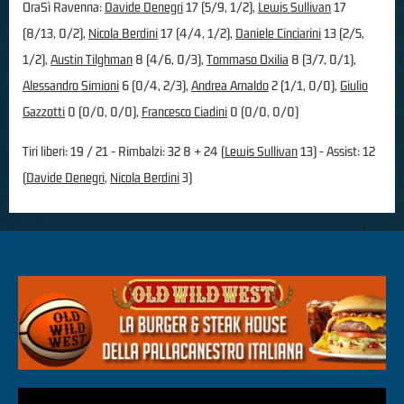
OraSì Ravenna:
Davide Denegri
17 (5/9, 1/2),
Lewis Sullivan
17
(8/13, 0/2),
Nicola Berdini
17 (4/4, 1/2),
Daniele Cinciarini
13 (2/5,
1/2),
Austin Tilghman
8 (4/6, 0/3),
Tommaso Oxilia
8 (3/7, 0/1),
Alessandro Simioni
6 (0/4, 2/3),
Andrea Arnaldo
2 (1/1, 0/0),
Giulio
Gazzotti
0 (0/0, 0/0),
Francesco Ciadini
0 (0/0, 0/0)
Tiri liberi: 19 / 21 - Rimbalzi: 32 8 + 24 (
Lewis Sullivan
13) - Assist: 12
(
Davide Denegri
,
Nicola Berdini
3)