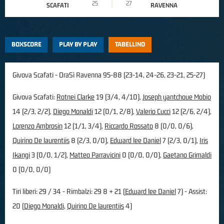
25
27
SCAFATI
RAVENNA
BOXSCORE
PLAY BY PLAY
TABELLINO
Givova Scafati - OraSì Ravenna 95-88 (23-14, 24-26, 23-21, 25-27)
Givova Scafati:
Rotnei Clarke
19 (3/4, 4/10),
Joseph yantchoue Mobio
14 (2/3, 2/2),
Diego Monaldi
12 (0/1, 2/8),
Valerio Cucci
12 (2/6, 2/4),
Lorenzo Ambrosin
12 (1/1, 3/4),
Riccardo Rossato
8 (0/0, 0/6),
Quirino De laurentiis
8 (2/3, 0/0),
Edward lee Daniel
7 (2/3, 0/1),
Iris
Ikangi
3 (0/0, 1/2),
Matteo Parravicini
0 (0/0, 0/0),
Gaetano Grimaldi
0 (0/0, 0/0)
Tiri liberi: 29 / 34 - Rimbalzi: 29 8 + 21 (
Edward lee Daniel
7) - Assist:
20 (
Diego Monaldi
,
Quirino De laurentiis
4)