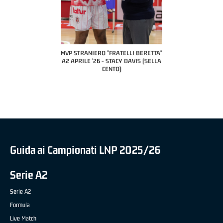
COACH OF THE MONT
A2 APRILE '26 
PILLASTRINI (U
CIVIDAL
O "FRATELLI BERETTA"
MVP "FRATELLI BERETTA" SAMUEL
6 - STACY DAVIS (SELLA
DILAS B NAZIONALE APRILE '26 -
CENTO)
MARCO RESTELLI (TAV TREVIGLIO
BRIANZA BASKET)
Guida ai Campionati LNP 2025/26
Serie A2
Serie A2
Formula
Live Match