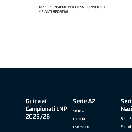
LNP E ICS INSIEME PER LO SVILUPPO DEGLI
2 APRILE '26 -
IMPIANTI SPORTIVI
O CIVIDALE)
MIGLIOR UNDER
NICOLAS TANF
COACH OF THE MONTH "SLIMSTOCK" B NAZIONALE
APRILE '26 - ELIA ROSSI (RISTOPRO FABRIANO)
Guida ai
Serie A2
Seri
Campionati LNP
Naz
Serie A2
2025/26
Serie B
Formula
Formul
Live Match