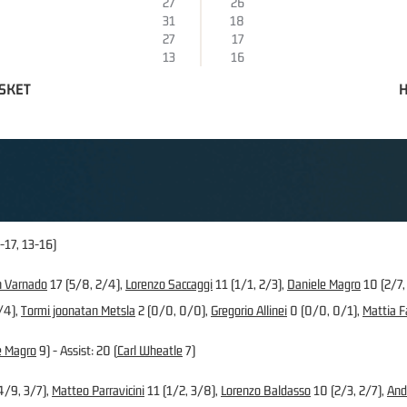
27
26
31
18
27
17
13
16
ASKET
H
-17, 13-16)
n Varnado
17 (5/8, 2/4),
Lorenzo Saccaggi
11 (1/1, 2/3),
Daniele Magro
10 (2/7,
/4),
Tormi joonatan Metsla
2 (0/0, 0/0),
Gregorio Allinei
0 (0/0, 0/1),
Mattia F
e Magro
9) - Assist: 20 (
Carl Wheatle
7)
4/9, 3/7),
Matteo Parravicini
11 (1/2, 3/8),
Lorenzo Baldasso
10 (2/3, 2/7),
And