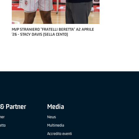
 '26 -
MVP STRANIERO "FRATELLI BERETTA" A2 APRILE
MVP "FRATELLI BERETT
'26 - STACY DAVIS (SELLA CENTO)
NAZIONALE APRILE '26
TREVIGLIO BRIANZA B
& Partner
Media
ner
News
atto
Multimedia
Accredito eventi