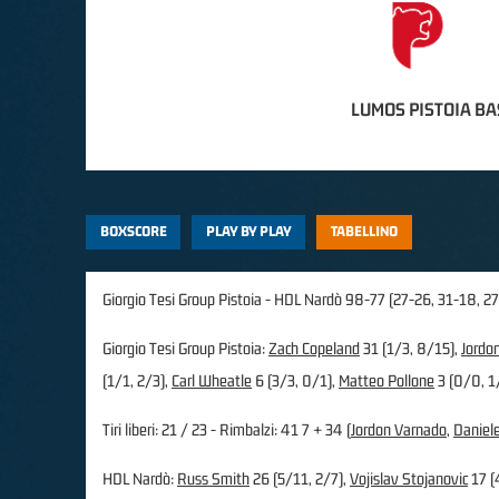
LUMOS PISTOIA B
BOXSCORE
PLAY BY PLAY
TABELLINO
Giorgio Tesi Group Pistoia - HDL Nardò 98-77 (27-26, 31-18, 27
Giorgio Tesi Group Pistoia:
Zach Copeland
31 (1/3, 8/15),
Jordo
(1/1, 2/3),
Carl Wheatle
6 (3/3, 0/1),
Matteo Pollone
3 (0/0, 1
Tiri liberi: 21 / 23 - Rimbalzi: 41 7 + 34 (
Jordon Varnado
,
Daniel
HDL Nardò:
Russ Smith
26 (5/11, 2/7),
Vojislav Stojanovic
17 (