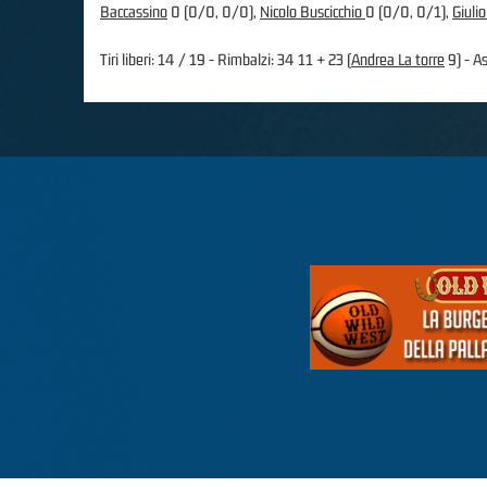
Baccassino
0 (0/0, 0/0),
Nicolo Buscicchio
0 (0/0, 0/1),
Giuli
Tiri liberi: 14 / 19 - Rimbalzi: 34 11 + 23 (
Andrea La torre
9) - As