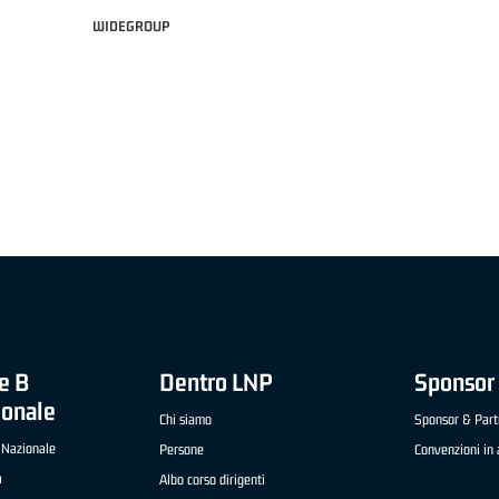
WIDEGROUP
 21 ADIDAS A2 APRILE '26 -
MVP ITALIANO "FRATELLI BERETTA" A2 APRILE
OGLIO (SELLA CENTO)
LUCA CESANA (UEB GESTECO CIVIDALE)
e B
Dentro LNP
Sponsor 
ionale
Chi siamo
Sponsor & Part
 Nazionale
Persone
Convenzioni in 
a
Albo corso dirigenti