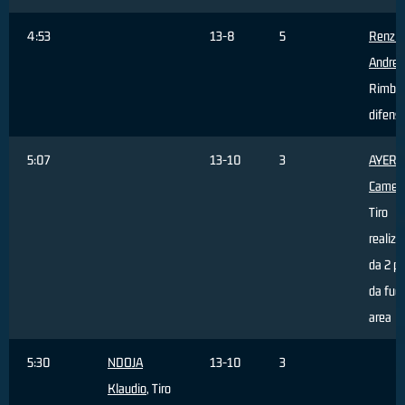
4:53
13-8
5
Renzi
Andrea
Rimbal
difens
5:07
13-10
3
AYERS
Camer
Tiro
realizz
da 2 pu
da fuor
area
5:30
NDOJA
13-10
3
Klaudio
, Tiro