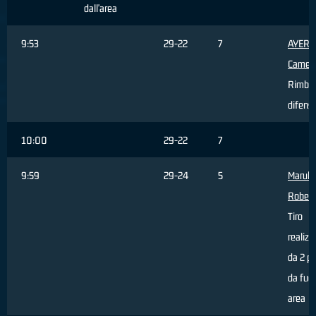
dall'area
9:53
29-22
7
AYERS
Camer
Rimbal
difens
10:00
29-22
7
9:59
29-24
5
Marulli
Robert
Tiro
realizz
da 2 pu
da fuor
area