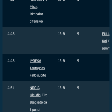
Mirza
,
Rimbalzo
difensivo
4:45
13-8
5
PULLA
Rei
, Fa
comme
4:45
LYDEKA
13-8
5
Tautvydas
,
Fallo subito
4:51
NDOJA
13-8
5
Klaudio
, Tiro
sbagliato da
3 punti