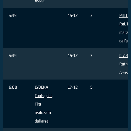
Assist
5:49
15-12
3
PULLA
Rei
, Ti
realizz
dall'ar
5:49
15-12
3
CLARK
Rotnei
Assist
6:08
LYDEKA
17-12
5
Tautvydas
,
Tiro
realizzato
dall'area