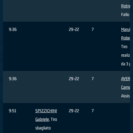
Rotnei
Fallo s
9:36
29-22
7
Marulli
Robert
Tiro
realizz
da 3 pu
9:36
29-22
7
AYERS
Camer
Assist
9:51
SPIZZICHINI
29-22
7
Gabriele
, Tiro
sbagliato