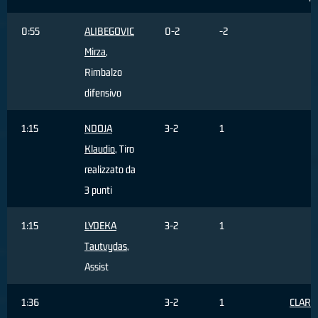
0:55
ALIBEGOVIC
0-2
-2
Mirza
,
Rimbalzo
difensivo
1:15
NDOJA
3-2
1
Klaudio
, Tiro
realizzato da
3 punti
1:15
LYDEKA
3-2
1
Tautvydas
,
Assist
1:36
3-2
1
CLARK