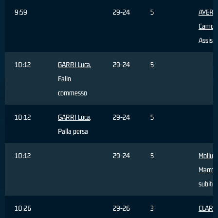
9:59
29-24
5
AYERS
Camer
Assist
10:12
GARRI Luca
,
29-24
5
Fallo
commesso
10:12
GARRI Luca
,
29-24
5
Palla persa
10:12
29-24
5
Mollur
Marco
,
subito
10:26
29-26
3
CLARK