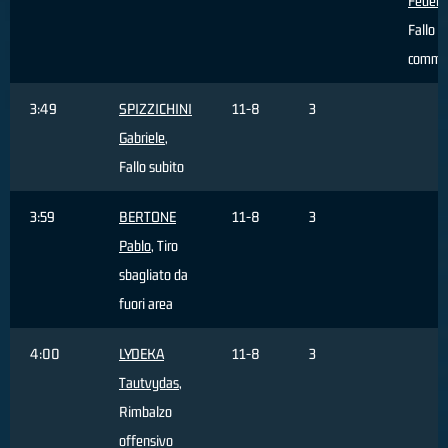
Federi
Fallo
comme
3:49
SPIZZICHINI
11-8
3
Gabriele
,
Fallo subito
3:59
BERTONE
11-8
3
Pablo
, Tiro
sbagliato da
fuori area
4:00
LYDEKA
11-8
3
Tautvydas
,
Rimbalzo
offensivo