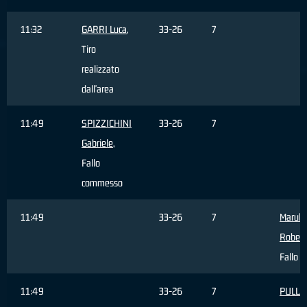
11:32
GARRI Luca
,
33-26
7
Tiro
realizzato
dall'area
11:49
SPIZZICHINI
33-26
7
Gabriele
,
Fallo
commesso
11:49
33-26
7
Marulli
Robert
Fallo s
11:49
33-26
7
PULLA