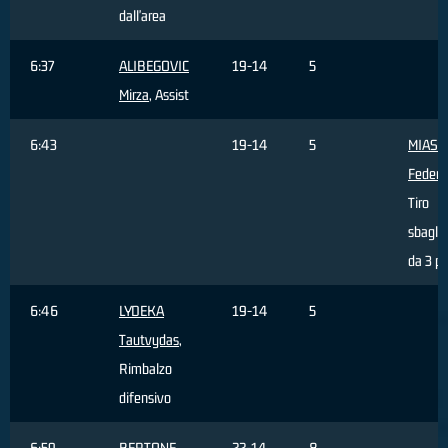
dall'area
6:37
ALIBEGOVIC
19-14
5
Mirza
, Assist
6:43
19-14
5
MIASC
Federi
Tiro
sbagli
da 3 pu
6:46
LYDEKA
19-14
5
Tautvydas
,
Rimbalzo
difensivo
6:59
BERTONE
22-14
8