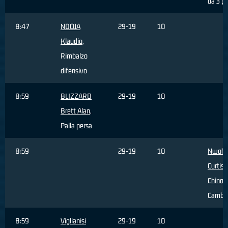
da 3 pu
8:47
NDOJA
29-19
10
Klaudio
,
Rimbalzo
difensivo
8:59
BLIZZARD
29-19
10
Brett Alan
,
Palla persa
8:59
29-19
10
Nwohu
Curtis
Chinon
Cambi
8:59
Viglianisi
29-19
10