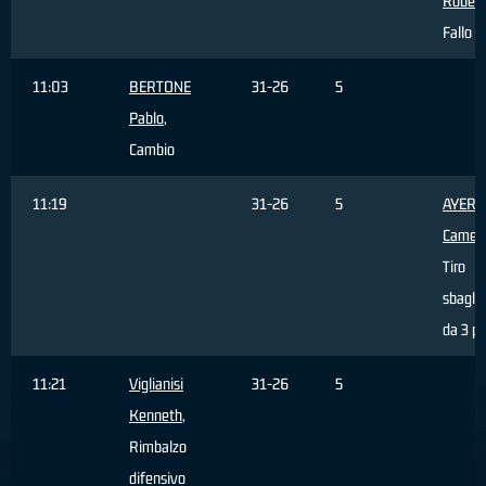
Robert
Fallo s
11:03
BERTONE
31-26
5
Pablo
,
Cambio
11:19
31-26
5
AYERS
Camer
Tiro
sbagli
da 3 pu
11:21
Viglianisi
31-26
5
Kenneth
,
Rimbalzo
difensivo