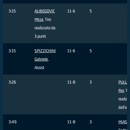
3:15
ALIBEGOVIC
11-6
5
Mirza
, Tiro
realizzato da
3 punti
3:15
SPIZZICHINI
11-6
5
Gabriele
,
Assist
3:26
11-8
3
PULLA
Rei
, Ti
realizz
dall'ar
3:49
11-8
3
MIASC