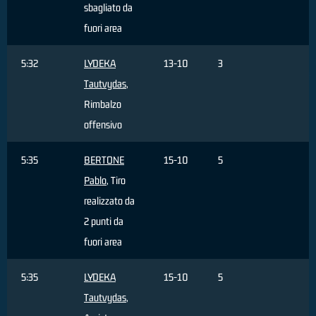
sbagliato da
fuori area
5:32
LYDEKA
13-10
3
Tautvydas
,
Rimbalzo
offensivo
5:35
BERTONE
15-10
5
Pablo
, Tiro
realizzato da
2 punti da
fuori area
5:35
LYDEKA
15-10
5
Tautvydas
,