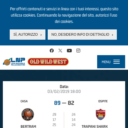
Per offrirti contenuti e servizi in linea con i tuoi interessi, questo sito
utilizza cookies. Continuando la navigazione del sito, autorizzi l’uso
dei cookies.
SÌ, AUTORIZZO
NO, DESIDERO INFO DI DETTAGLIO
Salta al contenuto principale
MENU
Toggle
navigati
Data:
03/02/2019 18:00
CASA
OSPITE
89
—
82
29
24
17
14
25
24
BERTRAM
TRAPANI SHARK