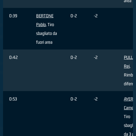
area
0:39
BERTONE
0-2
-2
Pablo
, Tiro
sbagliato da
fuori area
0:42
0-2
-2
PULLA
Rei
,
Rimbal
difens
0:53
0-2
-2
AYERS
Camer
Tiro
sbagli
da 3 pu