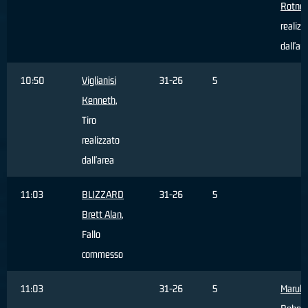
Rotnei
realizz
dall'ar
10:50
Viglianisi
31-26
5
Kenneth
,
Tiro
realizzato
dall'area
11:03
BLIZZARD
31-26
5
Brett Alan
,
Fallo
commesso
11:03
31-26
5
Marulli