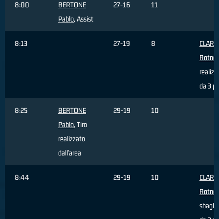
8:00
BERTONE
27-16
11
Pablo
, Assist
8:13
27-19
8
CLARK
Rotnei
realizz
da 3 pu
8:25
BERTONE
29-19
10
Pablo
, Tiro
realizzato
dall'area
8:44
29-19
10
CLARK
Rotnei
sbagli