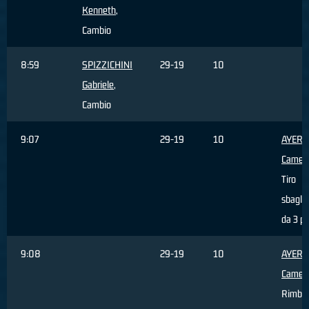
Kenneth
,
Cambio
8:59
SPIZZICHINI
29-19
10
Gabriele
,
Cambio
9:07
29-19
10
AYERS
Camer
Tiro
sbagli
da 3 pu
9:08
29-19
10
AYERS
Camer
Rimbal