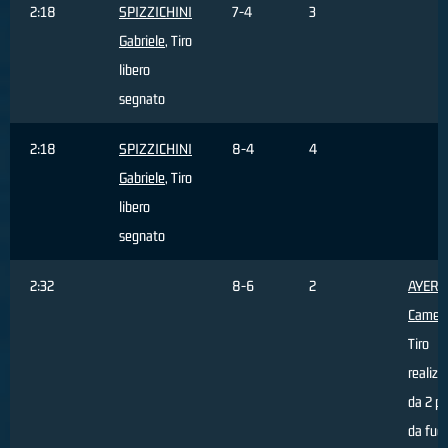
2:18
SPIZZICHINI
7-4
3
Gabriele
, Tiro
libero
segnato
2:18
SPIZZICHINI
8-4
4
Gabriele
, Tiro
libero
segnato
2:32
8-6
2
AYERS
Camer
Tiro
realizz
da 2 pu
da fuor