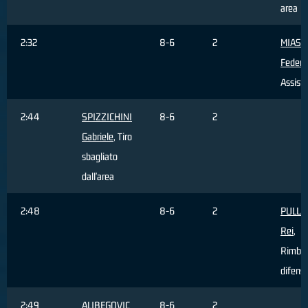
area
2:32
8-6
2
MIASC
Federi
Assist
2:44
SPIZZICHINI
8-6
2
Gabriele
, Tiro
sbagliato
dall'area
2:48
8-6
2
PULLA
Rei
,
Rimbal
difens
2:49
ALIBEGOVIC
8-6
2