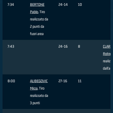
7:34
BERTONE
24-14
10
Pablo
, Tiro
realizzato da
2 punti da
fuori area
7:43
24-16
8
CLARK
Rotnei
realizz
dall'ar
8:00
ALIBEGOVIC
27-16
11
Mirza
, Tiro
realizzato da
3 punti