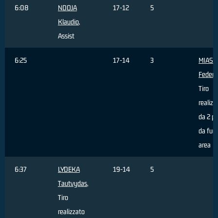
6:08
NDOJA
17-12
5
Klaudio
,
Assist
6:25
17-14
3
MIASC
Federi
Tiro
realizz
da 2 pu
da fuor
area
6:37
LYDEKA
19-14
5
Tautvydas
,
Tiro
realizzato