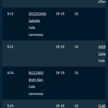
offens
9:13
SPIZZICHINI
29-19
10
Gabriele
,
Fallo
commesso
9:13
29-19
10
AYERS
Camer
Fallo s
9:24
BLIZZARD
29-19
10
Brett Alan
,
Fallo
commesso
9:24
29-19
10
CLARK