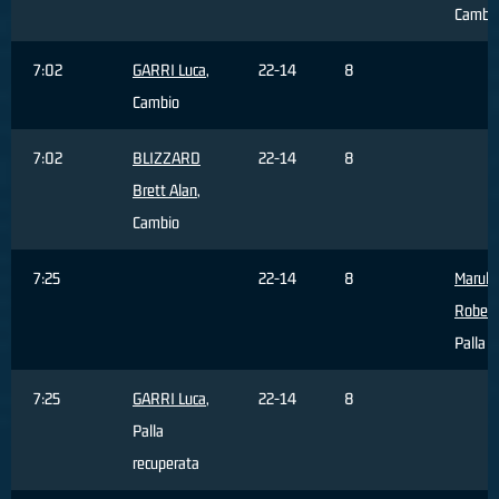
Cambi
7:02
GARRI Luca
,
22-14
8
Cambio
7:02
BLIZZARD
22-14
8
Brett Alan
,
Cambio
7:25
22-14
8
Marulli
Robert
Palla p
7:25
GARRI Luca
,
22-14
8
Palla
recuperata