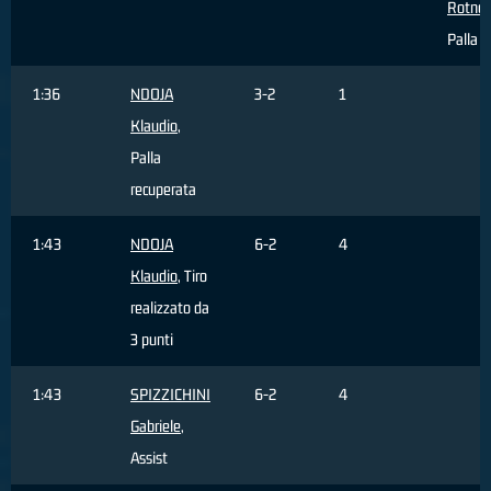
Rotnei
Palla p
1:36
NDOJA
3-2
1
Klaudio
,
Palla
recuperata
1:43
NDOJA
6-2
4
Klaudio
, Tiro
realizzato da
3 punti
1:43
SPIZZICHINI
6-2
4
Gabriele
,
Assist