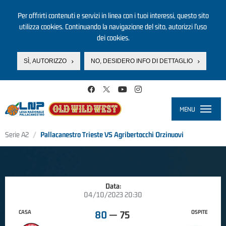
Per offrirti contenuti e servizi in linea con i tuoi interessi, questo sito
utilizza cookies. Continuando la navigazione del sito, autorizzi l’uso
dei cookies.
SÌ, AUTORIZZO
NO, DESIDERO INFO DI DETTAGLIO
Salta al contenuto principale
MENU
Toggle
navigati
Serie A2
Pallacanestro Trieste VS Agribertocchi Orzinuovi
Data:
04/10/2023 20:30
CASA
OSPITE
80
—
75