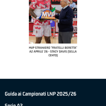
COACH O
A2 A
PILL
P STRANIERO "FRATELLI BERETTA"
MVP "FRATELLI BERETTA" SAMUEL
 APRILE '26 - STACY DAVIS (SELLA
DILAS B NAZIONALE APRILE '26 -
CENTO)
MARCO RESTELLI (TAV TREVIGLIO
BRIANZA BASKET)
Guida ai Campionati LNP 2025/26
Serie A2