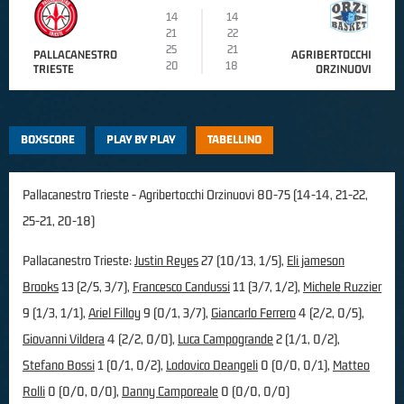
14
14
21
22
25
21
PALLACANESTRO
AGRIBERTOCCHI
20
18
TRIESTE
ORZINUOVI
BOXSCORE
PLAY BY PLAY
TABELLINO
Pallacanestro Trieste - Agribertocchi Orzinuovi 80-75 (14-14, 21-22,
25-21, 20-18)
Pallacanestro Trieste:
Justin Reyes
27 (10/13, 1/5),
Eli jameson
Brooks
13 (2/5, 3/7),
Francesco Candussi
11 (3/7, 1/2),
Michele Ruzzier
9 (1/3, 1/1),
Ariel Filloy
9 (0/1, 3/7),
Giancarlo Ferrero
4 (2/2, 0/5),
Giovanni Vildera
4 (2/2, 0/0),
Luca Campogrande
2 (1/1, 0/2),
Stefano Bossi
1 (0/1, 0/2),
Lodovico Deangeli
0 (0/0, 0/1),
Matteo
Rolli
0 (0/0, 0/0),
Danny Camporeale
0 (0/0, 0/0)