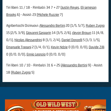
Tiri liberi: 11 / 18 - Rimbalzi: 34 7 + 27 (
Justin Reyes
,
Eli jameson
Brooks
6) - Assist: 23 (
Michele Ruzzier
7)
Agribertocchi Orzinuovi:
Alessandro Bertini
20 (1/5, 5/7),
Ruben Zugno
15 (2/5, 3/9),
Giovanni Gasparin
14 (3/5, 2/6),
clevon Brown
11 (4/8,
0/1),
Nicolas Alessandrini
8 (1/1, 2/4),
Daniel Donzelli
5 (1/3, 1/5),
Emanuele Trapani
2 (1/4, 0/1),
Kevin Ndzie
0 (0/0, 0/0),
Davide Zilli
0 (0/0, 0/0),
Ennio Leonzio
0 (0/0, 0/0)
Tiri liberi: 10 / 10 - Rimbalzi: 31 6 + 25 (
Alessandro Bertini
9) - Assist:
18 (
Ruben Zugno
5)