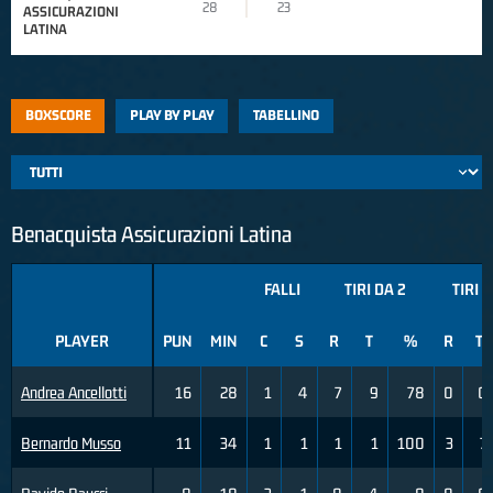
28
23
ASSICURAZIONI
LATINA
BOXSCORE
PLAY BY PLAY
TABELLINO
Benacquista Assicurazioni Latina
FALLI
TIRI DA 2
TIRI 
PLAYER
PUN
MIN
C
S
R
T
%
R
T
Andrea Ancellotti
16
28
1
4
7
9
78
0
0
Bernardo Musso
11
34
1
1
1
1
100
3
7