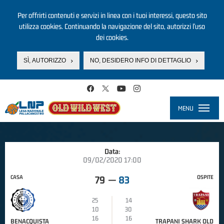
Per offrirti contenuti e servizi in linea con i tuoi interessi, questo sito
utilizza cookies. Continuando la navigazione del sito, autorizzi l’uso
dei cookies.
SÌ, AUTORIZZO
NO, DESIDERO INFO DI DETTAGLIO
Salta al contenuto principale
MENU
Toggle
navigati
Data:
09/02/2020 17:00
CASA
OSPITE
79
—
83
25
14
10
30
16
16
BENACQUISTA
TRAPANI SHARK OLD