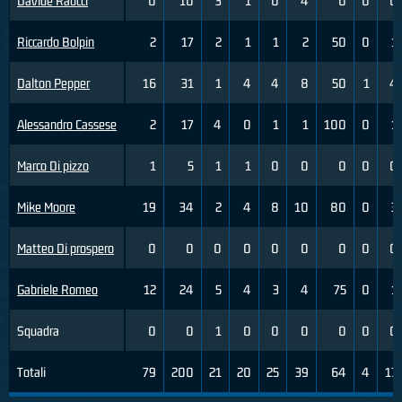
Davide Raucci
0
10
3
1
0
4
0
0
0
Riccardo Bolpin
2
17
2
1
1
2
50
0
1
Dalton Pepper
16
31
1
4
4
8
50
1
4
Alessandro Cassese
2
17
4
0
1
1
100
0
1
Marco Di pizzo
1
5
1
1
0
0
0
0
0
Mike Moore
19
34
2
4
8
10
80
0
3
Matteo Di prospero
0
0
0
0
0
0
0
0
0
Gabriele Romeo
12
24
5
4
3
4
75
0
1
Squadra
0
0
1
0
0
0
0
0
0
Totali
79
200
21
20
25
39
64
4
17