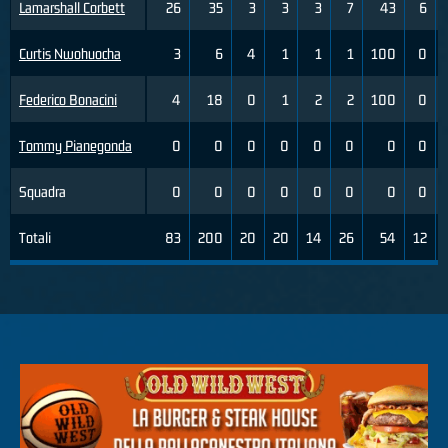
Lamarshall Corbett
26
35
3
3
3
7
43
6
Curtis Nwohuocha
3
6
4
1
1
1
100
0
Federico Bonacini
4
18
0
1
2
2
100
0
Tommy Pianegonda
0
0
0
0
0
0
0
0
Squadra
0
0
0
0
0
0
0
0
Totali
83
200
20
20
14
26
54
12