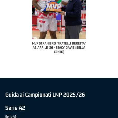
COACH OF THE MO
A2 APRILE '2
PILLASTRINI 
CIVID
ERO "FRATELLI BERETTA"
MVP "FRATELLI BERETTA" SAMUEL
'26 - STACY DAVIS (SELLA
DILAS B NAZIONALE APRILE '26 -
CENTO)
MARCO RESTELLI (TAV TREVIGLIO
BRIANZA BASKET)
Guida ai Campionati LNP 2025/26
Serie A2
Serie A2