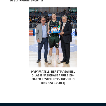
DEGLI IMPIANTI SPORTIVI
COACH OF THE MONTH
A2 APRILE '26 
PILLASTRINI (UE
CIVIDAL
O "FRATELLI BERETTA"
MVP "FRATELLI BERETTA" SAMUEL
 - STACY DAVIS (SELLA
DILAS B NAZIONALE APRILE '26 -
CENTO)
MARCO RESTELLI (TAV TREVIGLIO
BRIANZA BASKET)