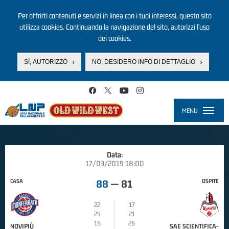
Per offrirti contenuti e servizi in linea con i tuoi interessi, questo sito
utilizza cookies. Continuando la navigazione del sito, autorizzi l’uso
dei cookies.
SÌ, AUTORIZZO
NO, DESIDERO INFO DI DETTAGLIO
Salta al contenuto principale
MENU
Toggle
navigati
Data:
17/03/2019 18:00
CASA
OSPITE
88
—
81
22
17
25
21
16
26
NOVIPIÙ
SAE SCIENTIFICA-