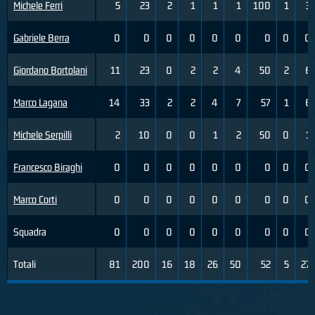
Michele Ferri
5
23
2
1
1
1
100
1
3
Gabriele Berra
0
0
0
0
0
0
0
0
0
Giordano Bortolani
11
23
0
2
2
4
50
2
6
Marco Lagana
14
33
2
2
4
7
57
1
6
Michele Serpilli
2
10
0
0
1
2
50
0
1
Francesco Biraghi
0
0
0
0
0
0
0
0
0
Marco Corti
0
0
0
0
0
0
0
0
0
Squadra
0
0
0
0
0
0
0
0
0
Totali
81
200
16
18
26
50
52
5
27