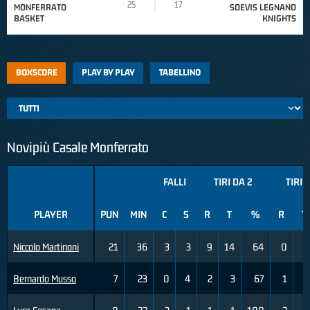
25
17
MONFERRATO
SOEVIS LEGNANO
BASKET
KNIGHTS
BOXSCORE
PLAY BY PLAY
TABELLINO
Novipiù Casale Monferrato
FALLI
TIRI DA 2
TIRI 
PLAYER
PUN
MIN
C
S
R
T
%
R
T
Niccolo Martinoni
21
36
3
3
9
14
64
0
2
Bernardo Musso
7
23
0
4
2
3
67
1
6