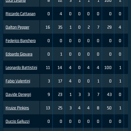
Luca Cesana
8
22
3
1
1
1
100
2
3
Riccardo Cattapan
0
4
0
0
0
0
0
0
0
Dalton Pepper
16
35
1
0
2
7
29
4
9
Federico Banchero
0
0
0
0
0
0
0
0
0
Edoardo Giovara
0
1
0
0
0
0
0
0
0
Leonardo Battistini
11
14
4
0
4
4
100
1
4
Fabio Valentini
3
17
4
0
0
1
0
1
5
Davide Denegri
9
23
1
3
3
7
43
0
2
Kruize Pinkins
13
25
3
4
4
8
50
1
3
Duccio Galluzzi
0
0
0
0
0
0
0
0
0