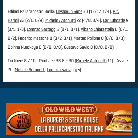
Edilnol Pallacanestro Biella:
Deshawn Sims
30 (13/17, 1/4),
K.t.
Harrell
22 (2/6, 6/9),
Michele Antonutti
22 (4/8, 3/4),
Carl Wheatle
9
(3/5, 1/3),
Lorenzo Saccaggi
2 (0/1, 0/1),
Albano Chiarastella
0 (0/1,
0/2),
Federico Massone
0 (0/2, 0/1),
Matteo Pollone
0 (0/0, 0/0),
Obinna Nwokoye
0 (0/0, 0/0),
Gustavo Savio
0 (0/0, 0/0)
Tiri liberi: 8 / 10 - Rimbalzi: 38 8 + 30 (
Michele Antonutti
11) - Assist:
20 (
Michele Antonutti
,
Lorenzo Saccaggi
5)