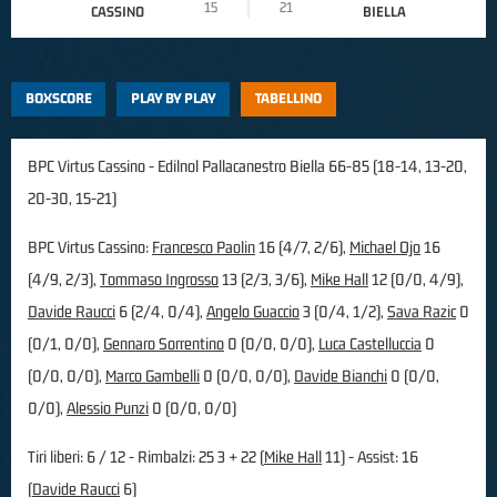
15
21
CASSINO
BIELLA
BOXSCORE
PLAY BY PLAY
TABELLINO
BPC Virtus Cassino - Edilnol Pallacanestro Biella 66-85 (18-14, 13-20,
20-30, 15-21)
BPC Virtus Cassino:
Francesco Paolin
16 (4/7, 2/6),
Michael Ojo
16
(4/9, 2/3),
Tommaso Ingrosso
13 (2/3, 3/6),
Mike Hall
12 (0/0, 4/9),
Davide Raucci
6 (2/4, 0/4),
Angelo Guaccio
3 (0/4, 1/2),
Sava Razic
0
(0/1, 0/0),
Gennaro Sorrentino
0 (0/0, 0/0),
Luca Castelluccia
0
(0/0, 0/0),
Marco Gambelli
0 (0/0, 0/0),
Davide Bianchi
0 (0/0,
0/0),
Alessio Punzi
0 (0/0, 0/0)
Tiri liberi: 6 / 12 - Rimbalzi: 25 3 + 22 (
Mike Hall
11) - Assist: 16
(
Davide Raucci
6)