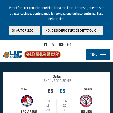
Per offrirti contenuti e servizi in linea con i tuoi interessi, questo sito
utilizza cookies. Continuando la navigazione del sito, autorizzi l’uso
dei cookies.
SÌ, AUTORIZZO
NO, DESIDERO INFO DI DETTAGLIO
Salta al contenuto principale
MENU
Toggle
navigati
Data:
13/04/2019 20:45
CASA
OSPITE
66
—
85
18
14
13
20
20
30
BPC VIRTUS
EDILNOL