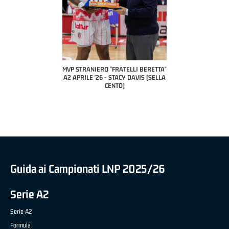
COAC
P
MVP STRANIERO "FRATELLI BERETTA"
MVP "FRATELLI BERETTA" SAMUEL
A2 APRILE '26 - STACY DAVIS (SELLA
DILAS B NAZIONALE APRILE '26 -
CENTO)
MARCO RESTELLI (TAV TREVIGLIO
BRIANZA BASKET)
Guida ai Campionati LNP 2025/26
Serie A2
Serie A2
Formula