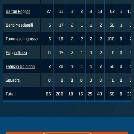
Dalton Pepper
27
33
3
2
8
13
62
3
10
Dario Masciarelli
5
17
2
1
1
2
50
1
3
Tommaso Ingrosso
6
18
2
2
2
2
100
0
2
Filippo Rossi
0
15
2
1
0
2
0
0
0
Fabrizio De ninno
2
20
1
1
1
2
50
0
1
Squadra
0
0
0
0
0
0
0
0
0
Totali
86
200
18
16
25
43
58
8
30