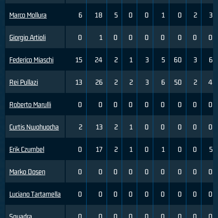
Marco Mollura
6
18
5
0
0
1
0
2
3
Giorgio Artioli
0
1
0
0
0
0
0
0
0
Federico Miaschi
15
24
2
1
3
5
60
3
6
Rei Pullazi
13
26
2
2
3
6
50
2
4
Roberto Marulli
0
0
0
0
0
0
0
0
0
Curtis Nwohuocha
2
13
2
1
0
0
0
0
0
Erik Czumbel
0
17
2
1
0
1
0
0
5
Marko Dosen
0
0
0
0
0
0
0
0
0
Luciano Tartamella
0
0
0
0
0
0
0
0
0
Squadra
0
0
0
0
0
0
0
0
0