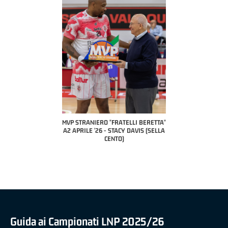
COACH OF THE MONTH
A2 APRILE '26 
PILLASTRINI (UE
CIVIDAL
O "FRATELLI BERETTA"
MVP "FRATELLI BERETTA" SAMUEL
 - STACY DAVIS (SELLA
DILAS B NAZIONALE APRILE '26 -
CENTO)
MARCO RESTELLI (TAV TREVIGLIO
BRIANZA BASKET)
Guida ai Campionati LNP 2025/26