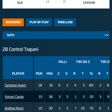
14
21
OLD
CASSINO
BOXSCORE
PLAY BY PLAY
TABELLINO
2B Control Trapani
FALLI
TIRI DA 2
TIRI DA
PLAYER
PUN
MIN
C
S
R
T
%
R
T
Cameron Ayers
18
33
0
2
4
5
80
2
8
Rotnei Clarke
15
38
3
5
1
5
20
3
9
Andrea Renzi
22
30
1
5
7
10
70
0
1