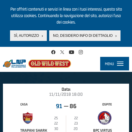
Per offrirti contenuti e servizi in linea con i tuoi interessi, questo sito
utilizza cookies. Continuando la navigazione del sito, autorizzi l’uso
dei cookies.
SÌ, AUTORIZZO
NO, DESIDERO INFO DI DETTAGLIO
Salta al contenuto principale
MENU
Toggle
navigati
Data:
11/11/2018 18:00
CASA
OSPITE
91
—
86
25
22
22
23
30
20
TRAPANI SHARK
BPC VIRTUS