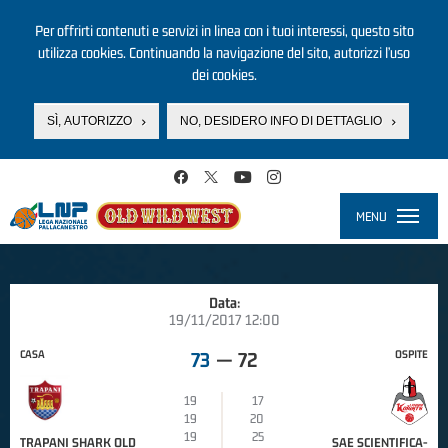
Per offrirti contenuti e servizi in linea con i tuoi interessi, questo sito
utilizza cookies. Continuando la navigazione del sito, autorizzi l’uso
dei cookies.
SÌ, AUTORIZZO
NO, DESIDERO INFO DI DETTAGLIO
Salta al contenuto principale
MENU
Toggle
navigati
Data:
19/11/2017 12:00
CASA
OSPITE
73
—
72
19
17
19
20
19
25
TRAPANI SHARK OLD
SAE SCIENTIFICA-