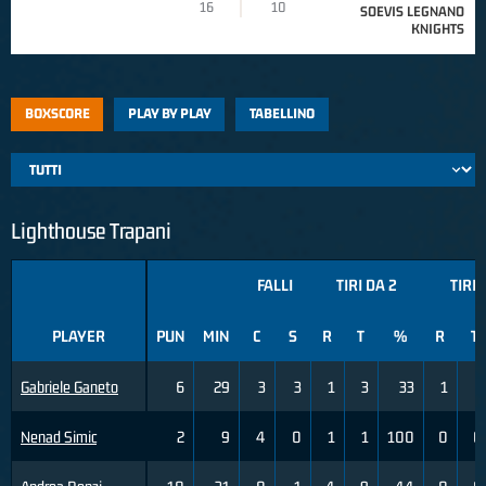
16
10
SOEVIS LEGNANO
KNIGHTS
BOXSCORE
PLAY BY PLAY
TABELLINO
Lighthouse Trapani
FALLI
TIRI DA 2
TIRI 
PLAYER
PUN
MIN
C
S
R
T
%
R
T
Gabriele Ganeto
6
29
3
3
1
3
33
1
2
Nenad Simic
2
9
4
0
1
1
100
0
0