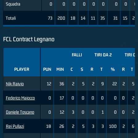
Squadra
0
0
0
0
0
0
0
0
0
Totali
73
200
18
14
11
35
31
15
26
FCL Contract Legnano
FALLI
TIRI DA 2
TIRI D
PLAYER
PUN
MIN
C
S
R
T
%
R
T
Nik Raivio
12
36
2
5
2
9
22
2
5
Federico Maiocco
0
17
0
0
0
0
0
0
2
Daniele Toscano
0
12
3
0
0
1
0
0
2
Rei Pullazi
18
26
2
5
3
3
100
2
6