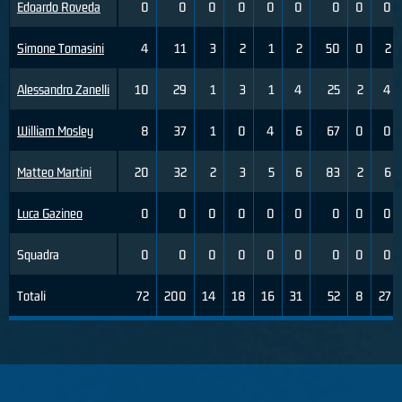
Edoardo Roveda
0
0
0
0
0
0
0
0
0
Simone Tomasini
4
11
3
2
1
2
50
0
2
Alessandro Zanelli
10
29
1
3
1
4
25
2
4
William Mosley
8
37
1
0
4
6
67
0
0
Matteo Martini
20
32
2
3
5
6
83
2
6
Luca Gazineo
0
0
0
0
0
0
0
0
0
Squadra
0
0
0
0
0
0
0
0
0
Totali
72
200
14
18
16
31
52
8
27