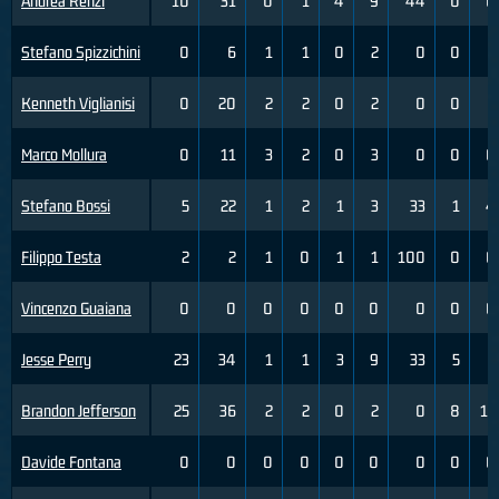
Andrea Renzi
10
31
0
1
4
9
44
0
0
Stefano Spizzichini
0
6
1
1
0
2
0
0
2
Kenneth Viglianisi
0
20
2
2
0
2
0
0
2
Marco Mollura
0
11
3
2
0
3
0
0
0
Stefano Bossi
5
22
1
2
1
3
33
1
4
Filippo Testa
2
2
1
0
1
1
100
0
0
Vincenzo Guaiana
0
0
0
0
0
0
0
0
0
Jesse Perry
23
34
1
1
3
9
33
5
5
Brandon Jefferson
25
36
2
2
0
2
0
8
11
Davide Fontana
0
0
0
0
0
0
0
0
0