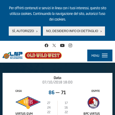
Per offrirti contenuti e servizi in linea con i tuoi interessi, questo sito
utilizza cookies. Continuando la navigazione del sito, autorizzi l’uso
dei cookies.
SÌ, AUTORIZZO
NO, DESIDERO INFO DI DETTAGLIO
Salta al contenuto principale
MENU
Toggle
navigati
Data:
07/10/2018 18:00
CASA
OSPITE
86
—
71
27
17
24
16
22
22
VIRTUS GVM
BPC VIRTUS