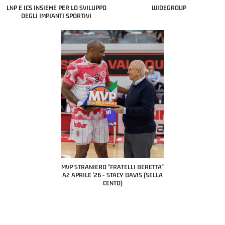
LNP E ICS INSIEME PER LO SVILUPPO
WIDEGROUP
DEGLI IMPIANTI SPORTIVI
COAC
P
MVP STRANIERO "FRATELLI BERETTA"
MVP "FRATELLI BERETTA" SAMUEL
A2 APRILE '26 - STACY DAVIS (SELLA
DILAS B NAZIONALE APRILE '26 -
CENTO)
MARCO RESTELLI (TAV TREVIGLIO
BRIANZA BASKET)