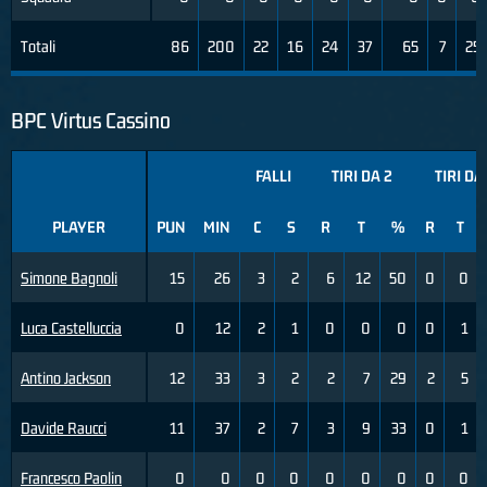
Totali
86
200
22
16
24
37
65
7
25
BPC Virtus Cassino
FALLI
TIRI DA 2
TIRI DA
PLAYER
PUN
MIN
C
S
R
T
%
R
T
Simone Bagnoli
15
26
3
2
6
12
50
0
0
Luca Castelluccia
0
12
2
1
0
0
0
0
1
Antino Jackson
12
33
3
2
2
7
29
2
5
Davide Raucci
11
37
2
7
3
9
33
0
1
Francesco Paolin
0
0
0
0
0
0
0
0
0