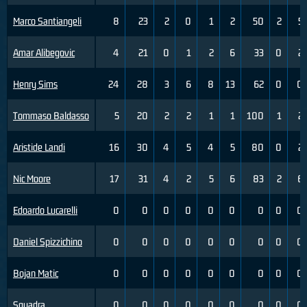
Marco Santiangeli
8
23
2
0
1
2
50
2
5
Amar Alibegovic
4
21
0
1
2
6
33
0
2
Henry Sims
24
28
3
6
8
13
62
0
0
Tommaso Baldasso
5
20
2
2
1
1
100
1
2
Aristide Landi
16
30
4
5
4
5
80
0
2
Nic Moore
17
31
4
2
5
6
83
2
6
Edoardo Lucarelli
0
0
0
0
0
0
0
0
0
Daniel Spizzichino
0
0
0
0
0
0
0
0
0
Bojan Matic
0
0
0
0
0
0
0
0
0
Squadra
0
0
0
0
0
0
0
0
0