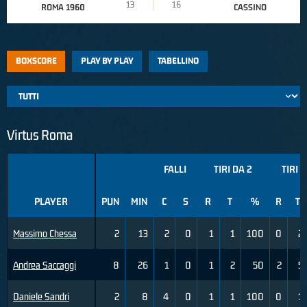
13
16
ROMA 1960
CASSINO
BOXSCORE
PLAY BY PLAY
TABELLINO
Virtus Roma
FALLI
TIRI DA 2
TIRI 
PLAYER
PUN
MIN
C
S
R
T
%
R
T
Massimo Chessa
2
13
2
0
1
1
100
0
2
Andrea Saccaggi
8
26
1
0
1
2
50
2
5
Daniele Sandri
2
8
4
0
1
1
100
0
1