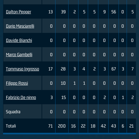
Dalton Pepper
13
39
2
5
5
9
56
0
5
Dario Masciarelli
0
0
0
0
0
0
0
0
0
Davide Bianchi
0
0
0
0
0
0
0
0
0
Marco Gambelli
0
0
0
0
0
0
0
0
0
Tommaso Ingrosso
17
28
3
4
2
3
67
3
7
Filippo Rossi
0
10
1
1
0
0
0
0
0
Fabrizio De ninno
3
15
0
0
0
2
0
1
2
Squadra
0
0
0
0
0
0
0
0
0
Totali
71
200
16
22
18
42
43
6
21