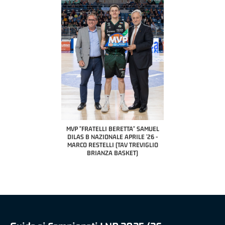
COACH OF THE MONTH
A2 APRILE '26 
PILLASTRINI (UE
CIVIDAL
O "FRATELLI BERETTA"
MVP "FRATELLI BERETTA" SAMUEL
 - STACY DAVIS (SELLA
DILAS B NAZIONALE APRILE '26 -
CENTO)
MARCO RESTELLI (TAV TREVIGLIO
BRIANZA BASKET)