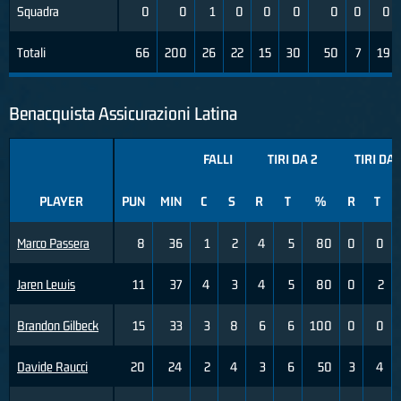
Squadra
0
0
1
0
0
0
0
0
0
Totali
66
200
26
22
15
30
50
7
19
Benacquista Assicurazioni Latina
FALLI
TIRI DA 2
TIRI DA 
PLAYER
PUN
MIN
C
S
R
T
%
R
T
Marco Passera
8
36
1
2
4
5
80
0
0
Jaren Lewis
11
37
4
3
4
5
80
0
2
Brandon Gilbeck
15
33
3
8
6
6
100
0
0
Davide Raucci
20
24
2
4
3
6
50
3
4