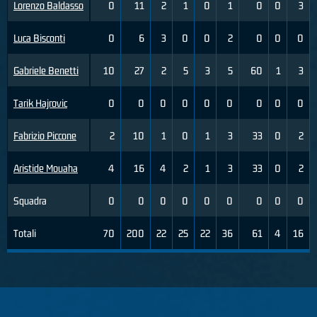
Lorenzo Baldasso
0
11
2
1
0
1
0
0
3
Luca Bisconti
0
6
3
0
0
2
0
0
0
Gabriele Benetti
10
27
2
5
3
5
60
1
3
Tarik Hajrovic
0
0
0
0
0
0
0
0
0
Fabrizio Piccone
2
10
1
0
1
3
33
0
2
Aristide Mouaha
4
16
4
2
1
3
33
0
2
Squadra
0
0
0
0
0
0
0
0
0
Totali
70
200
22
25
22
36
61
4
16