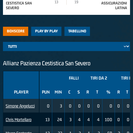
13
19
CESTISTICA SAN
ASSICURAZIONI
SEVERO
LATINA
BOXSCORE
PLAY BY PLAY
TABELLINO
Allianz Pazienza Cestistica San Severo
FALLI
TIRI DA 2
TIRI D
PLAYER
PUN
MIN
C
S
R
T
%
R
T
Simone Angelucci
0
3
0
0
0
0
0
0
0
Chris Mortellaro
13
24
3
4
4
4
100
0
0