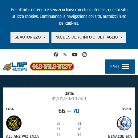
Per offrirti contenuti e servizi in linea con i tuoi interessi, questo sito
utilizza cookies. Continuando la navigazione del sito, autorizzi l’uso
dei cookies.
SÌ, AUTORIZZO
NO, DESIDERO INFO DI DETTAGLIO
Salta al contenuto principale
MENU
Toggle
navigati
Data:
31/01/2021 17:00
CASA
OSPITE
66
—
70
23
21
11
16
19
14
ALLIANZ PAZIENZA
BENACQUISTA