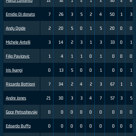
Marco Contento
12
32
1
2
1
2
50
2
8
Emidio Di donato
7
26
3
5
2
4
50
1
3
Andy Ogide
2
20
5
0
1
5
20
0
0
Michele Antelli
3
14
2
3
1
3
33
0
1
Filip Pavicevic
1
4
1
1
0
1
0
0
0
Iris Ikangi
0
13
5
0
0
1
0
0
1
Riccardo Bottioni
7
34
2
4
2
3
67
1
1
Andre Jones
21
30
3
3
4
7
57
3
5
Goce Petrushevski
0
0
0
0
0
0
0
0
0
Edoardo Buffo
0
0
0
0
0
0
0
0
0