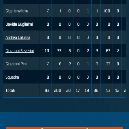
Giga Janelidze
2
1
0
0
1
1
100
0
0
Davide Guglielmi
0
0
0
0
0
0
0
0
0
Andrea Colussa
0
0
0
0
0
0
0
0
0
Giovanni Severini
10
33
3
0
2
3
67
2
4
Giovanni Pini
2
6
2
0
1
3
33
0
0
Squadra
0
0
0
0
0
0
0
0
0
Totali
83
200
20
17
19
36
53
12
25