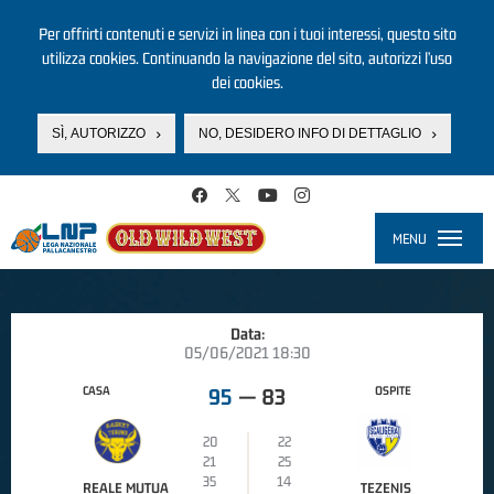
Per offrirti contenuti e servizi in linea con i tuoi interessi, questo sito
utilizza cookies. Continuando la navigazione del sito, autorizzi l’uso
dei cookies.
SÌ, AUTORIZZO
NO, DESIDERO INFO DI DETTAGLIO
Salta al contenuto principale
MENU
Toggle
navigati
Data:
05/06/2021 18:30
CASA
OSPITE
95
—
83
20
22
21
25
35
14
REALE MUTUA
TEZENIS