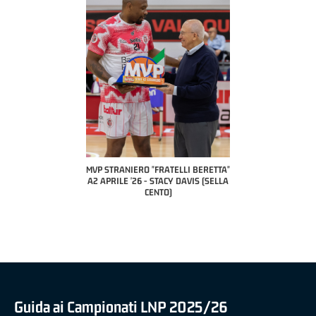
COACH O
A2 A
PILL
P STRANIERO "FRATELLI BERETTA"
MVP "FRATELLI BERETTA" SAMUEL
 APRILE '26 - STACY DAVIS (SELLA
DILAS B NAZIONALE APRILE '26 -
CENTO)
MARCO RESTELLI (TAV TREVIGLIO
BRIANZA BASKET)
Guida ai Campionati LNP 2025/26