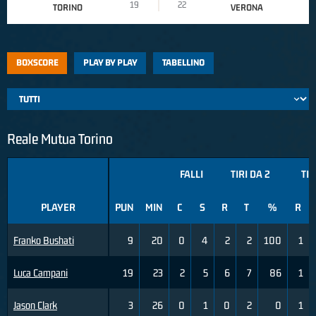
19
22
TORINO
VERONA
BOXSCORE
PLAY BY PLAY
TABELLINO
Reale Mutua Torino
FALLI
TIRI DA 2
TIR
PLAYER
PUN
MIN
C
S
R
T
%
R
Franko Bushati
9
20
0
4
2
2
100
1
Luca Campani
19
23
2
5
6
7
86
1
Jason Clark
3
26
0
1
0
2
0
1