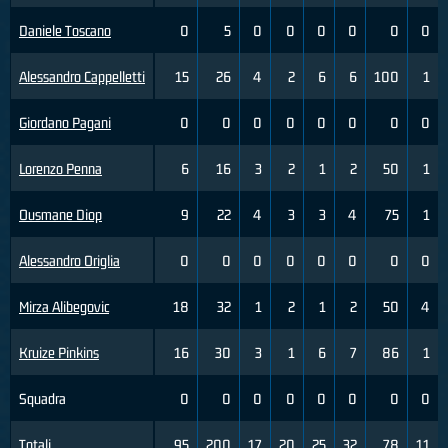
Daniele Toscano
0
5
0
0
0
0
0
0
Alessandro Cappelletti
15
26
4
2
6
6
100
1
Giordano Pagani
0
0
0
0
0
0
0
0
Lorenzo Penna
6
16
3
2
1
2
50
1
Ousmane Diop
9
22
4
3
3
4
75
1
Alessandro Origlia
0
0
0
0
0
0
0
0
Mirza Alibegovic
18
32
1
2
1
2
50
4
Kruize Pinkins
16
30
3
1
6
7
86
1
Squadra
0
0
0
0
0
0
0
0
Totali
95
200
17
20
25
32
78
11