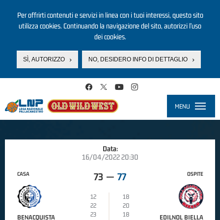
Per offrirti contenuti e servizi in linea con i tuoi interessi, questo sito
utilizza cookies. Continuando la navigazione del sito, autorizzi l’uso
dei cookies.
SÌ, AUTORIZZO
NO, DESIDERO INFO DI DETTAGLIO
Salta al contenuto principale
MENU
Toggle
navigati
Data:
16/04/2022 20:30
CASA
OSPITE
73
—
77
12
18
22
20
23
18
BENACQUISTA
EDILNOL BIELLA