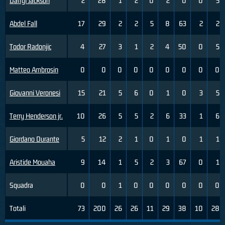
Darryl Jackson
2
28
1
2
0
2
0
0
5
Abdel Fall
17
29
2
2
5
8
63
2
2
Todor Radonjic
4
27
3
1
2
4
50
0
5
Matteo Ambrosin
0
0
0
0
0
0
0
0
0
Giovanni Veronesi
15
21
5
6
0
1
0
3
5
Terry Henderson jr.
10
26
5
5
2
6
33
1
6
Giordano Durante
5
12
2
1
0
1
0
1
1
Aristide Mouaha
9
14
1
5
2
3
67
0
1
Squadra
0
0
1
0
0
0
0
0
0
Totali
73
200
26
26
11
29
38
10
28