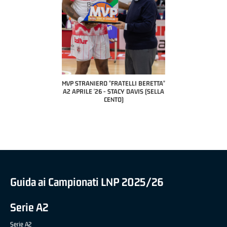
COACH OF THE MONTH
A2 APRILE '26 
PILLASTRINI (UE
CIVIDAL
O "FRATELLI BERETTA"
MVP "FRATELLI BERETTA" SAMUEL
 - STACY DAVIS (SELLA
DILAS B NAZIONALE APRILE '26 -
CENTO)
MARCO RESTELLI (TAV TREVIGLIO
BRIANZA BASKET)
Guida ai Campionati LNP 2025/26
Serie A2
Serie A2