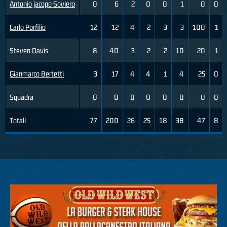
Antonio jacopo Soviero
0
6
2
0
0
1
0
0
Carlo Porfilio
12
12
4
2
3
3
100
1
Steven Davis
8
40
3
2
2
10
20
1
Gianmarco Bertetti
3
17
4
4
1
4
25
0
Squadra
0
0
0
0
0
0
0
0
Totali
77
200
26
25
18
38
47
8