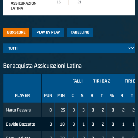
16
21
ASSICURAZIONI
LATINA
BOXSCORE
PLAY BY PLAY
TABELLINO
Benacquista Assicurazioni Latina
FALLI
TIRI DA 2
TIRI D
PLAYER
PUN
MIN
C
S
R
T
%
R
T
Marco Passera
8
25
3
3
0
2
0
2
2
Davide Bozzetto
3
18
3
1
0
2
0
1
1