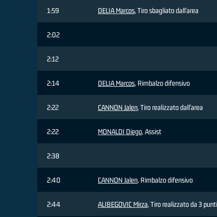
1:59
DELIA Marcos
, Tiro sbagliato dall'area
2:02
2:12
2:14
DELIA Marcos
, Rimbalzo difensivo
2:22
CANNON Jalen
, Tiro realizzato dall'area
2:22
MONALDI Diego
, Assist
2:38
2:40
CANNON Jalen
, Rimbalzo difensivo
2:44
ALIBEGOVIC Mirza
, Tiro realizzato da 3 punt