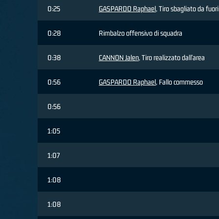
0:25
GASPARDO Raphael
, Tiro sbagliato da fuor
0:28
Rimbalzo offensivo di squadra
0:38
CANNON Jalen
, Tiro realizzato dall'area
0:56
GASPARDO Raphael
, Fallo commesso
0:56
1:05
1:07
1:08
1:08