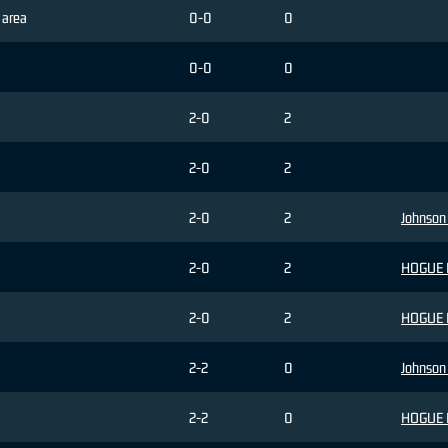
i area
0-0
0
0-0
0
2-0
2
2-0
2
2-0
2
Johnson
2-0
2
HOGUE 
2-0
2
HOGUE 
2-2
0
Johnson
2-2
0
HOGUE 