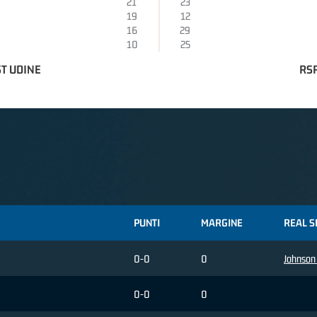
21
23
19
12
16
29
10
25
T UDINE
RSR
PUNTI
MARGINE
REAL S
0-0
0
Johnson
0-0
0