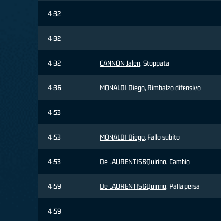
4:32
4:32
4:32
CANNON Jalen
, Stoppata
4:36
MONALDI Diego
, Rimbalzo difensivo
4:53
4:53
MONALDI Diego
, Fallo subito
4:53
De LAURENTIS&Quirino
, Cambio
4:59
De LAURENTIS&Quirino
, Palla persa
4:59