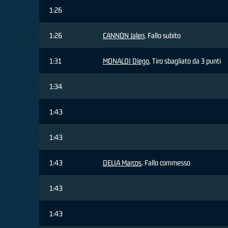
1:26
1:26
CANNON Jalen
, Fallo subito
1:31
MONALDI Diego
, Tiro sbagliato da 3 punti
1:34
1:43
1:43
1:43
DELIA Marcos
, Fallo commesso
1:43
1:43