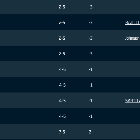
2-5
-3
2-5
-3
RAUCCI 
2-5
-3
Johnson
2-5
-3
4-5
-1
4-5
-1
4-5
-1
SARTO A
4-5
-1
i
7-5
2