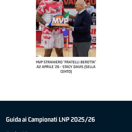
COACH OF THE MONTH
A2 APRILE '26 
PILLASTRINI (UE
CIVIDAL
O "FRATELLI BERETTA"
MVP "FRATELLI BERETTA" SAMUEL
 - STACY DAVIS (SELLA
DILAS B NAZIONALE APRILE '26 -
CENTO)
MARCO RESTELLI (TAV TREVIGLIO
BRIANZA BASKET)
Guida ai Campionati LNP 2025/26