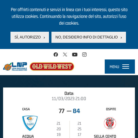
Per offrirti contenuti e servizi in linea con i tuoi interessi, questo sito
utilizza cookies. Continuando la navigazione del sito, autorizzi l’uso
dei cookies.
SÌ, AUTORIZZO
NO, DESIDERO INFO DI DETTAGLIO
Salta al contenuto principale
MENU
Toggle
navigati
Data:
11/03/2023 21:00
CASA
OSPITE
77
—
84
21
21
20
25
19
17
ACQUA
SELLA CENTO