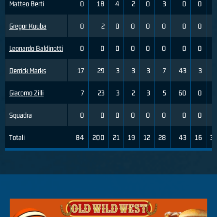
Matteo Berti
0
18
4
2
0
3
0
0
Gregor Kuuba
0
2
0
0
0
0
0
0
Leonardo Baldinotti
0
0
0
0
0
0
0
0
Derrick Marks
17
29
3
3
3
7
43
3
Giacomo Zilli
7
23
3
2
3
5
60
0
Squadra
0
0
0
0
0
0
0
0
Totali
84
200
21
19
12
28
43
16
3