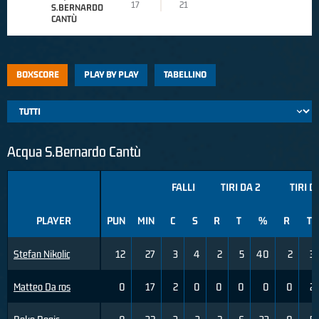
17
21
S.BERNARDO
CANTÙ
BOXSCORE
PLAY BY PLAY
TABELLINO
Acqua S.Bernardo Cantù
FALLI
TIRI DA 2
TIRI D
PLAYER
PUN
MIN
C
S
R
T
%
R
T
Stefan Nikolic
12
27
3
4
2
5
40
2
3
Matteo Da ros
0
17
2
0
0
0
0
0
2