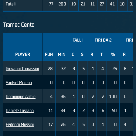
Totali
77
200
19
21
11
27
41
10
31
Tramec Cento
FALLI
TIRI DA 2
TIRI 
PLAYER
PUN
MIN
C
S
R
T
%
R
T
Giovanni Tomassini
28
32
3
5
1
4
25
8
1
Yankiel Moreno
0
0
0
0
0
0
0
0
Dominique Archie
4
36
1
0
2
2
100
0
Daniele Toscano
11
34
3
2
3
6
50
1
Federico Mussini
17
26
4
5
0
1
0
4