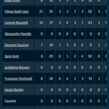
Roko Rogic
8
32
3
3
2
6
33
0
5
Filippo Baldi rossi
21
30
3
2
1
2
50
5
9
Lorenzo Bucarelli
15
27
3
4
3
7
43
1
6
Alessandro Morgillo
0
0
0
0
0
0
0
0
0
Giovanni Severini
7
29
1
3
0
0
0
1
4
dario Hunt
6
20
0
1
2
4
50
0
0
Guglielmo Borsani
0
0
0
0
0
0
0
0
0
Francesco Stefanelli
8
18
4
4
1
3
33
1
2
Nicola Berdini
0
0
0
0
0
0
0
0
0
Squadra
0
0
0
0
0
0
0
0
0