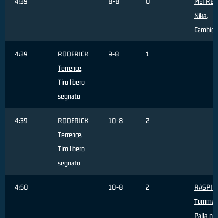
4:39
8-8
0
METREV
Nika
,
Cambio
4:39
RODERICK
9-8
1
Terrence
,
Tiro libero
segnato
4:39
RODERICK
10-8
2
Terrence
,
Tiro libero
segnato
4:50
10-8
2
RASPIN
Tommas
Palla pe