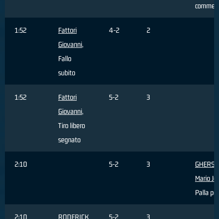
commes
1:52
Fattori
4-2
2
Giovanni
,
Fallo
subito
1:52
Fattori
5-2
3
Giovanni
,
Tiro libero
segnato
2:10
5-2
3
GHERSE
Mario Jo
Palla pe
2:10
RODERICK
5-2
3