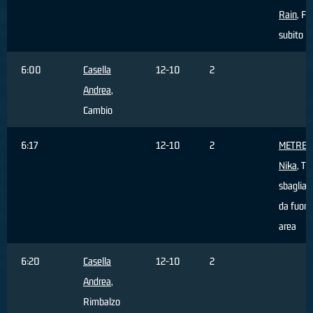
Rain
, Fa
subito
6:00
Casella
12-10
2
Andrea
,
Cambio
6:17
12-10
2
METREV
Nika
, Tir
sbagliat
da fuori
area
6:20
Casella
12-10
2
Andrea
,
Rimbalzo