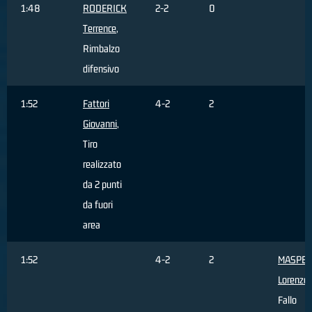
1:48
RODERICK
2-2
0
Terrence
,
Rimbalzo
difensivo
1:52
Fattori
4-2
2
Giovanni
,
Tiro
realizzato
da 2 punti
da fuori
area
1:52
4-2
2
MASPE
Lorenzo
,
Fallo