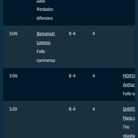
Luigi
,
Rimbalzo
difensivo
3:06
Benvenuti
8-4
4
Lorenzo
,
Fallo
commesso
3:06
8-4
4
MORSE
Anthony
Fallo sub
3:20
8-4
4
GHERSE
Mario Jo
Tiro
sbagliat