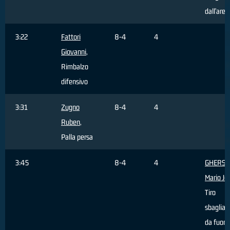
dall'area
3:22
Fattori
8-4
4
Giovanni
,
Rimbalzo
difensivo
3:31
Zugno
8-4
4
Ruben
,
Palla persa
3:45
8-4
4
GHERSE
Mario Jo
Tiro
sbagliat
da fuori