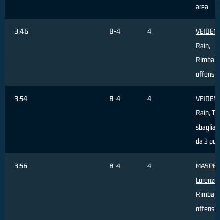
area
3:46
8-4
4
VEIDEM
Rain
,
Rimbalz
offensiv
3:54
8-4
4
VEIDEM
Rain
, Tir
sbagliat
da 3 pun
3:56
8-4
4
MASPE
Lorenzo
,
Rimbalz
offensiv