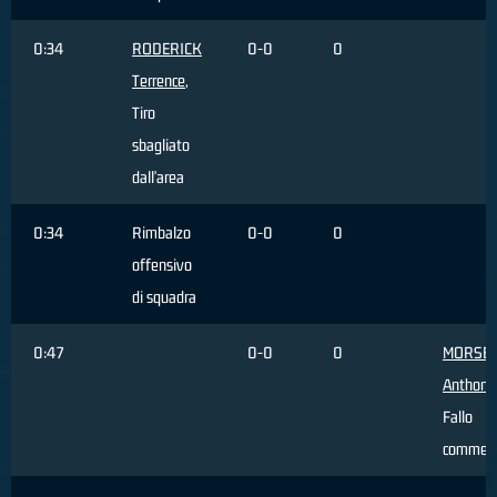
0:34
RODERICK
0-0
0
Terrence
,
Tiro
sbagliato
dall'area
0:34
Rimbalzo
0-0
0
offensivo
di squadra
0:47
0-0
0
MORSE
Anthony
Fallo
commes