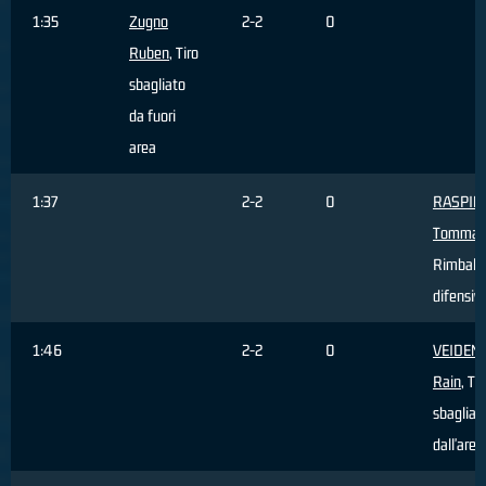
1:35
Zugno
2-2
0
Ruben
, Tiro
sbagliato
da fuori
area
1:37
2-2
0
RASPIN
Tommas
Rimbalz
difensiv
1:46
2-2
0
VEIDEM
Rain
, Tir
sbagliat
dall'area