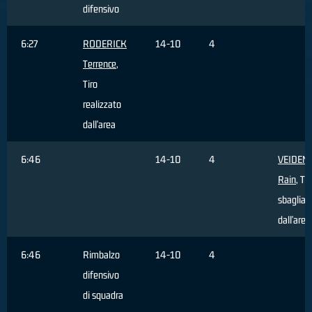
difensivo
6:27
RODERICK
14-10
4
Terrence
,
Tiro
realizzato
dall'area
6:46
14-10
4
VEIDEM
Rain
, Tir
sbagliat
dall'area
6:46
Rimbalzo
14-10
4
difensivo
di squadra