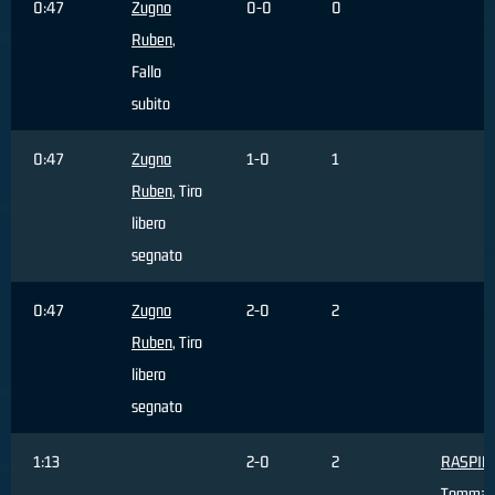
0:47
Zugno
0-0
0
Ruben
,
Fallo
subito
0:47
Zugno
1-0
1
Ruben
, Tiro
libero
segnato
0:47
Zugno
2-0
2
Ruben
, Tiro
libero
segnato
1:13
2-0
2
RASPIN
Tommas