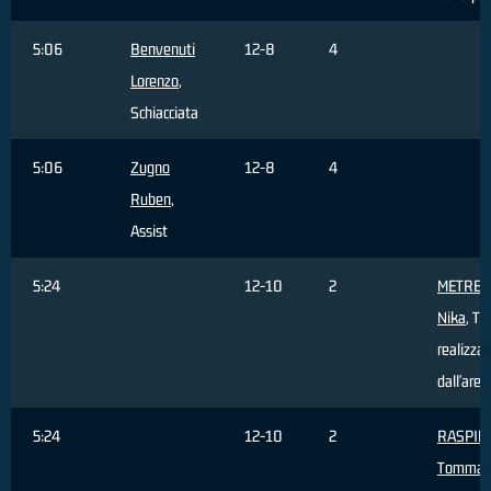
5:06
Benvenuti
12-8
4
Lorenzo
,
Schiacciata
5:06
Zugno
12-8
4
Ruben
,
Assist
5:24
12-10
2
METREV
Nika
, Tir
realizza
dall'area
5:24
12-10
2
RASPIN
Tommas