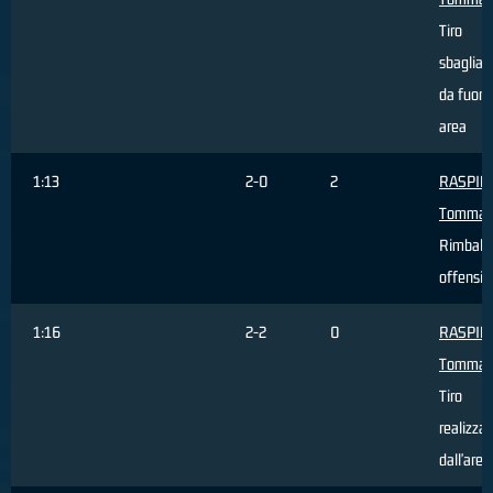
Tiro
sbagliat
da fuori
area
1:13
2-0
2
RASPIN
Tommas
Rimbalz
offensiv
1:16
2-2
0
RASPIN
Tommas
Tiro
realizza
dall'area