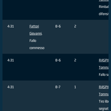
Rimbalz
difensiv
4:31
Fattori
8-6
2
Giovanni
,
Fallo
commesso
4:31
8-6
2
RASPIN
Tommas
Fallo sub
4:31
8-7
1
RASPIN
Tommas
Tiro libe
segnato