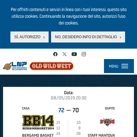
Per offrirti contenuti e servizi in linea con i tuoi interessi, questo sito
utilizza cookies. Continuando la navigazione del sito, autorizzi l’uso
dei cookies.
SÌ, AUTORIZZO
NO, DESIDERO INFO DI DETTAGLIO
Salta al contenuto principale
MENU
Toggle
navigati
Data:
08/05/2019 20:30
CASA
OSPITE
72
—
70
23
10
13
8
24
28
BERGAMO BASKET
STAFF MANTOVA