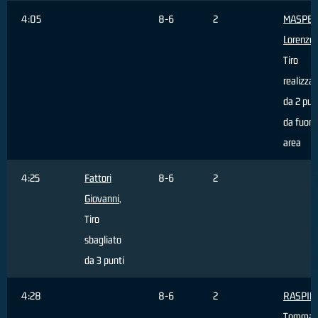
4:05
8-6
2
MASPE
Lorenzo
,
Tiro
realizza
da 2 pun
da fuori
area
4:25
Fattori
8-6
2
Giovanni
,
Tiro
sbagliato
da 3 punti
4:28
8-6
2
RASPIN
Tommas