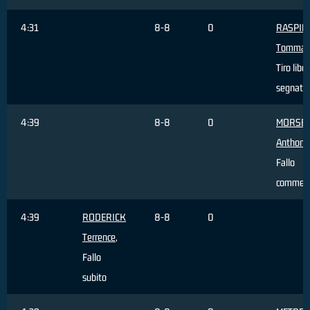
4:31
8-8
0
RASPIN
Tommas
Tiro libe
segnato
4:39
8-8
0
MORSE
Anthony
Fallo
commes
4:39
RODERICK
8-8
0
Terrence
,
Fallo
subito