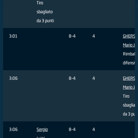
Tiro
sbagliato
da 3 punti
3:01
8-4
4
GHERSE
Mario Jo
Rimbalz
difensiv
3:06
8-4
4
GHERSE
Mario Jo
Tiro
sbagliat
da 3 pun
3:06
Sergio
8-4
4