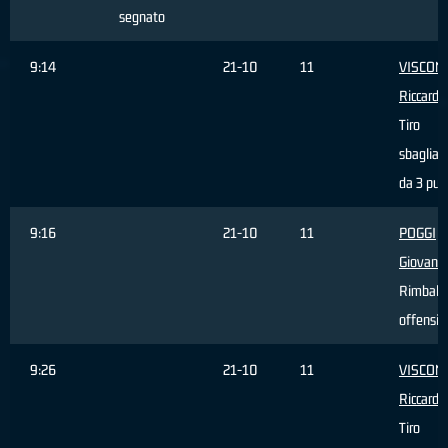
segnato
9:14
21-10
11
VISCONT
Riccardo
Tiro
sbagliat
da 3 pun
9:16
21-10
11
POGGI
Giovanni
Rimbalz
offensiv
9:26
21-10
11
VISCONT
Riccardo
Tiro