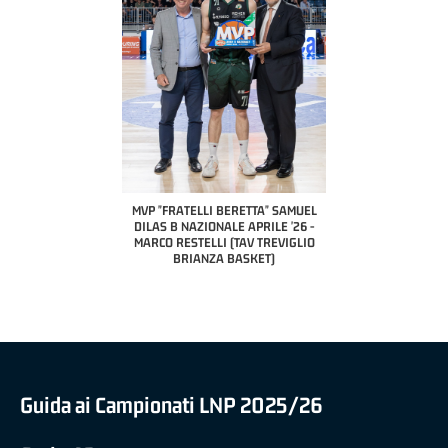
COACH OF THE MONTH
A2 APRILE '26 
PILLASTRINI (UE
CIVIDAL
O "FRATELLI BERETTA"
MVP "FRATELLI BERETTA" SAMUEL
 - STACY DAVIS (SELLA
DILAS B NAZIONALE APRILE '26 -
CENTO)
MARCO RESTELLI (TAV TREVIGLIO
BRIANZA BASKET)
Guida ai Campionati LNP 2025/26