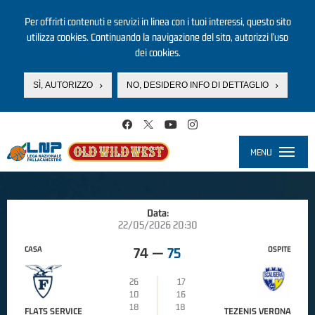
Per offrirti contenuti e servizi in linea con i tuoi interessi, questo sito
utilizza cookies. Continuando la navigazione del sito, autorizzi l’uso
dei cookies.
SÌ, AUTORIZZO
NO, DESIDERO INFO DI DETTAGLIO
Salta al contenuto principale
MENU
Toggle
navigati
Data:
22/05/2026 20:30
CASA
OSPITE
74
—
75
26
17
10
16
18
18
FLATS SERVICE
TEZENIS VERONA