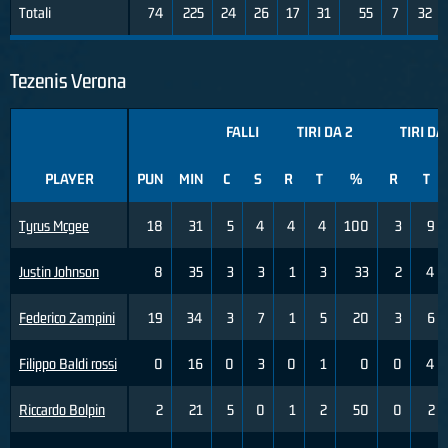
Totali
74
225
24
26
17
31
55
7
32
Tezenis Verona
FALLI
TIRI DA 2
TIRI DA
PLAYER
PUN
MIN
C
S
R
T
%
R
T
Tyrus Mcgee
18
31
5
4
4
4
100
3
9
Justin Johnson
8
35
3
3
1
3
33
2
4
Federico Zampini
19
34
3
7
1
5
20
3
6
Filippo Baldi rossi
0
16
0
3
0
1
0
0
4
Riccardo Bolpin
2
21
5
0
1
2
50
0
2