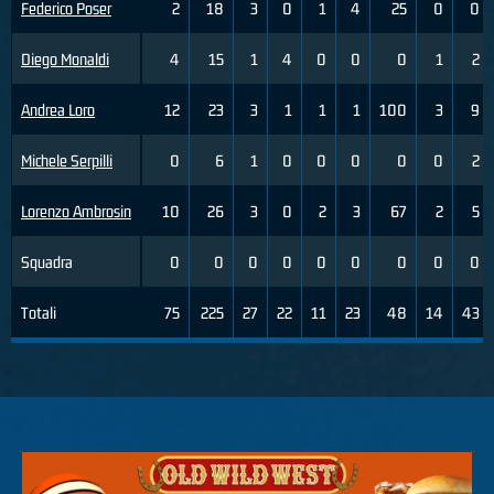
Federico Poser
2
18
3
0
1
4
25
0
0
Diego Monaldi
4
15
1
4
0
0
0
1
2
Andrea Loro
12
23
3
1
1
1
100
3
9
Michele Serpilli
0
6
1
0
0
0
0
0
2
Lorenzo Ambrosin
10
26
3
0
2
3
67
2
5
Squadra
0
0
0
0
0
0
0
0
0
Totali
75
225
27
22
11
23
48
14
43