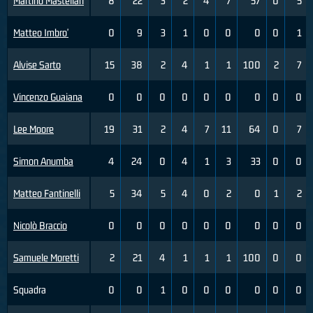
Martino Mastellari
8
22
3
2
4
7
57
0
5
Matteo Imbro'
0
9
3
1
0
0
0
0
1
Alvise Sarto
15
38
2
4
1
1
100
2
7
Vincenzo Guaiana
0
0
0
0
0
0
0
0
0
Lee Moore
19
31
2
4
7
11
64
0
7
Simon Anumba
4
24
0
4
1
3
33
0
0
Matteo Fantinelli
5
34
5
4
0
2
0
1
2
Nicolò Braccio
0
0
0
0
0
0
0
0
0
Samuele Moretti
2
21
4
1
1
1
100
0
0
Squadra
0
0
1
0
0
0
0
0
0