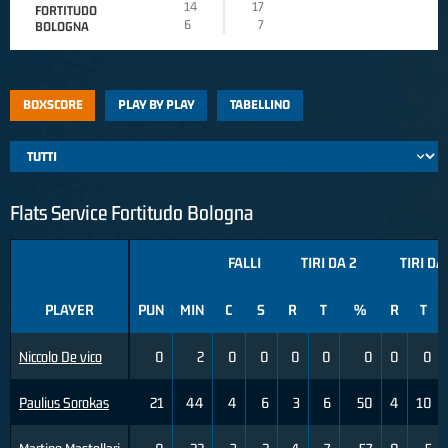
14
17
FORTITUDO
6
7
BOLOGNA
BOXSCORE
PLAY BY PLAY
TABELLINO
Flats Service Fortitudo Bologna
FALLI
TIRI DA 2
TIRI DA
PLAYER
PUN
MIN
C
S
R
T
%
R
T
Niccolo De vico
0
2
0
0
0
0
0
0
0
Paulius Sorokas
21
44
4
6
3
6
50
4
10