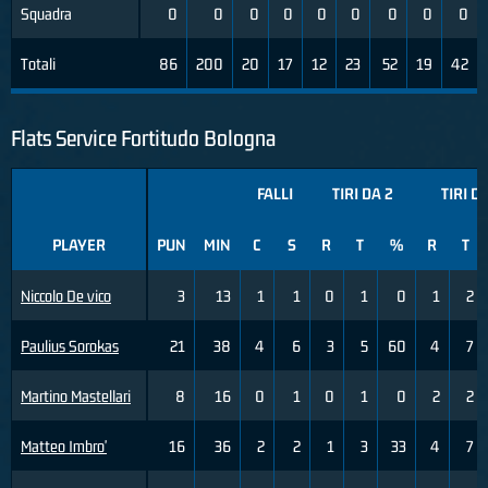
Squadra
0
0
0
0
0
0
0
0
0
Totali
86
200
20
17
12
23
52
19
42
Flats Service Fortitudo Bologna
FALLI
TIRI DA 2
TIRI D
PLAYER
PUN
MIN
C
S
R
T
%
R
T
Niccolo De vico
3
13
1
1
0
1
0
1
2
Paulius Sorokas
21
38
4
6
3
5
60
4
7
Martino Mastellari
8
16
0
1
0
1
0
2
2
Matteo Imbro'
16
36
2
2
1
3
33
4
7