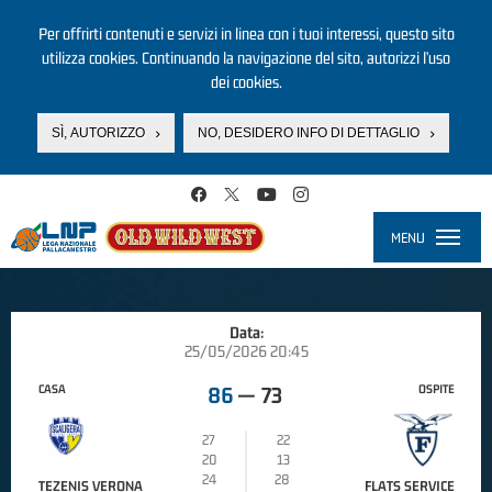
Per offrirti contenuti e servizi in linea con i tuoi interessi, questo sito
utilizza cookies. Continuando la navigazione del sito, autorizzi l’uso
dei cookies.
SÌ, AUTORIZZO
NO, DESIDERO INFO DI DETTAGLIO
Salta al contenuto principale
MENU
Toggle
navigati
Data:
25/05/2026 20:45
CASA
OSPITE
86
—
73
27
22
20
13
24
28
TEZENIS VERONA
FLATS SERVICE