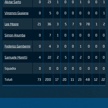
Alvise Sarto
0
23
1
0
0
1
0
0
1
Vincenzo Guaiana
0
5
0
0
0
0
0
0
1
Lee Moore
21
36
3
5
7
9
78
1
2
Simon Anumba
0
7
1
0
0
0
0
0
0
Federico Gamberini
0
4
3
0
0
1
0
0
0
Samuele Moretti
4
22
2
5
0
2
0
0
0
Squadra
0
0
0
0
0
0
0
0
0
Totali
73
200
17
20
11
23
48
12
22