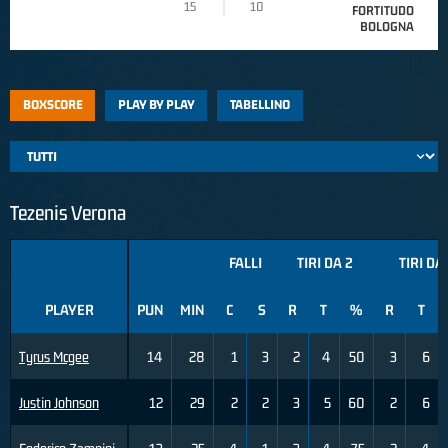
15
10
FORTITUDO
BOLOGNA
BOXSCORE
PLAY BY PLAY
TABELLINO
Tezenis Verona
FALLI
TIRI DA 2
TIRI DA
PLAYER
PUN
MIN
C
S
R
T
%
R
T
Tyrus Mcgee
14
28
1
3
2
4
50
3
6
Justin Johnson
12
29
2
2
3
5
60
2
6