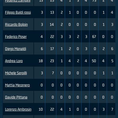
Federico Zampini
13
25
4
1
3
4
75
2
4
Filippo Baldi rossi
3
13
2
1
0
0
0
1
4
Riccardo Bolpin
3
14
2
0
0
0
0
1
3
Federico Poser
4
22
3
3
2
3
67
0
0
Diego Monaldi
6
17
1
2
0
3
0
2
6
Andrea Loro
18
23
1
4
2
4
50
4
5
Michele Serpilli
3
7
0
0
0
0
0
1
1
Mattia Mecenero
0
0
0
0
0
0
0
0
0
Davide Pittana
0
0
0
0
0
0
0
0
0
Lorenzo Ambrosin
10
22
4
1
0
0
0
3
7