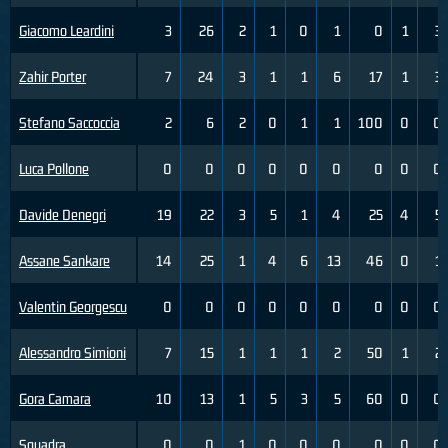
Giacomo Leardini
3
26
2
1
0
1
0
1
3
Zahir Porter
7
24
3
1
1
6
17
1
3
Stefano Saccoccia
2
6
2
0
1
1
100
0
0
Luca Pollone
0
0
0
0
0
0
0
0
0
Davide Denegri
19
22
3
5
1
4
25
4
5
Assane Sankare
14
25
1
4
6
13
46
0
1
Valentin Georgescu
0
0
0
0
0
0
0
0
0
Alessandro Simioni
7
15
1
1
1
2
50
1
2
Gora Camara
10
13
1
5
3
5
60
0
0
Squadra
0
0
1
0
0
0
0
0
0