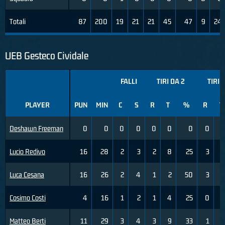
Totali
87
200
19
21
21
45
47
9
24
UEB Gesteco Cividale
FALLI
TIRI DA 2
TIRI 
PLAYER
PUN
MIN
C
S
R
T
%
R
T
Deshawn Freeman
0
0
0
0
0
0
0
0
0
Lucio Redivo
16
28
2
3
2
8
25
3
7
Luca Cesana
16
26
2
4
1
2
50
3
6
Cosimo Costi
4
16
1
2
1
4
25
0
0
Matteo Berti
11
29
3
4
3
9
33
1
2