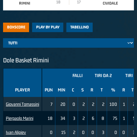
18
17
RIMINI
CIVIDALE
BOXSCORE
PLAY BY PLAY
TABELLINO
Dole Basket Rimini
FALLI
TIRI DA 2
TIRI D
PLAYER
PUN
MIN
C
S
R
T
%
R
T
Giovanni Tomassini
7
20
0
2
2
2
100
1
2
Pierpaolo Marini
18
34
3
2
6
8
75
1
5
Ivan Alipiev
0
15
2
0
0
3
0
0
3