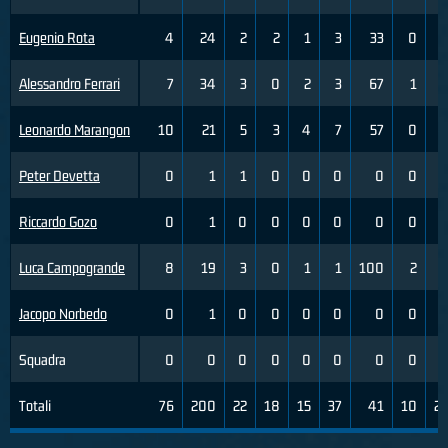
Eugenio Rota
4
24
2
2
1
3
33
0
3
Alessandro Ferrari
7
34
3
0
2
3
67
1
2
Leonardo Marangon
10
21
5
3
4
7
57
0
0
Peter Devetta
0
1
1
0
0
0
0
0
0
Riccardo Gozo
0
1
0
0
0
0
0
0
0
Luca Campogrande
8
19
3
0
1
1
100
2
3
Jacopo Norbedo
0
1
0
0
0
0
0
0
0
Squadra
0
0
0
0
0
0
0
0
0
Totali
76
200
22
18
15
37
41
10
23