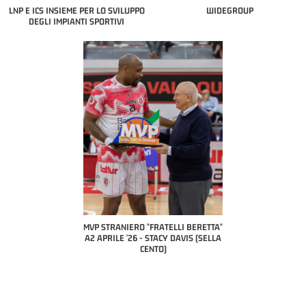
LNP E ICS INSIEME PER LO SVILUPPO
WIDEGROUP
DEGLI IMPIANTI SPORTIVI
"FRATELLI BERETTA"
MVP STRANIERO "FRATELLI BERETTA"
MVP "FRATELLI BERET
- LUCA CESANA (UEB
A2 APRILE '26 - STACY DAVIS (SELLA
DILAS B NAZIONALE AP
O CIVIDALE)
CENTO)
MARCO RESTELLI (TAV
BRIANZA BAS