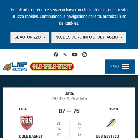
Per offrirti contenuti e servizi in linea con i tuoi interessi, questo sito
utilizza cookies. Continuando la navigazione del sito, autorizzi l’uso
dei cookies.
SÌ, AUTORIZZO
NO, DESIDERO INFO DI DETTAGLIO
Salta al contenuto principale
MENU
Toggle
navigati
Data:
28/05/2026 20:45
CASA
OSPITE
87
—
76
21
25
24
22
24
12
DOLE BASKET
UEB GESTECO