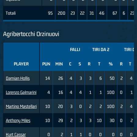
Totali
95
200
23
22
31
46
67
6
23
Agribertocchi Orzinuovi
FALLI
TIRI DA 2
TIRI D
PLAYER
PUN
MIN
C
S
R
T
%
R
T
Damian Hollis
14
26
4
3
3
6
50
2
4
Lorenzo Galmarini
4
16
4
4
1
1
100
0
1
Martino Mastellari
10
20
3
0
2
2
100
2
4
Anthony Miles
10
29
2
3
3
10
30
0
2
Kurt Cassar
0
2
1
1
0
0
0
0
0