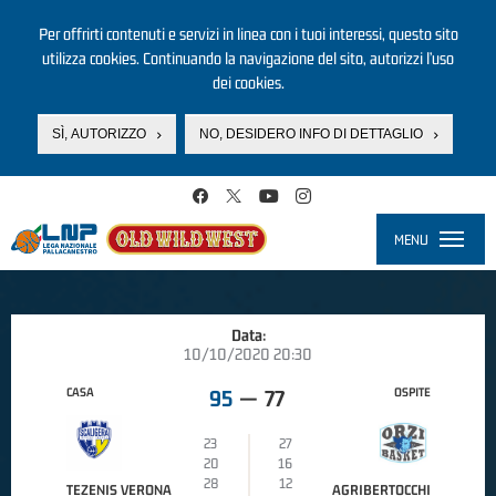
Per offrirti contenuti e servizi in linea con i tuoi interessi, questo sito
utilizza cookies. Continuando la navigazione del sito, autorizzi l’uso
dei cookies.
SÌ, AUTORIZZO
NO, DESIDERO INFO DI DETTAGLIO
Salta al contenuto principale
MENU
Toggle
navigati
Data:
10/10/2020 20:30
CASA
OSPITE
95
—
77
23
27
20
16
28
12
TEZENIS VERONA
AGRIBERTOCCHI