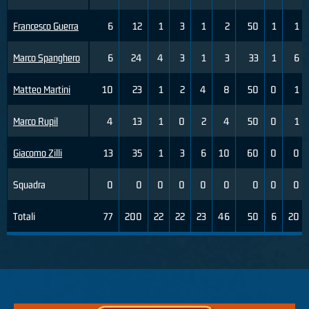
Francesco Guerra
6
12
1
3
1
2
50
1
1
Marco Spanghero
6
24
4
3
1
3
33
1
6
Matteo Martini
10
23
1
2
4
8
50
0
1
Marco Rupil
4
13
1
0
2
4
50
0
1
Giacomo Zilli
13
35
1
3
6
10
60
0
0
Squadra
0
0
0
0
0
0
0
0
0
Totali
77
200
22
22
23
46
50
6
20