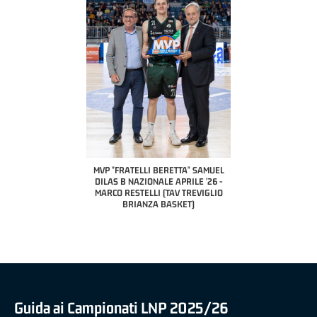
COACH OF THE MONTH
A2 APRILE '26 
PILLASTRINI (UE
CIVIDAL
O "FRATELLI BERETTA"
MVP "FRATELLI BERETTA" SAMUEL
 - STACY DAVIS (SELLA
DILAS B NAZIONALE APRILE '26 -
CENTO)
MARCO RESTELLI (TAV TREVIGLIO
BRIANZA BASKET)
Guida ai Campionati LNP 2025/26