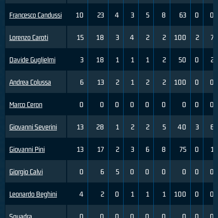
Francesco Candussi
10
23
4
3
5
8
63
0
0
Lorenzo Caroti
15
18
3
4
2
2
100
2
7
Davide Guglielmi
3
18
1
1
1
2
50
0
2
Andrea Colussa
6
13
2
1
2
2
100
0
0
Marco Ceron
0
0
0
0
0
0
0
0
0
Giovanni Severini
13
28
1
2
2
5
40
3
6
Giovanni Pini
13
17
2
3
6
8
75
0
1
Giorgio Calvi
0
6
5
0
0
0
0
0
0
Leonardo Beghini
4
2
0
1
1
1
100
0
0
Squadra
0
0
0
0
0
0
0
0
0