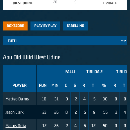
20
9
WEST UDINE
CIVIDALE
BOXSCORE
PLAY BY PLAY
TABELLINO
Apu Old Wild West Udine
FALLI
TIRI DA 2
TIRI DA
PLAYER
PUN
MIN
C
S
R
T
%
R
T
Matteo Da ros
10
31
3
2
4
5
80
0
0
Jason Clark
23
26
0
2
5
9
56
3
4
Marcos Delia
12
26
2
4
6
12
50
0
0