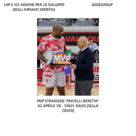
LNP E ICS INSIEME PER LO SVILUPPO
WIDEGROUP
DEGLI IMPIANTI SPORTIVI
COACH OF THE MONTH
A2 APRILE '26 
PILLASTRINI (UE
CIVIDAL
O "FRATELLI BERETTA"
MVP "FRATELLI BERETTA" SAMUEL
 - STACY DAVIS (SELLA
DILAS B NAZIONALE APRILE '26 -
CENTO)
MARCO RESTELLI (TAV TREVIGLIO
BRIANZA BASKET)