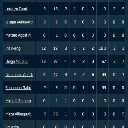
Lorenzo Caroti
6
16
2
1
0
0
0
2
5
Jacopo Vedovato
3
7
0
2
0
0
0
0
0
Matteo Agostini
0
1
0
0
0
0
0
0
0
Iris Ikangi
12
19
3
1
2
2
100
2
3
Diego Monaldi
13
27
4
4
2
3
67
3
7
Gianmarco Arletti
4
17
3
2
2
6
33
0
1
Sanounou Dabo
2
3
0
0
1
3
33
0
0
Michele Zomero
0
1
1
0
0
0
0
0
0
Mirza Alibegovic
2
26
1
3
0
3
0
0
5
Squadra
0
0
0
0
0
0
0
0
0