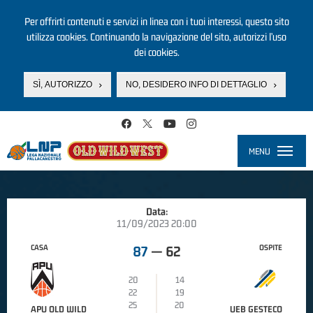
Per offrirti contenuti e servizi in linea con i tuoi interessi, questo sito
utilizza cookies. Continuando la navigazione del sito, autorizzi l’uso
dei cookies.
SÌ, AUTORIZZO
NO, DESIDERO INFO DI DETTAGLIO
Salta al contenuto principale
MENU
Toggle
navigati
Data:
11/09/2023 20:00
CASA
OSPITE
87
—
62
20
14
22
19
25
20
APU OLD WILD
UEB GESTECO