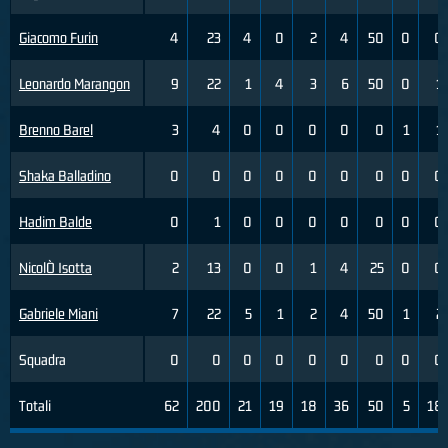
Giacomo Furin
4
23
4
0
2
4
50
0
0
Leonardo Marangon
9
22
1
4
3
6
50
0
1
Brenno Barel
3
4
0
0
0
0
0
1
1
Shaka Balladino
0
0
0
0
0
0
0
0
0
Hadim Balde
0
1
0
0
0
0
0
0
0
NicolÒ Isotta
2
13
0
0
1
4
25
0
0
Gabriele Miani
7
22
5
1
2
4
50
1
2
Squadra
0
0
0
0
0
0
0
0
0
Totali
62
200
21
19
18
36
50
5
18