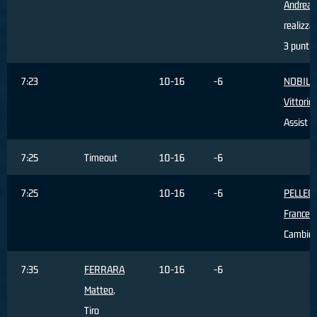
Andrea
,
realizza
3 punti
7:23
10-16
-6
NOBILE
Vittorio
,
Assist
7:25
Timeout
10-16
-6
7:25
10-16
-6
PELLEG
Frances
Cambio
7:35
FERRARA
10-16
-6
Matteo
,
Tiro