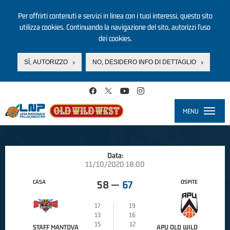
Per offrirti contenuti e servizi in linea con i tuoi interessi, questo sito
utilizza cookies. Continuando la navigazione del sito, autorizzi l’uso
dei cookies.
SÌ, AUTORIZZO
NO, DESIDERO INFO DI DETTAGLIO
Salta al contenuto principale
MENU
Toggle
navigati
Data:
11/10/2020 18:00
CASA
OSPITE
58
—
67
17
19
13
16
15
12
STAFF MANTOVA
APU OLD WILD