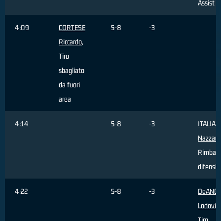
Assist
4:09
CORTESE
5-8
-3
Riccardo
,
Tiro
sbagliato
da fuori
area
4:14
5-8
-3
ITALIA
Nazzare
Rimbalz
difensiv
4:22
5-8
-3
DeANGE
Lodovic
Tiro