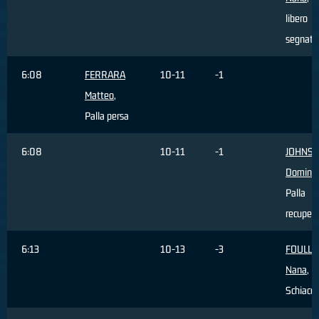
libero
segnato
6:08
FERRARA
10-11
-1
Matteo
,
Palla persa
6:08
10-11
-1
JOHNS
Domini
Palla
recuper
6:13
10-13
-3
FOULL
Nana
,
Schiacci