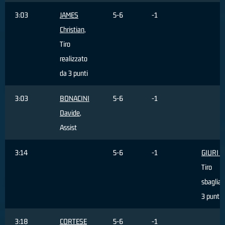
3:03
JAMES
5-6
-1
Christian
,
Tiro
realizzato
da 3 punti
3:03
BONACINI
5-6
-1
Davide
,
Assist
3:14
5-6
-1
GIURI M
Tiro
sbagliat
3 punti
3:18
CORTESE
5-6
-1