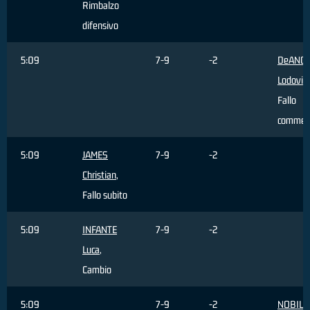
Rimbalzo
difensivo
5:09
7-9
-2
DeANGE
Lodovic
Fallo
commes
5:09
JAMES
7-9
-2
Christian
,
Fallo subito
5:09
INFANTE
7-9
-2
Luca
,
Cambio
5:09
7-9
-2
NOBILE