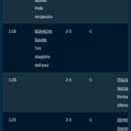
Palla
recuperata
1:16
BONACINI
2-3
-1
Davide
,
Tiro
sbagliato
dall'area
1:20
2-3
-1
ITALIA
Nazzare
Rimbalz
difensiv
1:23
2-3
-1
JOHNS
Domini