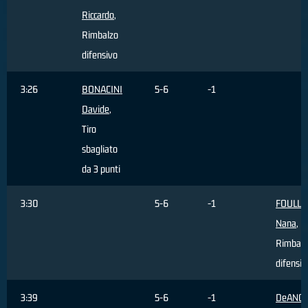
Riccardo
,
Rimbalzo
difensivo
3:26
BONACINI
5-6
-1
Davide
,
Tiro
sbagliato
da 3 punti
3:30
5-6
-1
FOULL
Nana
,
Rimbalz
difensiv
3:39
5-6
-1
DeANGE