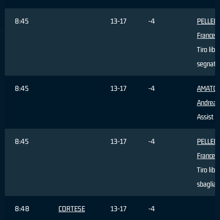
8:45
13-17
-4
PELLEG
Frances
Tiro libe
segnato
8:45
13-17
-4
AMATO
Andrea
,
Assist
8:45
13-17
-4
PELLEG
Frances
Tiro libe
sbagliat
8:48
CORTESE
13-17
-4