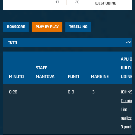
13
20
WEST UDINE
BOXSCORE
PLAY BY PLAY
TABELLINO
APU OL
STAFF
WILD 
MINUTO
MANTOVA
PUNTI
MARGINE
UDINE
0:28
0-3
-3
JOHNS
Domini
Tiro
realizza
3 punti