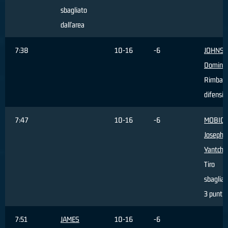
sbagliato
dall'area
7:38
10-16
-6
JOHNS
Domini
Rimbalz
difensiv
7:47
10-16
-6
MOBIO
Joseph
Yantcho
Tiro
sbagliat
3 punti
7:51
JAMES
10-16
-6