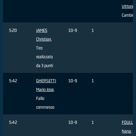
Vittorio
,
Cambio
5:20
JAMES
10-9
1
Christian
,
Tiro
realizzato
da 3 punti
5:42
GHERSETTI
10-9
1
Mario Jose
,
Fallo
commesso
5:42
10-9
1
FOULL
Nana
, F