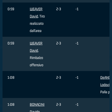
0:59
WEAVER
2-3
-1
David
, Tiro
realizzato
dall'area
0:59
WEAVER
2-3
-1
David
,
Rimbalzo
offensivo
1:08
2-3
-1
DeANGE
Lodovic
Palla pe
1:08
BONACINI
2-3
-1
Davide
,