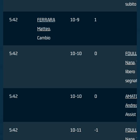
subito
5:42
FERRARA
10-9
1
Matteo
,
Cambio
5:42
10-10
0
FOULL
Nana
, T
libero
segnato
5:42
10-10
0
AMATO
Andrea
,
Assist
5:42
10-11
-1
FOULL
Nana
, T