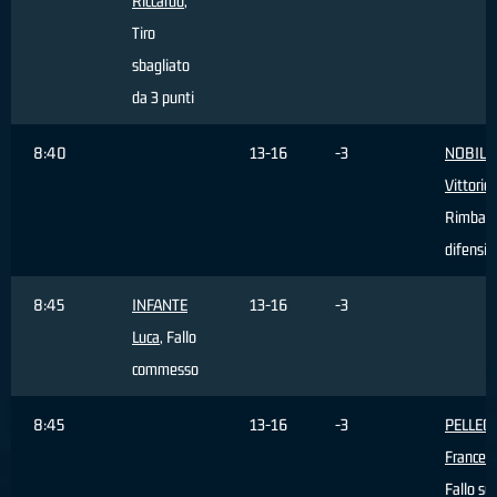
Riccardo
,
Tiro
sbagliato
da 3 punti
8:40
13-16
-3
NOBILE
Vittorio
,
Rimbalz
difensiv
8:45
INFANTE
13-16
-3
Luca
, Fallo
commesso
8:45
13-16
-3
PELLEG
Frances
Fallo su