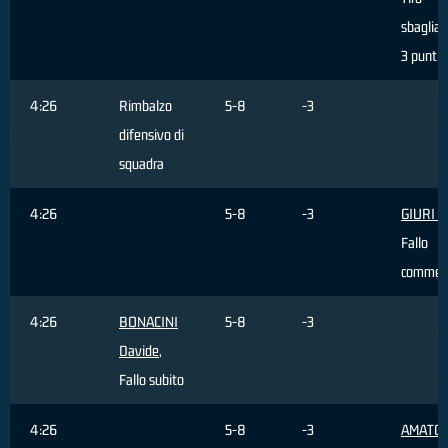
sbagliat
3 punti
4:26
Rimbalzo
5-8
-3
difensivo di
squadra
4:26
5-8
-3
GIURI M
Fallo
commes
4:26
BONACINI
5-8
-3
Davide
,
Fallo subito
4:26
5-8
-3
AMATO