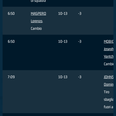
di squadra
6:50
MASPERO
10-13
-3
Lorenzo
,
Cambio
6:50
10-13
-3
MOBIO
Joseph
Yantcho
Cambio
7:09
10-13
-3
JOHNS
Domini
Tiro
sbagliat
fuori ar