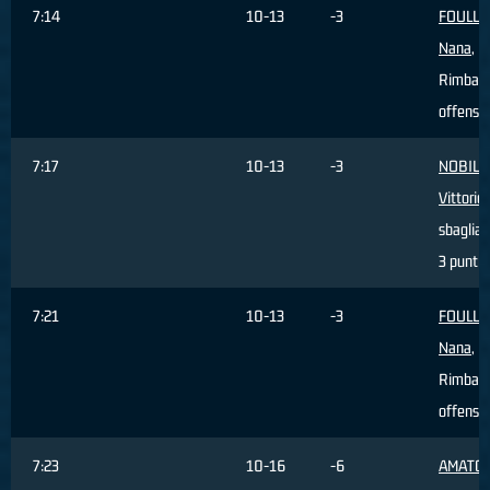
7:14
10-13
-3
FOULL
Nana
,
Rimbalz
offensi
7:17
10-13
-3
NOBILE
Vittorio
,
sbagliat
3 punti
7:21
10-13
-3
FOULL
Nana
,
Rimbalz
offensi
7:23
10-16
-6
AMATO