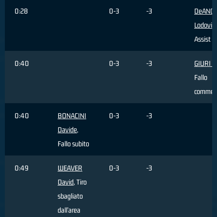
0:28
0-3
-3
DeANGE
Lodovic
Assist
0:40
0-3
-3
GIURI M
Fallo
commes
0:40
BONACINI
0-3
-3
Davide
,
Fallo subito
0:49
WEAVER
0-3
-3
David
, Tiro
sbagliato
dall'area