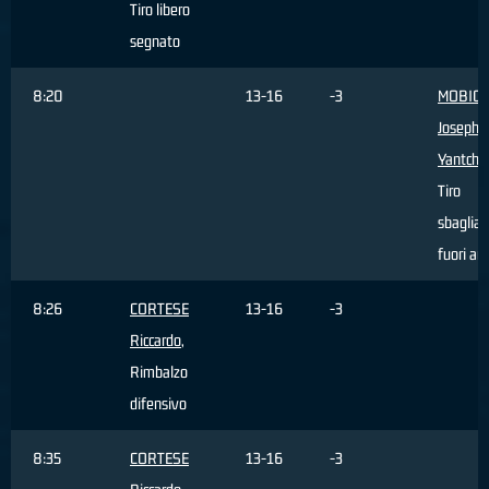
Tiro libero
segnato
8:20
13-16
-3
MOBIO
Joseph
Yantcho
Tiro
sbagliat
fuori ar
8:26
CORTESE
13-16
-3
Riccardo
,
Rimbalzo
difensivo
8:35
CORTESE
13-16
-3