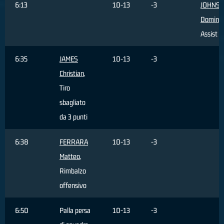
6:13
10-13
-3
JOHNS
Domini
Assist
6:35
JAMES
10-13
-3
Christian
,
Tiro
sbagliato
da 3 punti
6:38
FERRARA
10-13
-3
Matteo
,
Rimbalzo
offensivo
6:50
Palla persa
10-13
-3