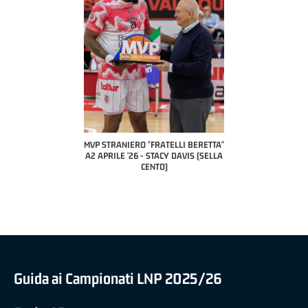
COACH OF THE MONTH
A2 APRILE '26 
PILLASTRINI (UE
CIVIDAL
O "FRATELLI BERETTA"
MVP "FRATELLI BERETTA" SAMUEL
 - STACY DAVIS (SELLA
DILAS B NAZIONALE APRILE '26 -
CENTO)
MARCO RESTELLI (TAV TREVIGLIO
BRIANZA BASKET)
Guida ai Campionati LNP 2025/26