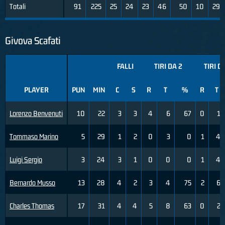
Totali
91
225
25
24
23
46
50
10
29
Givova Scafati
FALLI
TIRI DA 2
TIRI D
PLAYER
PUN
MIN
C
S
R
T
%
R
T
Lorenzo Benvenuti
10
22
3
3
4
6
67
0
1
Tommaso Marino
5
29
1
2
0
3
0
1
4
Luigi Sergio
3
24
3
1
0
0
0
1
4
Bernardo Musso
13
28
4
2
3
4
75
2
6
Charles Thomas
17
31
4
4
5
8
63
0
2