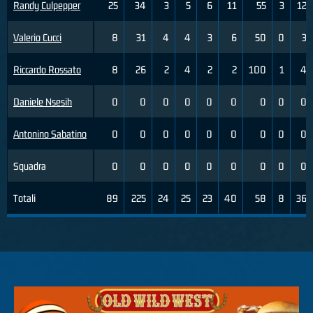
Randy Culpepper
25
34
3
5
6
11
55
3
12
Valerio Cucci
8
31
4
4
3
6
50
0
3
Riccardo Rossato
8
26
2
4
2
2
100
1
4
Daniele Nsesih
0
0
0
0
0
0
0
0
0
Antonino Sabatino
0
0
0
0
0
0
0
0
0
Squadra
0
0
0
0
0
0
0
0
0
Totali
89
225
24
25
23
40
58
8
36