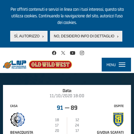
Per offrirti contenuti e servizi in linea con i tuoi interessi, questo sito
utilizza cookies. Continuando la navigazione del sito, autorizzi l’uso
dei cookies.
SÌ, AUTORIZZO
NO, DESIDERO INFO DI DETTAGLIO
Salta al contenuto principale
MENU
Toggle
navigati
Data:
11/10/2020 18:00
CASA
OSPITE
91
—
89
18
12
17
24
20
17
BENACQUISTA
GIVOVA SCAFATI