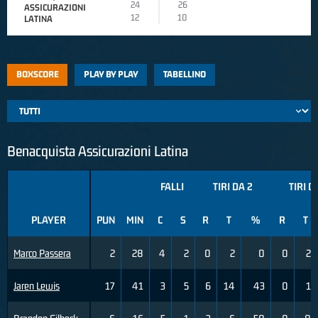
24
26
ASSICURAZIONI
12
10
LATINA
BOXSCORE
PLAY BY PLAY
TABELLINO
Benacquista Assicurazioni Latina
FALLI
TIRI DA 2
TIRI D
PLAYER
PUN
MIN
C
S
R
T
%
R
T
Marco Passera
2
28
4
2
0
2
0
0
2
Jaren Lewis
17
41
3
5
6
14
43
0
1