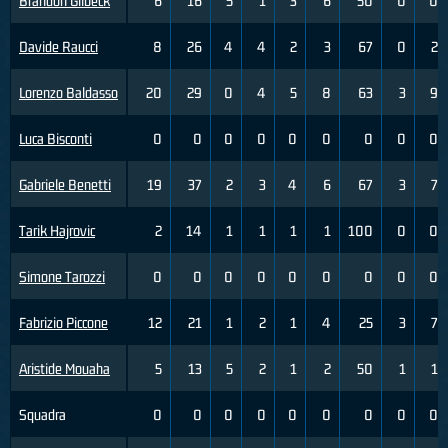
Brandon Gilbeck
6
16
5
1
3
6
50
0
0
Davide Raucci
8
26
4
4
2
3
67
0
2
Lorenzo Baldasso
20
29
0
4
5
8
63
3
9
Luca Bisconti
0
0
0
0
0
0
0
0
0
Gabriele Benetti
19
37
2
3
4
6
67
3
7
Tarik Hajrovic
2
14
1
1
1
1
100
0
0
Simone Tarozzi
0
0
0
0
0
0
0
0
0
Fabrizio Piccone
12
21
1
2
1
4
25
3
7
Aristide Mouaha
5
13
5
2
1
2
50
1
1
Squadra
0
0
0
0
0
0
0
0
0