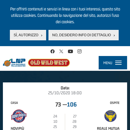
Per offrirti contenuti e servizi in linea con i tuoi interessi, questo sito
utilizza cookies. Continuando la navigazione del sito, autorizzi l’uso
dei cookies.
SÌ, AUTORIZZO
NO, DESIDERO INFO DI DETTAGLIO
Salta al contenuto principale
MENU
Toggle
navigati
Data:
25/10/2020 18:00
CASA
OSPITE
73
—
106
24
27
10
28
25
29
NOVIPIÙ
REALE MUTUA