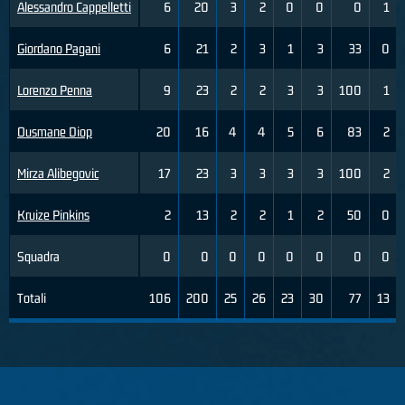
Alessandro Cappelletti
6
20
3
2
0
0
0
1
Giordano Pagani
6
21
2
3
1
3
33
0
Lorenzo Penna
9
23
2
2
3
3
100
1
Ousmane Diop
20
16
4
4
5
6
83
2
Mirza Alibegovic
17
23
3
3
3
3
100
2
Kruize Pinkins
2
13
2
2
1
2
50
0
Squadra
0
0
0
0
0
0
0
0
Totali
106
200
25
26
23
30
77
13