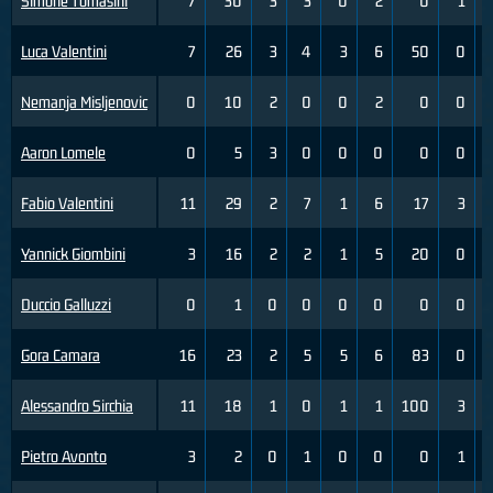
Simone Tomasini
7
30
3
3
0
2
0
1
Luca Valentini
7
26
3
4
3
6
50
0
Nemanja Misljenovic
0
10
2
0
0
2
0
0
Aaron Lomele
0
5
3
0
0
0
0
0
Fabio Valentini
11
29
2
7
1
6
17
3
Yannick Giombini
3
16
2
2
1
5
20
0
Duccio Galluzzi
0
1
0
0
0
0
0
0
Gora Camara
16
23
2
5
5
6
83
0
Alessandro Sirchia
11
18
1
0
1
1
100
3
Pietro Avonto
3
2
0
1
0
0
0
1