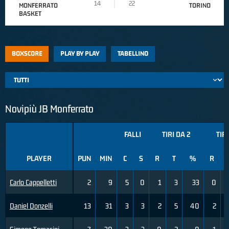
14
22
MONFERRATO
TORINO
BASKET
BOXSCORE
PLAY BY PLAY
TABELLINO
Novipiù JB Monferrato
FALLI
TIRI DA 2
TIRI
PLAYER
PUN
MIN
C
S
R
T
%
R
Carlo Cappelletti
2
9
5
0
1
3
33
0
Daniel Donzelli
13
31
3
3
2
5
40
2