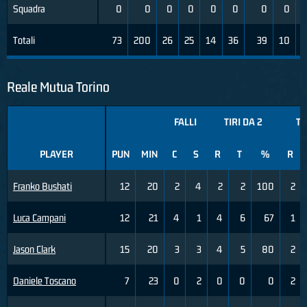
Squadra
0
0
0
0
0
0
0
0
Totali
73
200
26
25
14
36
39
10
2
Reale Mutua Torino
FALLI
TIRI DA 2
TI
PLAYER
PUN
MIN
C
S
R
T
%
R
Franko Bushati
12
20
2
4
2
2
100
2
Luca Campani
12
21
4
1
4
6
67
1
Jason Clark
15
20
3
3
4
5
80
2
Daniele Toscano
7
23
0
2
0
0
0
2