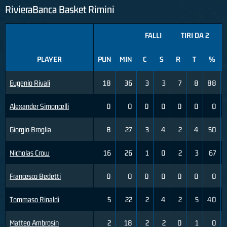
RivieraBanca Basket Rimini
FALLI
TIRI DA 2
PLAYER
PUN
MIN
C
S
R
T
%
Eugenio Rivali
18
36
3
3
7
8
88
Alexander Simoncelli
0
0
0
0
0
0
0
Giorgio Broglia
8
27
3
4
2
4
50
Nicholas Crow
16
26
1
0
2
3
67
Francesco Bedetti
0
0
0
0
0
0
0
Tommaso Rinaldi
5
22
2
4
2
5
40
Matteo Ambrosin
2
18
2
2
0
1
0