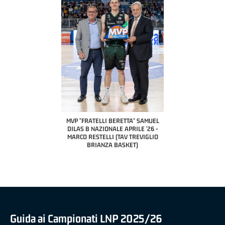
COACH OF THE MONTH
A2 APRILE '26 
PILLASTRINI (UE
CIVIDAL
O "FRATELLI BERETTA"
MVP "FRATELLI BERETTA" SAMUEL
 - STACY DAVIS (SELLA
DILAS B NAZIONALE APRILE '26 -
CENTO)
MARCO RESTELLI (TAV TREVIGLIO
BRIANZA BASKET)
Guida ai Campionati LNP 2025/26