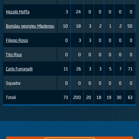
Niccolò Moffa
3
24
0
0
0
0
0
Borislav georgiev Mladenov
10
18
3
2
1
2
50
Filippo Rossi
0
3
3
0
0
0
0
Tito Riva
0
0
0
0
0
0
0
Carlo Fumagalli
11
26
3
3
5
7
71
Squadra
0
0
0
0
0
0
0
Totali
73
200
20
18
19
30
63