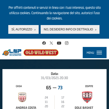
Per offrirti contenuti e servizi in linea con i tuoi interessi, questo sito
utilizza cookies. Continuando la navigazione del sito, autorizzi l’uso
dei cookies.
SÌ, AUTORIZZO
NO, DESIDERO INFO DI DETTAGLIO
Salta al contenuto principale
MENU
Toggle
navigati
Data:
31/03/2021 20:30
CASA
OSPITE
65
—
73
24
17
11
16
20
22
ANDREA COSTA
DOLE BASKET