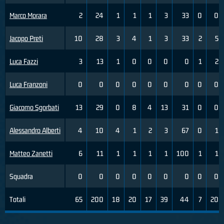
Marco Morara
2
24
1
1
1
3
33
0
0
Jacopo Preti
10
28
3
4
1
3
33
2
5
Luca Fazzi
3
13
1
0
0
0
0
1
2
Luca Franzoni
0
0
0
0
0
0
0
0
0
Giacomo Sgorbati
13
29
0
8
4
13
31
0
0
Alessandro Alberti
4
10
4
1
2
3
67
0
1
Matteo Zanetti
6
11
1
1
1
1
100
1
1
Squadra
0
0
0
0
0
0
0
0
0
Totali
65
200
18
20
17
39
44
7
20