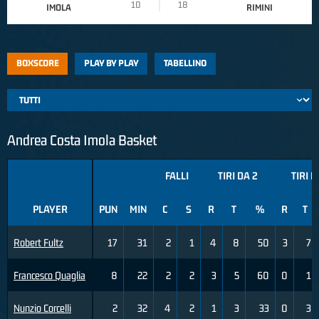
10
18
IMOLA
RIMINI
BOXSCORE
PLAY BY PLAY
TABELLINO
Andrea Costa Imola Basket
FALLI
TIRI DA 2
TIRI D
PLAYER
PUN
MIN
C
S
R
T
%
R
T
Robert Fultz
17
31
2
1
4
8
50
3
7
Francesco Quaglia
8
22
2
2
3
5
60
0
1
Nunzio Corcelli
2
32
4
2
1
3
33
0
3