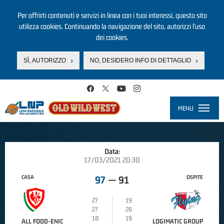
Per offrirti contenuti e servizi in linea con i tuoi interessi, questo sito
utilizza cookies. Continuando la navigazione del sito, autorizzi l’uso
dei cookies.
SÌ, AUTORIZZO
NO, DESIDERO INFO DI DETTAGLIO
Salta al contenuto principale
MENU
Toggle
navigati
Data:
17/03/2021 20:30
CASA
OSPITE
97
—
91
27
19
27
26
18
19
ALL FOOD-ENIC
LOGIMATIC GROUP