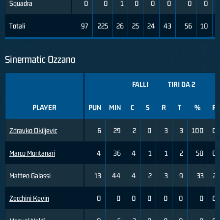
Squadra
0
0
1
0
0
0
0
0
Totali
97
225
26
25
24
43
56
10
Sinermatic Ozzano
FALLI
TIRI DA 2
T
PLAYER
PUN
MIN
C
S
R
T
%
R
Zdravko Okiljevic
6
29
2
0
3
3
100
0
Marco Montanari
4
36
4
1
1
2
50
0
Matteo Galassi
13
44
4
2
3
9
33
2
Zecchini Kevin
0
0
0
0
0
0
0
0