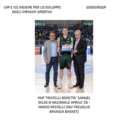
LNP E ICS INSIEME PER LO SVILUPPO
WIDEGROUP
DEGLI IMPIANTI SPORTIVI
COACH OF THE MONTH
A2 APRILE '26 
PILLASTRINI (UE
CIVIDAL
O "FRATELLI BERETTA"
MVP "FRATELLI BERETTA" SAMUEL
 - STACY DAVIS (SELLA
DILAS B NAZIONALE APRILE '26 -
CENTO)
MARCO RESTELLI (TAV TREVIGLIO
BRIANZA BASKET)