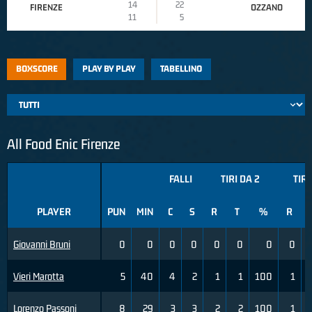
14
22
FIRENZE
OZZANO
11
5
BOXSCORE
PLAY BY PLAY
TABELLINO
All Food Enic Firenze
FALLI
TIRI DA 2
TIRI
PLAYER
PUN
MIN
C
S
R
T
%
R
Giovanni Bruni
0
0
0
0
0
0
0
0
Vieri Marotta
5
40
4
2
1
1
100
1
Lorenzo Passoni
8
29
3
3
2
2
100
1