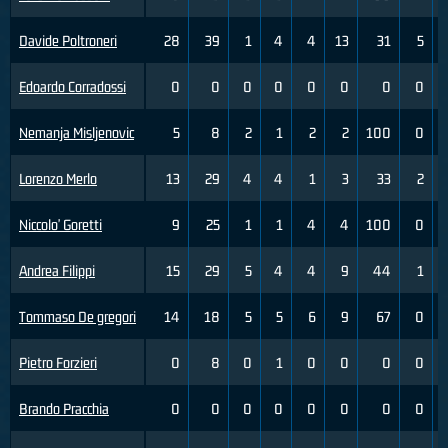
Davide Poltroneri
28
39
1
4
4
13
31
5
Edoardo Corradossi
0
0
0
0
0
0
0
0
Nemanja Misljenovic
5
8
2
1
2
2
100
0
Lorenzo Merlo
13
29
4
4
1
3
33
2
Niccolo' Goretti
9
25
1
1
4
4
100
0
Andrea Filippi
15
29
5
4
4
9
44
1
Tommaso De gregori
14
18
5
5
6
9
67
0
Pietro Forzieri
0
8
0
1
0
0
0
0
Brando Pracchia
0
0
0
0
0
0
0
0