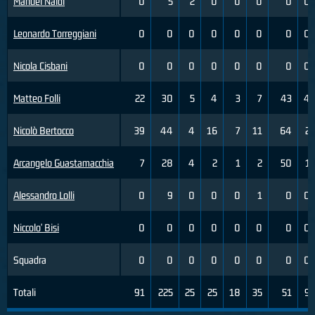
Manuel Naldi
0
5
2
0
0
0
0
0
Leonardo Torreggiani
0
0
0
0
0
0
0
0
Nicola Cisbani
0
0
0
0
0
0
0
0
Matteo Folli
22
30
5
4
3
7
43
4
Nicolò Bertocco
39
44
4
16
7
11
64
2
Arcangelo Guastamacchia
7
28
4
2
1
2
50
1
Alessandro Lolli
0
9
0
0
0
1
0
0
Niccolo' Bisi
0
0
0
0
0
0
0
0
Squadra
0
0
0
0
0
0
0
0
Totali
91
225
25
25
18
35
51
9