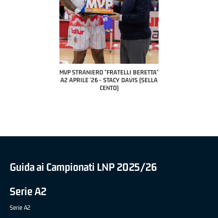
COACH OF THE MONTH
A2 APRILE '26 
PILLASTRINI (UE
CIVIDAL
O "FRATELLI BERETTA"
MVP "FRATELLI BERETTA" SAMUEL
 - STACY DAVIS (SELLA
DILAS B NAZIONALE APRILE '26 -
CENTO)
MARCO RESTELLI (TAV TREVIGLIO
BRIANZA BASKET)
Guida ai Campionati LNP 2025/26
Serie A2
Serie A2