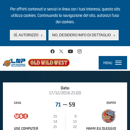
Per offrirti contenuti e servizi in linea con i tuoi interessi, questo sito
utilizza cookies. Continuando la navigazione del sito, autorizzi l’uso
dei cookies.
SÌ, AUTORIZZO
NO, DESIDERO INFO DI DETTAGLIO
Salta al contenuto principale
MENU
Toggle
navigati
Data:
17/12/2016 21:00
CASA
OSPITE
71
—
59
15
9
14
13
21
22
USE COMPUTER
MAMY.EU OLEGGIO