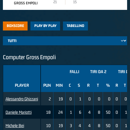
21
15
GROSS EMPOLI
BOXSCORE
PLAY BY PLAY
TABELLINO
Computer Gross Empoli
FALLI
TIRI DA 2
TIRI D
PLAYER
PUN
MIN
C
S
R
T
%
R
T
Alessandro Ghizzani
2
19
0
1
0
0
0
0
0
Daniele Mariotti
18
24
1
6
4
8
50
0
1
Michele Bei
10
19
3
4
4
8
50
0
1