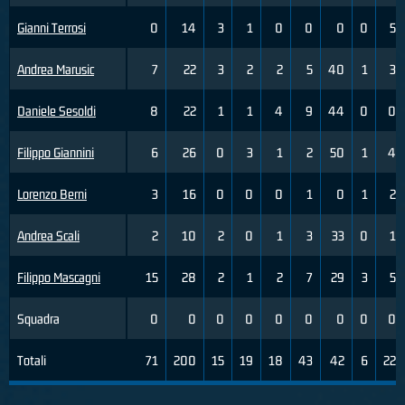
Gianni Terrosi
0
14
3
1
0
0
0
0
5
Andrea Marusic
7
22
3
2
2
5
40
1
3
Daniele Sesoldi
8
22
1
1
4
9
44
0
0
Filippo Giannini
6
26
0
3
1
2
50
1
4
Lorenzo Berni
3
16
0
0
0
1
0
1
2
Andrea Scali
2
10
2
0
1
3
33
0
1
Filippo Mascagni
15
28
2
1
2
7
29
3
5
Squadra
0
0
0
0
0
0
0
0
0
Totali
71
200
15
19
18
43
42
6
22