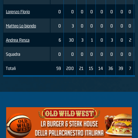
Lorenzo Florio
0
0
0
0
0
0
0
0
Matteo Lo biondo
0
3
0
0
0
0
0
0
Andrea Resca
6
30
3
1
0
3
0
2
Squadra
0
0
0
0
0
0
0
0
Totali
59
200
21
15
14
36
39
7