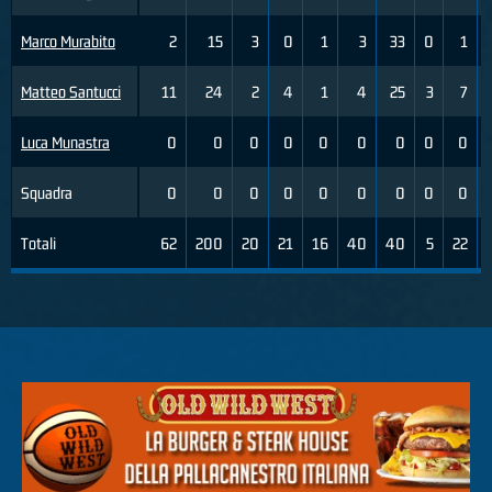
Marco Murabito
2
15
3
0
1
3
33
0
1
Matteo Santucci
11
24
2
4
1
4
25
3
7
Luca Munastra
0
0
0
0
0
0
0
0
0
Squadra
0
0
0
0
0
0
0
0
0
Totali
62
200
20
21
16
40
40
5
22