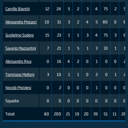
Camillo Bianchi
12
24
5
2
3
4
75
2
5
Alessandro Procacci
10
31
3
2
4
5
80
0
6
Guglielmo Sodero
15
23
1
1
3
4
75
3
6
Saverio Mazzantini
7
21
1
5
1
3
33
1
1
Alessandro Riva
0
16
4
2
0
1
0
0
2
Tommaso Molteni
3
10
1
1
0
2
0
1
2
Niccolò Pistolesi
0
2
0
0
0
1
0
0
0
Squadra
0
0
0
0
0
0
0
0
0
Totali
80
200
21
19
20
39
51
11
26