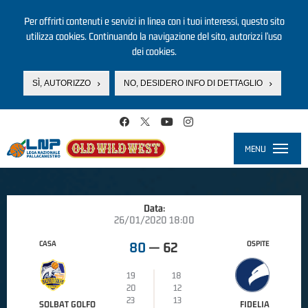
Per offrirti contenuti e servizi in linea con i tuoi interessi, questo sito
utilizza cookies. Continuando la navigazione del sito, autorizzi l’uso
dei cookies.
SÌ, AUTORIZZO
NO, DESIDERO INFO DI DETTAGLIO
Salta al contenuto principale
MENU
Toggle
navigati
Data:
26/01/2020 18:00
CASA
OSPITE
80
—
62
19
18
20
12
23
13
SOLBAT GOLFO
FIDELIA