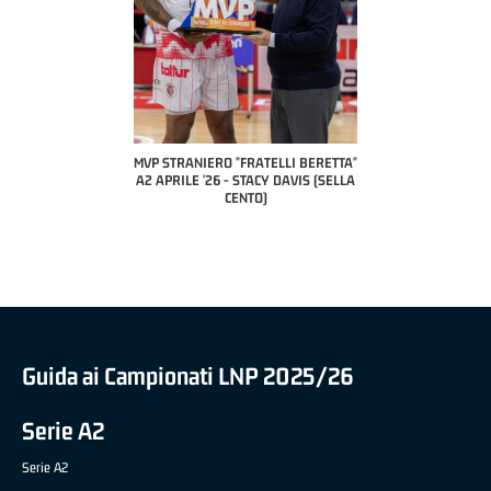
COACH OF THE MONTH
A2 APRILE '26 
PILLASTRINI (UE
CIVIDAL
O "FRATELLI BERETTA"
MVP "FRATELLI BERETTA" SAMUEL
 - STACY DAVIS (SELLA
DILAS B NAZIONALE APRILE '26 -
CENTO)
MARCO RESTELLI (TAV TREVIGLIO
BRIANZA BASKET)
Guida ai Campionati LNP 2025/26
Serie A2
Serie A2