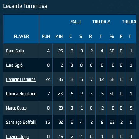
Levante Torrenova
FALLI
TIRI DA 2
TIRI DA 
PLAYER
PUN
MIN
C
S
R
T
%
R
T
Daro Gullo
4
26
3
3
2
4
50
0
1
Luca Sgrò
0
2
0
0
0
0
0
0
1
Daniele D'andrea
22
35
3
6
7
12
58
0
0
Obinna Nwokoye
7
28
5
2
3
5
60
0
1
Marco Cucco
0
23
0
1
0
2
0
0
5
Santiago Boffelli
16
32
2
4
2
9
22
2
6
Davide Drigo
0
15
2
1
0
1
0
0
0