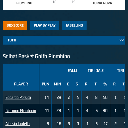
18
19
PIOMBINO
TORRENOVA
BOXSCORE
PLAY BY PLAY
TABELLINO
Solbat Basket Golfo Piombino
FALLI
TIRI DA 2
TIRI D
PLAYER
PUN
MIN
C
S
R
T
%
R
T
Edoardo Persico
14
29
2
5
4
8
50
1
1
Giacomo Eliantonio
11
28
1
1
4
5
80
1
1
Alessio Iardella
8
16
3
0
1
6
17
2
2