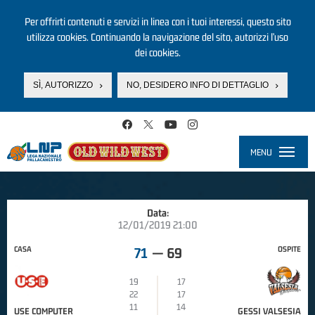
Per offrirti contenuti e servizi in linea con i tuoi interessi, questo sito
utilizza cookies. Continuando la navigazione del sito, autorizzi l’uso
dei cookies.
SÌ, AUTORIZZO
NO, DESIDERO INFO DI DETTAGLIO
Salta al contenuto principale
MENU
Toggle
navigati
Data:
12/01/2019 21:00
CASA
OSPITE
71
—
69
19
17
22
17
11
14
USE COMPUTER
GESSI VALSESIA