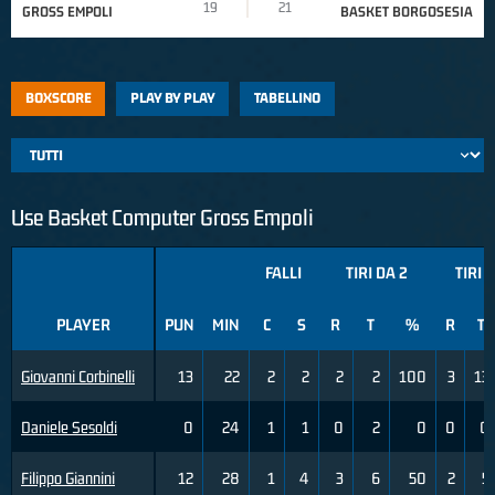
19
21
GROSS EMPOLI
BASKET BORGOSESIA
BOXSCORE
PLAY BY PLAY
TABELLINO
Use Basket Computer Gross Empoli
FALLI
TIRI DA 2
TIRI 
PLAYER
PUN
MIN
C
S
R
T
%
R
T
Giovanni Corbinelli
13
22
2
2
2
2
100
3
13
Daniele Sesoldi
0
24
1
1
0
2
0
0
0
Filippo Giannini
12
28
1
4
3
6
50
2
5