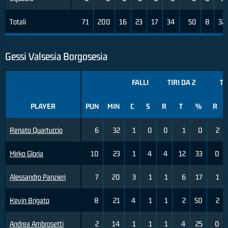
Totali
71
200
16
23
17
34
50
8
32
Gessi Valsesia Borgosesia
FALLI
TIRI DA 2
TI
PLAYER
PUN
MIN
C
S
R
T
%
R
Renato Quartuccio
6
32
1
0
0
1
0
2
Mirko Gloria
10
23
1
4
4
12
33
0
Alessandro Panzieri
7
20
3
1
1
6
17
1
Kevin Brigato
8
21
4
1
1
2
50
2
Andrea Ambrosetti
2
14
1
1
1
4
25
0