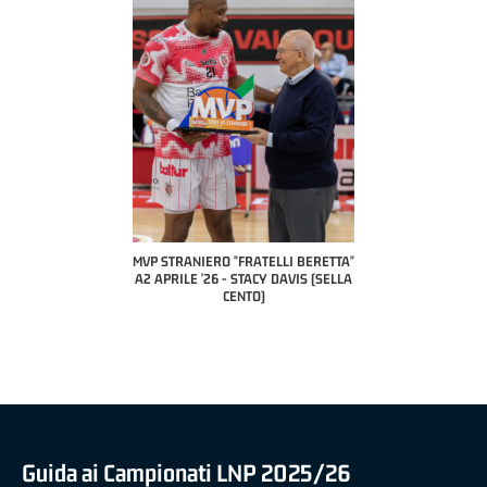
COACH OF THE MONTH
A2 APRILE '26 
PILLASTRINI (UE
CIVIDAL
O "FRATELLI BERETTA"
MVP "FRATELLI BERETTA" SAMUEL
 - STACY DAVIS (SELLA
DILAS B NAZIONALE APRILE '26 -
CENTO)
MARCO RESTELLI (TAV TREVIGLIO
BRIANZA BASKET)
Guida ai Campionati LNP 2025/26