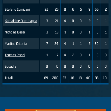
Stefano Cernivani
22
25
0
6
5
9
56
2
Kamaldine Ouro-bagna
3
21
4
0
0
2
0
1
Nicholas Dessi'
3
13
1
0
0
1
0
1
Martino Criconia
7
24
4
1
1
2
50
1
Thomas Pisoni
1
7
4
2
0
1
0
0
Squadra
0
0
0
0
0
0
0
0
Totali
69
200
23
16
13
40
33
10