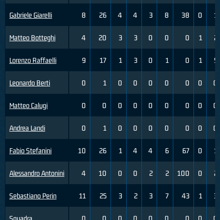
Gabriele Giarelli
8
26
4
4
3
8
38
0
1
Matteo Botteghi
4
20
3
3
0
0
0
1
2
Lorenzo Raffaelli
9
17
1
3
0
1
0
1
5
Leonardo Berti
0
1
0
0
0
0
0
0
0
Matteo Calugi
0
0
0
0
0
0
0
0
0
Andrea Landi
0
1
0
0
0
0
0
0
0
Fabio Stefanini
10
26
1
4
4
6
67
0
1
Alessandro Antonini
4
10
0
0
2
2
100
0
2
Sebastiano Perin
11
25
3
2
3
7
43
1
3
Squadra
0
0
0
0
0
0
0
0
0