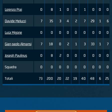
Lorenzo Prai
0
8
1
0
0
1
0
0
0
Davide Meluzzi
7
35
3
4
2
7
29
1
6
Luca Migone
0
0
0
0
0
0
0
0
0
Gian paolo Almansi
7
18
0
2
1
3
33
1
7
Joseph Paulinus
0
8
2
0
0
0
0
0
0
Squadra
0
0
0
0
0
0
0
0
0
Totali
73
200
20
22
19
40
48
6
25