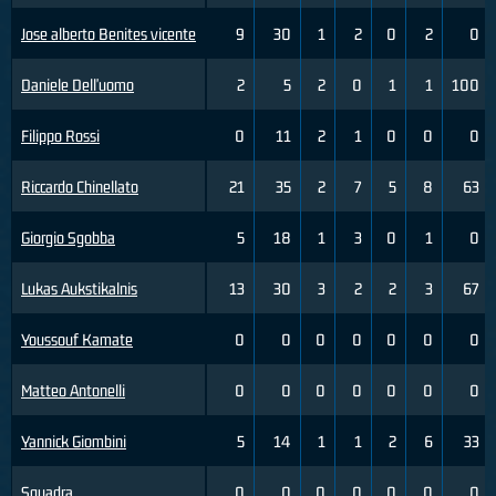
Jose alberto Benites vicente
9
30
1
2
0
2
0
Daniele Dell'uomo
2
5
2
0
1
1
100
Filippo Rossi
0
11
2
1
0
0
0
Riccardo Chinellato
21
35
2
7
5
8
63
Giorgio Sgobba
5
18
1
3
0
1
0
Lukas Aukstikalnis
13
30
3
2
2
3
67
Youssouf Kamate
0
0
0
0
0
0
0
Matteo Antonelli
0
0
0
0
0
0
0
Yannick Giombini
5
14
1
1
2
6
33
Squadra
0
0
0
0
0
0
0