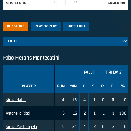
13
17
MONTECATINI
ARMERINA
BOXSCORE
PLAY BY PLAY
TABELLINO
Fabo Herons Montecatini
FALLI
TIRI DA 2
PLAYER
PUN
MIN
C
S
R
T
%
Nicola Natali
4
18
4
1
0
0
0
Antonello Ricci
6
15
2
1
1
1
100
Nicola Mastrangelo
9
24
4
2
0
2
0