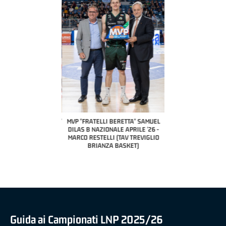
COACH OF THE MONTH
A2 APRILE '26 
PILLASTRINI (UE
CIVIDAL
O "FRATELLI BERETTA"
MVP "FRATELLI BERETTA" SAMUEL
 - STACY DAVIS (SELLA
DILAS B NAZIONALE APRILE '26 -
CENTO)
MARCO RESTELLI (TAV TREVIGLIO
BRIANZA BASKET)
Guida ai Campionati LNP 2025/26