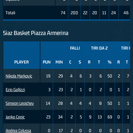
Totali
74
200
22
20
11
24
46
Siaz Basket Piazza Armerina
FALLI
TIRI DA 2
TIRI D
PLAYER
PUN
MIN
C
S
R
T
%
R
T
Nikola Markovic
19
29
4
6
3
6
50
2
7
Ezio Gallizzi
3
23
2
1
0
2
0
1
2
Simeon Lepichev
14
28
4
4
4
8
50
1
1
Janko Cepic
23
34
2
5
9
13
69
0
1
Andrea Colussa
0
17
2
0
0
0
0
0
1