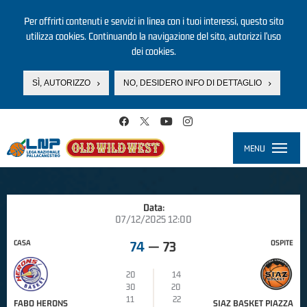
Per offrirti contenuti e servizi in linea con i tuoi interessi, questo sito
utilizza cookies. Continuando la navigazione del sito, autorizzi l’uso
dei cookies.
SÌ, AUTORIZZO
NO, DESIDERO INFO DI DETTAGLIO
Salta al contenuto principale
MENU
Toggle
navigati
Data:
07/12/2025 12:00
CASA
OSPITE
74
—
73
20
14
30
20
11
22
FABO HERONS
SIAZ BASKET PIAZZA