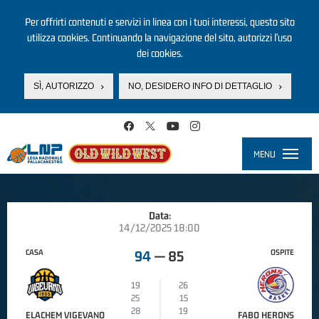
Per offrirti contenuti e servizi in linea con i tuoi interessi, questo sito
utilizza cookies. Continuando la navigazione del sito, autorizzi l’uso
dei cookies.
SÌ, AUTORIZZO
NO, DESIDERO INFO DI DETTAGLIO
Salta al contenuto principale
MENU
Toggle
navigati
Data:
14/12/2025 18:00
CASA
OSPITE
94
—
85
19
26
25
15
28
19
ELACHEM VIGEVANO
FABO HERONS