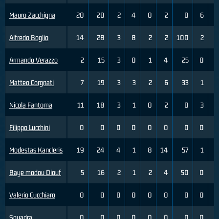
Mauro Zacchigna
20
20
2
4
0
2
0
6
8
Alfredo Boglio
14
28
3
8
2
2
100
2
5
Armando Verazzo
2
15
3
0
1
4
25
0
3
Matteo Corgnati
7
19
3
3
2
6
33
1
4
Nicola Fantoma
11
18
3
1
0
2
0
3
3
Filippo Lucchini
0
0
0
0
0
0
0
0
0
Modestas Kancleris
19
24
4
1
8
14
57
1
1
Baye modou Diouf
5
16
2
1
2
4
50
0
0
Valerio Cucchiaro
0
0
0
0
0
0
0
0
0
Squadra
0
0
0
0
0
0
0
0
0