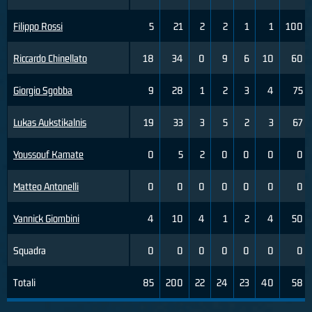
Filippo Rossi
5
21
2
2
1
1
100
Riccardo Chinellato
18
34
0
9
6
10
60
Giorgio Sgobba
9
28
1
2
3
4
75
Lukas Aukstikalnis
19
33
3
5
2
3
67
Youssouf Kamate
0
5
2
0
0
0
0
Matteo Antonelli
0
0
0
0
0
0
0
Yannick Giombini
4
10
4
1
2
4
50
Squadra
0
0
0
0
0
0
0
Totali
85
200
22
24
23
40
58