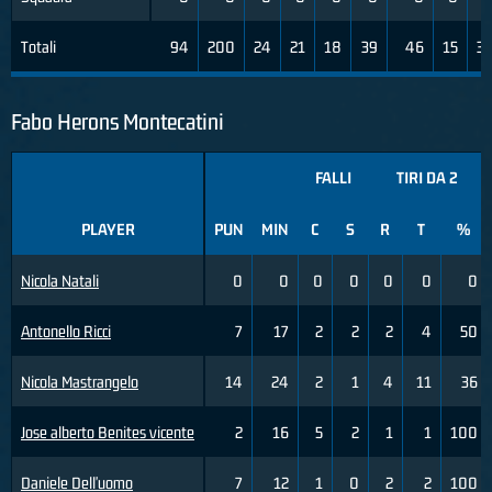
Totali
94
200
24
21
18
39
46
15
31
Fabo Herons Montecatini
FALLI
TIRI DA 2
PLAYER
PUN
MIN
C
S
R
T
%
Nicola Natali
0
0
0
0
0
0
0
Antonello Ricci
7
17
2
2
2
4
50
Nicola Mastrangelo
14
24
2
1
4
11
36
Jose alberto Benites vicente
2
16
5
2
1
1
100
Daniele Dell'uomo
7
12
1
0
2
2
100