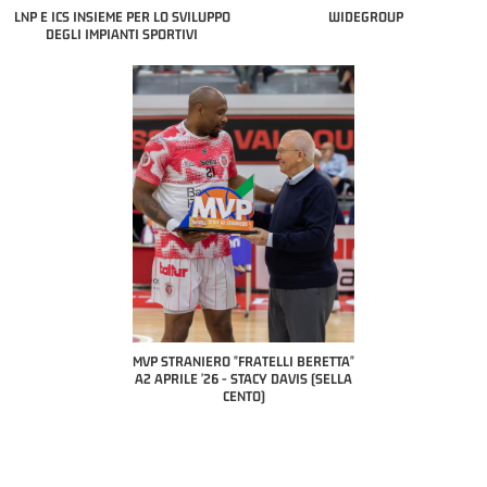
LNP E ICS INSIEME PER LO SVILUPPO
WIDEGROUP
DEGLI IMPIANTI SPORTIVI
"FRATELLI BERETTA"
MVP STRANIERO "FRATELLI BERETTA"
MVP "FRATELLI BERET
- LUCA CESANA (UEB
A2 APRILE '26 - STACY DAVIS (SELLA
DILAS B NAZIONALE AP
O CIVIDALE)
CENTO)
MARCO RESTELLI (TAV
BRIANZA BAS