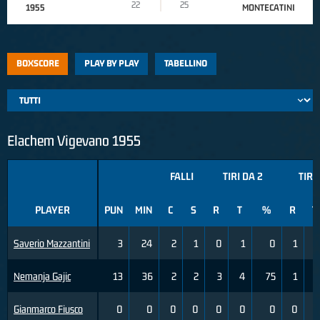
22
25
1955
MONTECATINI
BOXSCORE
PLAY BY PLAY
TABELLINO
Elachem Vigevano 1955
FALLI
TIRI DA 2
TIRI
PLAYER
PUN
MIN
C
S
R
T
%
R
T
Saverio Mazzantini
3
24
2
1
0
1
0
1
5
Nemanja Gajic
13
36
2
2
3
4
75
1
2
Gianmarco Fiusco
0
0
0
0
0
0
0
0
0