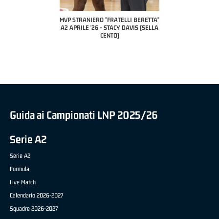
 "FRATELLI BERETTA"
MVP STRANIERO "FRATELLI BERETTA"
MVP "FRATELLI BER
6 - LUCA CESANA (UEB
A2 APRILE '26 - STACY DAVIS (SELLA
DILAS B NAZIONALE 
CO CIVIDALE)
CENTO)
MARCO RESTELLI (T
BRIANZA BA
Guida ai Campionati LNP 2025/26
Serie A2
Serie A2
Formula
Live Match
Calendario 2026-2027
Squadre 2026-2027