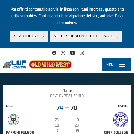
Per offrirti contenuti e servizi in linea con i tuoi interessi, questo sito
utilizza cookies. Continuando la navigazione del sito, autorizzi l’uso
dei cookies.
SÌ, AUTORIZZO
NO, DESIDERO INFO DI DETTAGLIO
Salta al contenuto principale
MENU
Toggle
navigati
Data:
02/10/2021 21:00
CASA
OSPITE
74
—
70
23
19
18
28
17
13
PAFFONI FULGOR
CIPIR COLLEGE