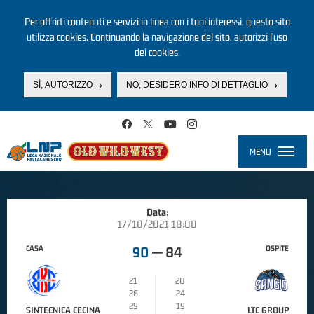
Per offrirti contenuti e servizi in linea con i tuoi interessi, questo sito
utilizza cookies. Continuando la navigazione del sito, autorizzi l’uso
dei cookies.
SÌ, AUTORIZZO
NO, DESIDERO INFO DI DETTAGLIO
Salta al contenuto principale
MENU
Toggle
navigati
Data:
17/10/2021 18:00
CASA
OSPITE
90
—
84
21
20
26
24
29
19
SINTECNICA CECINA
LTC GROUP