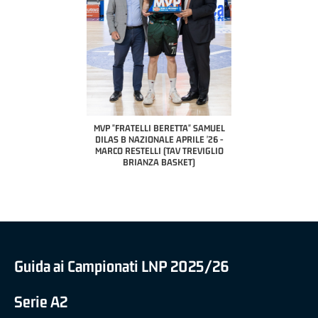
COACH OF THE MONTH
A2 APRILE '26 
PILLASTRINI (UE
CIVIDAL
O "FRATELLI BERETTA"
MVP "FRATELLI BERETTA" SAMUEL
 - STACY DAVIS (SELLA
DILAS B NAZIONALE APRILE '26 -
CENTO)
MARCO RESTELLI (TAV TREVIGLIO
BRIANZA BASKET)
Guida ai Campionati LNP 2025/26
Serie A2