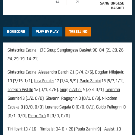
14
21
SANGIORGESE
BASKET
BOXSCORE
PLAY BY PLAY
TABELLINO
Sintecnica Cecina - LTC Group Sangiorgese Basket 90-84 (21-20, 26-
24, 29-19, 14-21)
Sintecnica Cecina:
Alessandro Banchi
21 (3/4, 2/6),
Bogdan Milojevic
19 (7/15, 1/1),
Luca Fowler
17 (1/4, 5/9),
Paolo Zanini
13 (5/7, 1/1),
Lorenzo Pistillo
12 (0/1, 4/8),
Giorgio Artioli
5 (2/3, 0/1),
Giacomo
Guerrieri
3 (1/2, 0/0),
Giovanni Ragagnin
0 (0/1, 0/3),
Nikodem
Czoska
0 (0/0, 0/0),
Lorenzo Segala
0 (0/0, 0/1),
Guido Pellegrini
0
(0/1, 0/0),
Pietro Ticà
0 (0/0, 0/0)
Tiri liberi: 13 / 16 - Rimbalzi: 34 8 + 26 (
Paolo Zanini
9) - Assist: 18